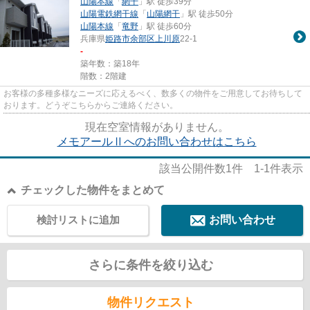
山陽本線
「
網干
」駅 徒歩39分
山陽電鉄網干線
「
山陽網干
」駅 徒歩50分
山陽本線
「
竜野
」駅 徒歩60分
兵庫県
姫路市
余部区上川原
22-1
-
築年数：築18年
階数：2階建
お客様の多種多様なニーズに応えるべく、数多くの物件をご用意してお待ちして
おります。どうぞこちらからご連絡ください。
現在空室情報がありません。
メモアールⅡへのお問い合わせはこちら
該当公開件数
1
件
1-1
件表示
チェックした物件をまとめて
検討リストに追加
お問い合わせ
さらに条件を絞り込む
物件リクエスト