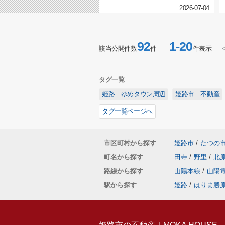
すい理由は何でしょうか？この記...
2026-07-04
92
1-20
該当公開件数
件
件表示
タグ一覧
姫路 ゆめタウン周辺
姫路市 不動産
タグ一覧ページへ
市区町村から探す
姫路市
/
たつの
町名から探す
田寺
/
野里
/
北
路線から探す
山陽本線
/
山陽
駅から探す
姫路
/
はりま勝