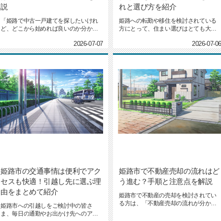
説
れと選び方を紹介
「姫路で中古一戸建てを探したいけれ
姫路への転勤や移住を検討されている
ど、どこから始めれば良いのか分から
方にとって、住まい選びはとても大切
ない」とお悩みの方も多いのでは...
なテーマです。「賃貸と購入、ど...
2026-07-07
2026-07-0
姫路市の交通事情は便利でアク
姫路市で不動産売却の流れはど
セスも快適！引越し先に選ぶ理
う進む？手順と注意点を解説
由をまとめて紹介
姫路市で不動産の売却を検討されてい
る方は、「不動産売却の流れが分かり
姫路市への引越しをご検討中の皆さ
にくい」と感じていませんか。不...
ま、毎日の通勤やお出かけ先へのアク