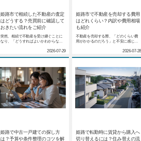
姫路市で相続した不動産の査定
姫路市で不動産を売却する費用
はどうする？売買前に確認して
はどれくらい？内訳や費用相場
おきたい流れをご紹介
も紹介
突然、相続で不動産を受け継ぐことに
不動産を売却する際、「どのくらい費
なり、「どうすればよいかわからな
用がかかるのだろう」と不安に感じて
い」とお困りの方も多いのではない...
いる方は少なくありません。特に...
2026-07-29
2026-07-2
姫路で中古一戸建ての探し方
姫路で転勤時に賃貸から購入へ
は？予算や条件整理のコツを解
切り替えるには？住み替えの流