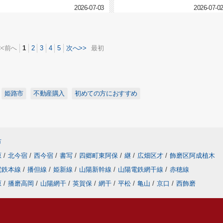
セスは、住む場所を選ぶうえでとて...
2026-07-03
2026-07-0
<<前へ
1
2
3
4
5
次へ>>
最初
姫路市
不動産購入
初めての方におすすめ
市
原
/
北今宿
/
西今宿
/
書写
/
四郷町東阿保
/
継
/
広畑区才
/
飾磨区阿成植木
電鉄本線
/
播但線
/
姫新線
/
山陽新幹線
/
山陽電鉄網干線
/
赤穂線
原
/
播磨高岡
/
山陽網干
/
英賀保
/
網干
/
平松
/
亀山
/
京口
/
西飾磨