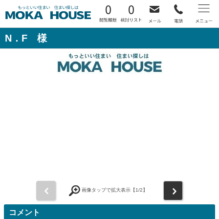
0
0
N．F 様
前
次
画像タップで拡大表示【
1
/2】
コメント