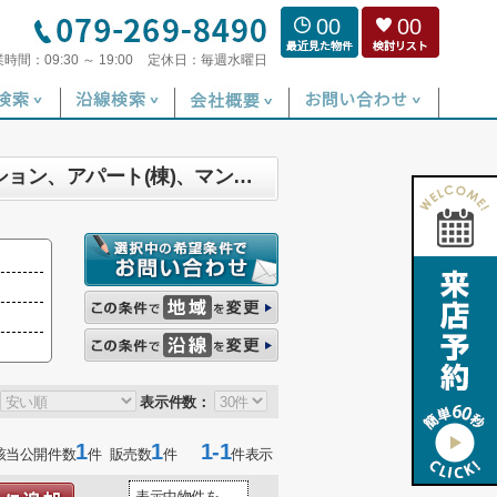
00
00
業時間：
09:30 ～ 19:00
定休日：
毎週水曜日
神戸市垂水区 マンション、戸建、土地、店舗、事務所、住宅以外建物全部、投資マンション、アパート(棟)、マンション(棟)、ビル、戸建、店舗事務所、その他、土地一覧
表示件数：
1
1
1-1
該当公開件数
件 販売数
件
件表示
表示中物件を