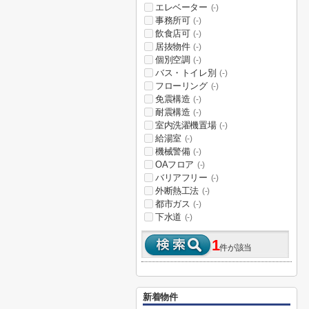
エレベーター
(-)
事務所可
(-)
飲食店可
(-)
居抜物件
(-)
個別空調
(-)
バス・トイレ別
(-)
フローリング
(-)
免震構造
(-)
耐震構造
(-)
室内洗濯機置場
(-)
給湯室
(-)
機械警備
(-)
OAフロア
(-)
バリアフリー
(-)
外断熱工法
(-)
都市ガス
(-)
下水道
(-)
1
件が該当
新着物件