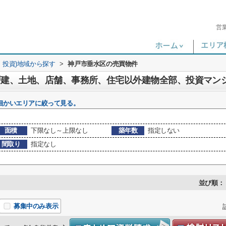
営
・投資)地域から探す
>
神戸市垂水区の売買物件
細かいエリアに絞って見る。
面積
下限なし～上限なし
築年数
指定しない
間取り
指定なし
並び順：
募集中のみ表示