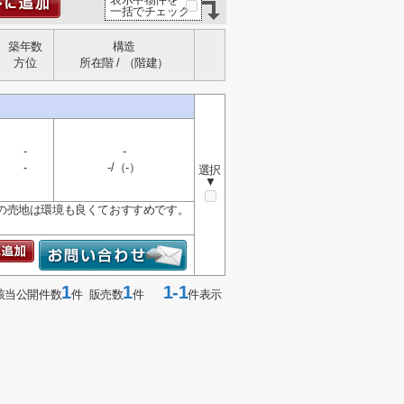
一括でチェック
築年数
構造
方位
所在階 / （階建）
-
-
-
-/（-）
選択
▼
の売地は環境も良くておすすめです。
1
1
1-1
該当公開件数
件 販売数
件
件表示