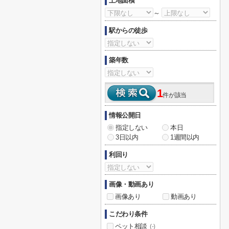
土地面積
～
駅からの徒歩
築年数
1
件が該当
情報公開日
指定しない
本日
3日以内
1週間以内
利回り
画像・動画あり
画像あり
動画あり
こだわり条件
ペット相談
(-)