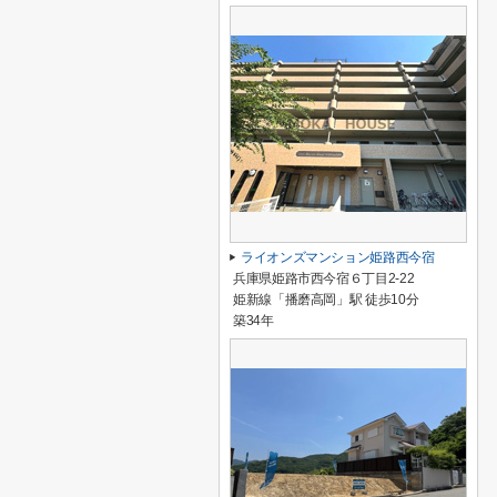
ライオンズマンション姫路西今宿
兵庫県姫路市西今宿６丁目2-22
姫新線「播磨高岡」駅 徒歩10分
築34年