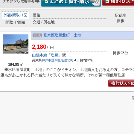
外観
/
間取り図
価格
駅徒歩
停歩
交通 / 所在地
間取り/面積
垂水区塩屋北町 土地
売地
2,180
万円
徒歩28分
山陽本線
「
塩屋
」駅
兵庫県
神戸市垂水区
塩屋北町
４丁目2番2号
184.99㎡
「垂水区塩屋北町 土地」のここがイチオシ。土地購入をお考えの方、コチラ
誰もがあこがれる日の当たりが良くて静かな場所、それが第一種低層住居...