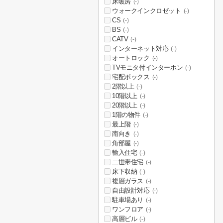
床暖房
(-)
ウォークインクロゼット
(-)
CS
(-)
BS
(-)
CATV
(-)
インターネット対応
(-)
オートロック
(-)
TVモニタ付インターホン
(-)
宅配ボックス
(-)
2階以上
(-)
10階以上
(-)
20階以上
(-)
1階の物件
(-)
最上階
(-)
南向き
(-)
角部屋
(-)
輸入住宅
(-)
二世帯住宅
(-)
床下収納
(-)
複層ガラス
(-)
自由設計対応
(-)
駐車場あり
(-)
ワンフロア
(-)
高層ビル
(-)