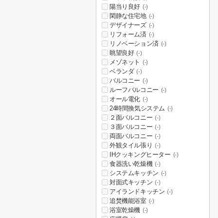
陽当り良好
(-)
閑静な住宅地
(-)
デザイナーズ
(-)
リフォーム済
(-)
リノベーション済
(-)
眺望良好
(-)
メゾネット
(-)
ベランダ
(-)
バルコニー
(-)
ルーフバルコニー
(-)
オール電化
(-)
24時間換気システム
(-)
２面バルコニー
(-)
３面バルコニー
(-)
両面バルコニー
(-)
外観タイル張り
(-)
IHクッキングヒーター
(-)
食器洗い乾燥機
(-)
システムキッチン
(-)
対面式キッチン
(-)
アイランドキッチン
(-)
追焚機能浴室
(-)
浴室乾燥機
(-)