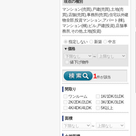
現在の種別
マンション(売買),戸建(売買),土地(売
買),店舗(売買),事務所(売買),住宅以外建
物全部,投資マンション,アパート(棟),
マンション(棟),ビル,戸建(投資),店舗事
務所,その他,土地(投資)
指定しない
新築
中古
▼価格
～
値下げ物件
1
件が該当
間取り
ワンルーム
1K/1DK/1LDK
2K/2DK/2LDK
3K/3DK/3LDK
4K/4DK/4LDK
5K以上
面積
～