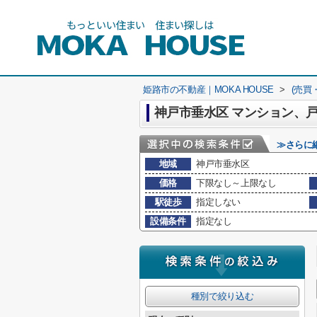
姫路市の不動産｜MOKA HOUSE
>
(売買
≫さらに
地域
神戸市垂水区
価格
下限なし～上限なし
駅徒歩
指定しない
設備条件
指定なし
種別で絞り込む