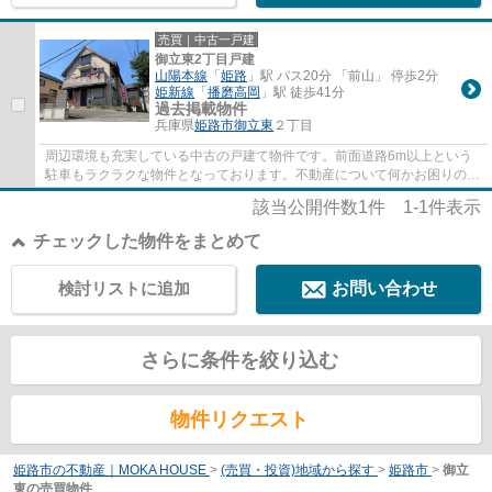
売買｜中古一戸建
御立東2丁目戸建
山陽本線
「
姫路
」駅 バス20分 「前山」 停歩2分
姫新線
「
播磨高岡
」駅 徒歩41分
過去掲載物件
兵庫県
姫路市
御立東
２丁目
周辺環境も充実している中古の戸建て物件です。前面道路6m以上という
駐車もラクラクな物件となっております。不動産について何かお困りのこ
となどがございましたら、山陽本線姫路周辺...
該当公開件数
1
件
1-1
件表示
チェックした物件をまとめて
検討リストに追加
お問い合わせ
さらに条件を絞り込む
物件リクエスト
姫路市の不動産｜MOKA HOUSE
>
(売買・投資)地域から探す
>
姫路市
>
御立
東の売買物件