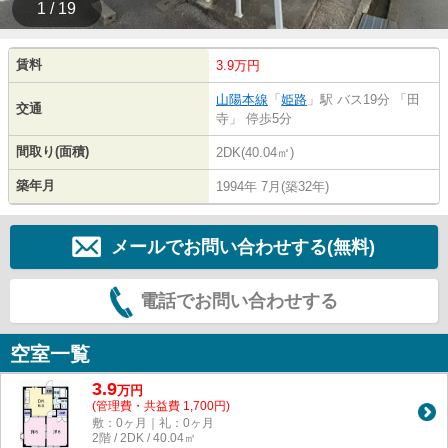
1 / 19
賃料
3.9万円
山陽本線
「
姫路
」駅 バス19分 「田
交通
寺」 停歩5分
間取り(面積)
2DK(40.04㎡)
築年月
1994年 7月(築32年)
メールでお問い合わせする(無料)
電話でお問い合わせする
空室一覧
3.9
万
円
(管理費・共益費 1,700円)
敷：0ヶ月｜礼：0ヶ月
2階 / 2DK / 40.04㎡