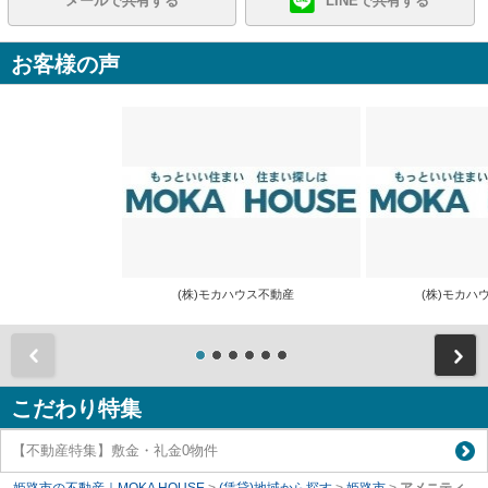
メールで共有する
LINEで共有する
お客様の声
(株)モカハウス不動産
(株)モカ
前
こだわり特集
【不動産特集】敷金・礼金0物件
姫路市の不動産｜MOKA HOUSE
>
(賃貸)地域から探す
>
姫路市
>
アメニティ