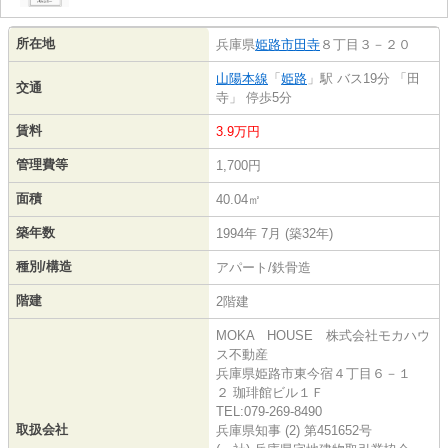
所在地
兵庫県
姫路市
田寺
８丁目３－２０
山陽本線
「
姫路
」駅 バス19分 「田
交通
寺」 停歩5分
賃料
3.9万円
管理費等
1,700円
面積
40.04㎡
築年数
1994年 7月 (築32年)
種別/構造
アパート/鉄骨造
階建
2階建
MOKA HOUSE 株式会社モカハウ
ス不動産
兵庫県姫路市東今宿４丁目６－１
２ 珈琲館ビル１Ｆ
TEL:079-269-8490
取扱会社
兵庫県知事 (2) 第451652号