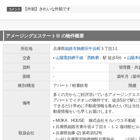
【外観】きれいな外観です
コメント
アメージングエステートⅢ
の物件概要
所在地
兵庫県
姫路市
飾磨区中浜町
３丁目1-1
山陽電鉄網干線
「
西飾磨
」駅 徒歩5分
山陽本
交通
賃料
-
管理費・共
面積
-
築年月（築
種別/構造
アパート / 軽量鉄骨
階建
多くの方からご好評頂いているアメージングエス
アパートでイチオシの物件です。徒歩5分で駅に
備考
できるだけ早めに不動産情報を集めたい方は当社
動産情報をいち早くお届けします。
MOKA HOUSE 株式会社モカハウス不動産
兵庫県姫路市東今宿４丁目６－１２ 珈琲館ビル
取扱会社
兵庫県知事 (2) 第451652号
(一社) 兵庫県宅地建物取引業協会 、 （公社