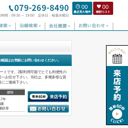
00
00
業時間：
09:30 ～ 19:00
定休日：
毎週水曜日
の確認はお気軽にお問い合わせください。
ートです。2駅利用可能でとても利便性の
社へお任せ下さい。当社は、多種多様な賃
軽にご連絡下さい。
建物
17年
階建
量鉄骨