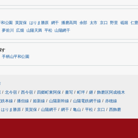
平和公園
英賀保
はりま勝原
網干
播磨高岡
余部
太市
京口
野里
砥堀
仁
夢前川
広畑
山陽天満
平松
山陽網干
探す
手柄山平和公園
市
原
/
北今宿
/
西今宿
/
四郷町東阿保
/
書写
/
町坪
/
継
/
飾磨区阿成植木
電鉄本線
/
播但線
/
姫新線
/
山陽新幹線
/
山陽電鉄網干線
/
赤穂線
はりま勝原
/
英賀保
/
山陽網干
/
網干
/
亀山
/
平松
/
京口
/
西飾磨