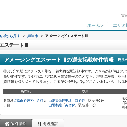
営
)地域から探す
>
姫路市
>
アメージングエステートⅢ
エステートⅢ
アメージングエステートⅢ
の過去掲載物件情報
現況
徒歩5分で駅にアクセス可能な、魅力的な駅近物件です。こちらの物件はアパ
高い物件です。姫路市エリアにある賃貸情報のことなら、地域に密着した当
貸情報を取り扱っております。ご要望や不明な点などございましたら、お気
所在地
交通
築
兵庫県
姫路市
飾磨区中浜町
３
山陽電鉄網干線
「
西飾磨
」駅 徒歩5分
2
丁目1-1
山陽本線
「
英賀保
」駅 徒歩13分
軽
物件情報
周辺施設