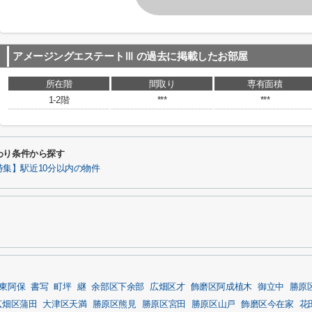
アメージングエステートⅢ
の過去に掲載したお部屋
所在階
間取り
専有面積
1-2階
***
***
わり条件から探す
特集】駅近10分以内の物件
東阿保
書写
町坪
継
余部区下余部
広畑区才
飾磨区阿成植木
御立中
勝原
広畑区蒲田
大津区天満
勝原区熊見
勝原区宮田
勝原区山戸
飾磨区今在家
花