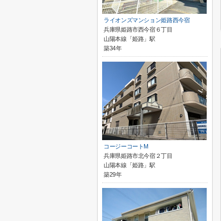
ライオンズマンション姫路西今宿
兵庫県姫路市西今宿６丁目
山陽本線「姫路」駅
築34年
コージーコートM
兵庫県姫路市北今宿２丁目
山陽本線「姫路」駅
築29年