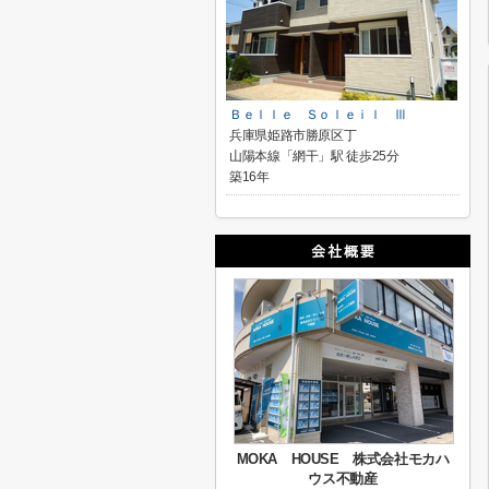
Ｂｅｌｌｅ Ｓｏｌｅｉｌ Ⅲ
兵庫県姫路市勝原区丁
山陽本線「網干」駅 徒歩25分
築16年
MOKA HOUSE 株式会社モカハ
ウス不動産