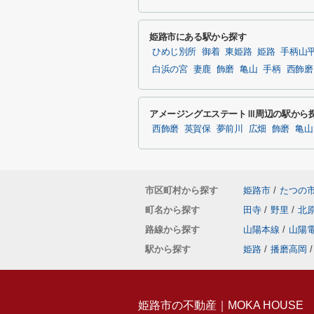
姫路市にある駅から探す
ひめじ別所
御着
東姫路
姫路
手柄山
白浜の宮
妻鹿
飾磨
亀山
手柄
西飾磨
アメージングエステートⅢ周辺の駅から
西飾磨
英賀保
夢前川
広畑
飾磨
亀山
市区町村から探す
姫路市
/
たつの
町名から探す
田寺
/
野里
/
北
路線から探す
山陽本線
/
山陽
駅から探す
姫路
/
播磨高岡
/
姫路市の不動産｜MOKA HOUSE