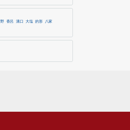
豊野
香呂
溝口
大塩
的形
八家