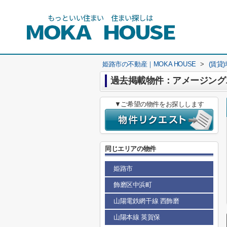
姫路市の不動産｜MOKA HOUSE
>
(賃貸
過去掲載物件：アメージング
▼ご希望の物件をお探しします
同じエリアの物件
姫路市
飾磨区中浜町
山陽電鉄網干線 西飾磨
山陽本線 英賀保