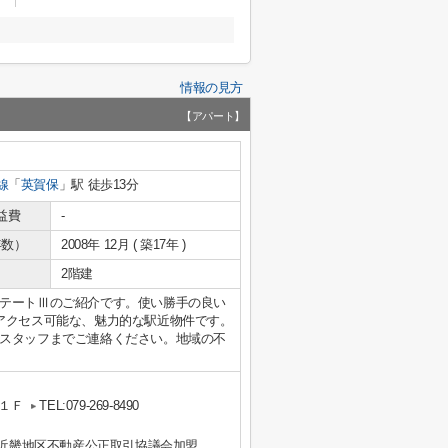
情報の見方
【アパート】
線
「
英賀保
」駅 徒歩13分
益費
-
年数）
2008年 12月 ( 築17年 )
2階建
テートⅢのご紹介です。使い勝手の良い
アクセス可能な、魅力的な駅近物件です。
スタッフまでご連絡ください。地域の不
１Ｆ
TEL:079-269-8490
）近畿地区不動産公正取引協議会加盟、