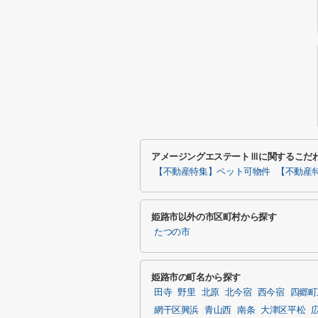
アメージングエステートⅢに関するこだ
【不動産特集】ペット可物件
【不動産
姫路市以外の市区町村から探す
たつの市
姫路市の町名から探す
田寺
野里
北原
北今宿
西今宿
四郷町
網干区興浜
青山西
南条
大津区平松