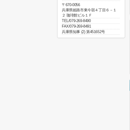
〒670-0056
兵庫県姫路市東今宿４丁目６－１
２ 珈琲館ビル１Ｆ
TEL/079-269-8490
FAX/079-269-8491
兵庫県知事 (2) 第451652号