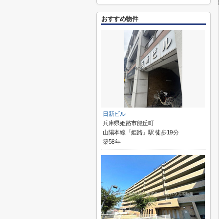
おすすめ物件
日新ビル
兵庫県姫路市船丘町
山陽本線「姫路」駅 徒歩19分
築58年