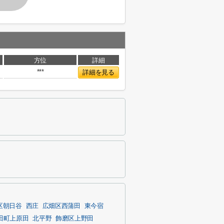
方位
詳細
***
詳細を見る
区朝日谷
西庄
広畑区西蒲田
東今宿
田町上原田
北平野
飾磨区上野田