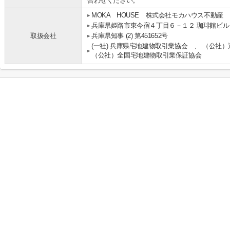
合わせください。
MOKA HOUSE 株式会社モカハウス不動産
兵庫県姫路市東今宿４丁目６－１２ 珈琲館ビル
取扱会社
兵庫県知事 (2) 第451652号
(一社) 兵庫県宅地建物取引業協会 、 （公社
（公社）全国宅地建物取引業保証協会