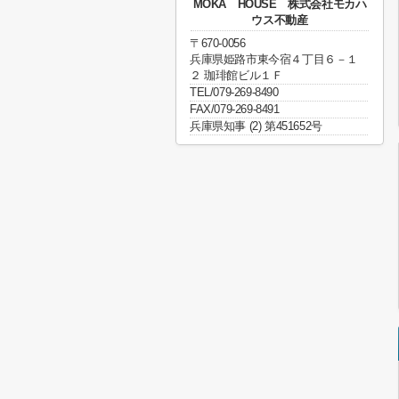
MOKA HOUSE 株式会社モカハ
ウス不動産
〒670-0056
兵庫県姫路市東今宿４丁目６－１
２ 珈琲館ビル１Ｆ
TEL/079-269-8490
FAX/079-269-8491
兵庫県知事 (2) 第451652号