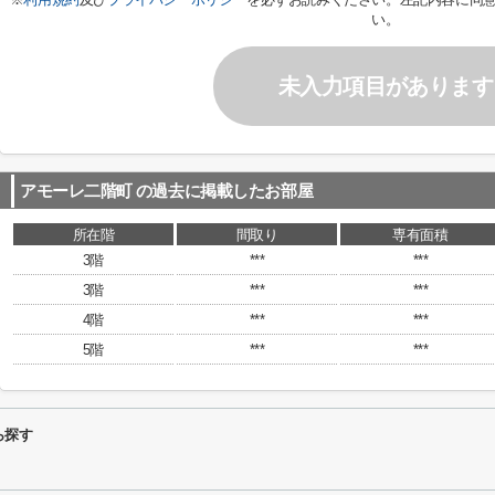
い。
未入力項目があります
アモーレ二階町
の過去に掲載したお部屋
所在階
間取り
専有面積
3階
***
***
3階
***
***
4階
***
***
5階
***
***
ら探す