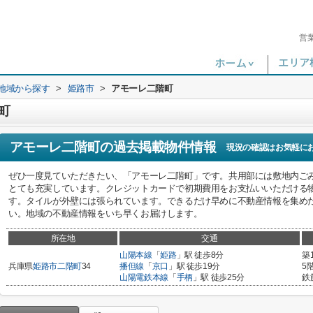
営
)地域から探す
>
姫路市
>
アモーレ二階町
町
アモーレ二階町
の過去掲載物件情報
現況の確認はお気軽に
ぜひ一度見ていただきたい、「アモーレ二階町」です。共用部には敷地内ご
とても充実しています。クレジットカードで初期費用をお支払いいただける
す。タイルが外壁には張られています。できるだけ早めに不動産情報を集め
い。地域の不動産情報をいち早くお届けします。
所在地
交通
山陽本線
「
姫路
」駅 徒歩8分
築
兵庫県
姫路市
二階町
34
播但線
「
京口
」駅 徒歩19分
5
山陽電鉄本線
「
手柄
」駅 徒歩25分
鉄