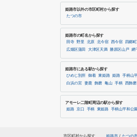
姫路市以外の市区町村から探す
たつの市
姫路市の町名から探す
田寺
野里
北原
北今宿
西今宿
四郷町
広畑区蒲田
大津区天満
勝原区山戸
網
姫路市にある駅から探す
ひめじ別所
御着
東姫路
姫路
手柄山
白浜の宮
妻鹿
飾磨
亀山
手柄
西飾磨
アモーレ二階町周辺の駅から探す
姫路
京口
手柄
東姫路
手柄山平和公
市区町村から探す
姫路市
/
たつの