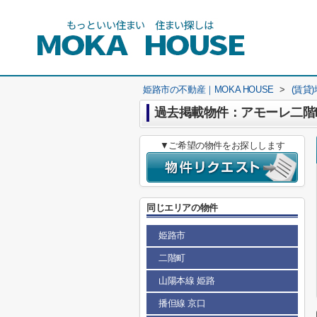
姫路市の不動産｜MOKA HOUSE
>
(賃貸
過去掲載物件：アモーレ二階
▼ご希望の物件をお探しします
同じエリアの物件
姫路市
二階町
山陽本線 姫路
播但線 京口