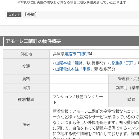
※写真や図と実際の現状とが異なる場合は現状を優先させていただきます
【外観】
コメント
アモーレ二階町
の物件概要
所在地
兵庫県
姫路市
二階町
34
山陽本線
「
姫路
」駅 徒歩8分
播但線
「
京口
」
交通
山陽電鉄本線
「
手柄
」駅 徒歩25分
賃料
-
管理費・共
面積
-
築年月（築
マンション / 鉄筋コンクリー
種別/構造
階建
ト
新着情報：アモーレ二階町の空室情報ならコチラ
ータなど様々な設備やサービスが揃っているので
なくいつまも美しい外観を保ちます。初期費用の
備考
に関して、自信をもって情報を提供できるマンシ
に立地する物件情報をご紹介しております。詳細