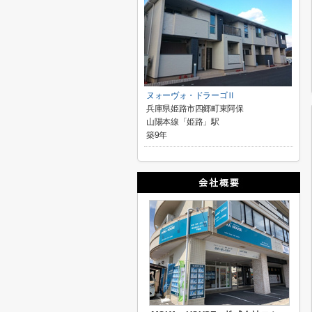
ヌォーヴォ・ドラーゴⅡ
兵庫県姫路市四郷町東阿保
山陽本線「姫路」駅
築9年