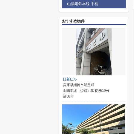
山陽電鉄本線 手柄
おすすめ物件
日新ビル
兵庫県姫路市船丘町
山陽本線「姫路」駅 徒歩19分
築58年