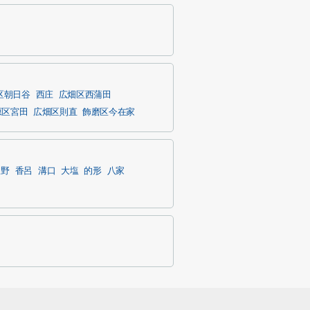
区朝日谷
西庄
広畑区西蒲田
原区宮田
広畑区則直
飾磨区今在家
豊野
香呂
溝口
大塩
的形
八家