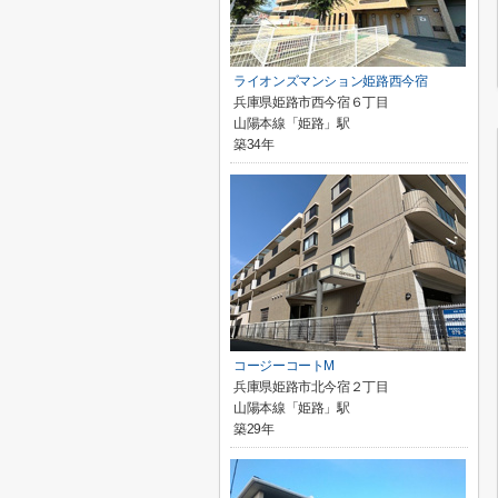
ライオンズマンション姫路西今宿
兵庫県姫路市西今宿６丁目
山陽本線「姫路」駅
築34年
コージーコートM
兵庫県姫路市北今宿２丁目
山陽本線「姫路」駅
築29年