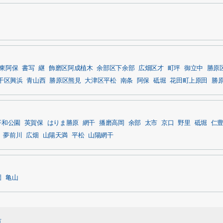
東阿保
書写
継
飾磨区阿成植木
余部区下余部
広畑区才
町坪
御立中
勝原
干区興浜
青山西
勝原区熊見
大津区平松
南条
阿保
砥堀
花田町上原田
勝
平和公園
英賀保
はりま勝原
網干
播磨高岡
余部
太市
京口
野里
砥堀
仁
夢前川
広畑
山陽天満
平松
山陽網干
園
亀山
市