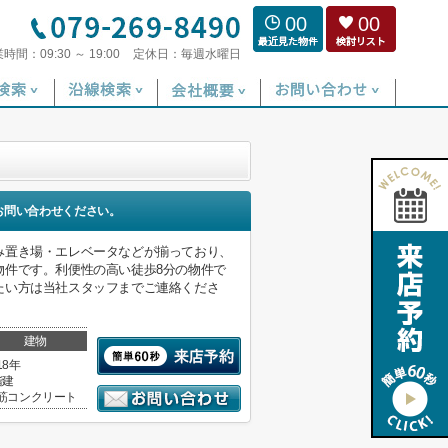
00
00
業時間：
09:30 ～ 19:00
定休日：
毎週水曜日
お問い合わせください。
み置き場・エレベータなどが揃っており、
物件です。利便性の高い徒歩8分の物件で
たい方は当社スタッフまでご連絡くださ
建物
18年
階建
筋コンクリート