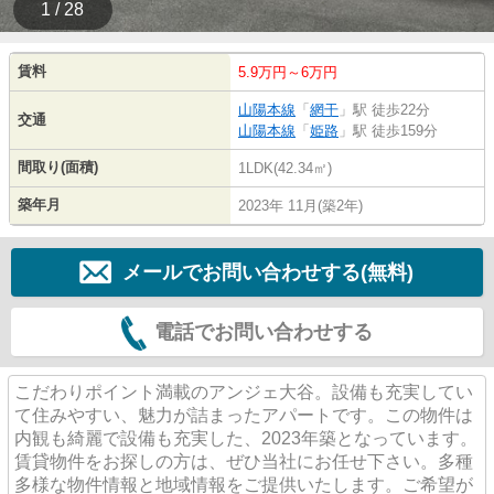
1 / 28
賃料
5.9万円～6万円
山陽本線
「
網干
」駅 徒歩22分
交通
山陽本線
「
姫路
」駅 徒歩159分
間取り(面積)
1LDK(42.34㎡)
築年月
2023年 11月(築2年)
メールでお問い合わせする(無料)
電話でお問い合わせする
こだわりポイント満載のアンジェ大谷。設備も充実してい
て住みやすい、魅力が詰まったアパートです。この物件は
内観も綺麗で設備も充実した、2023年築となっています。
賃貸物件をお探しの方は、ぜひ当社にお任せ下さい。多種
多様な物件情報と地域情報をご提供いたします。ご希望が