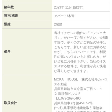
築年数
2023年 11月 (築2年)
種別/構造
アパート/木造
階建
2階建
当社イチオシの物件の「アンジェ大
谷」。ぜひ一度ご覧ください。令和5
年築で、多くの方がご満足の物件は
こちらです。新しい生活にお勧めな
備考
のが、こちらのアパートです。利便
性の高いお住まいをお探しの方、ぜ
ひ当社にお任せ下さい。当社のオス
スメする物件は、利便性が高く快適
な暮らしができますよ。
MOKA HOUSE 株式会社モカハウ
ス不動産
兵庫県姫路市東今宿４丁目６－１
２ 珈琲館ビル１Ｆ
TEL:079-269-8490
取扱会社
兵庫県知事 (2) 第451652号
(一社) 兵庫県宅地建物取引業協会