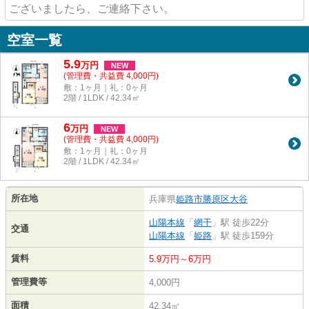
ございましたら、ご連絡下さい。
空室一覧
5.9
万
円
NEW
(管理費・共益費 4,000円)
敷：1ヶ月｜礼：0ヶ月
2階 / 1LDK / 42.34㎡
6
万
円
NEW
(管理費・共益費 4,000円)
敷：1ヶ月｜礼：0ヶ月
2階 / 1LDK / 42.34㎡
所在地
兵庫県
姫路市
勝原区大谷
山陽本線
「
網干
」駅 徒歩22分
交通
山陽本線
「
姫路
」駅 徒歩159分
賃料
5.9万円～6万円
管理費等
4,000円
面積
42.34㎡