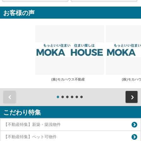
お客様の声
(株)モカハウス不動産
(株)モカ
前
こだわり特集
【不動産特集】新築・築浅物件
【不動産特集】ペット可物件