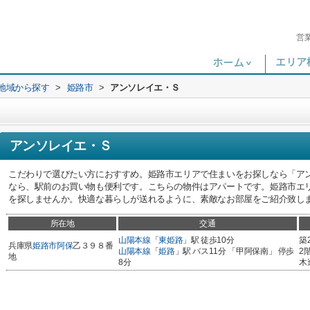
営
)地域から探す
>
姫路市
>
アンソレイエ・Ｓ
アンソレイエ・Ｓ
こだわりで選びたい方におすすめ。姫路市エリアで住まいをお探しなら「アン
なら、駅前のお買い物も便利です。こちらの物件はアパートです。姫路市エ
を探しませんか。快適な暮らしが送れるように、素敵なお部屋をご紹介致し
所在地
交通
山陽本線
「
東姫路
」駅 徒歩10分
築
兵庫県
姫路市
阿保
乙３９８番
山陽本線
「
姫路
」駅 バス11分 「甲阿保南」 停歩
2
地
8分
木