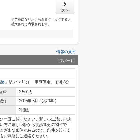
次へ
※ご覧になりたい写真をクリックすると
拡大されて表示されます。
情報の見方
【アパート】
姫路
」駅 バス11分 「甲阿保南」 停歩8分
益費
2,500円
年数）
2006年 5月 ( 築20年 )
2階建
ひ一度ご覧ください。新しい生活にお勧
い方に嬉しい駅から徒歩10分の物件で
まざまな条件があるので、条件を絞って
もお気軽にご連絡ください。