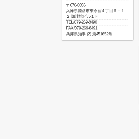
〒670-0056
兵庫県姫路市東今宿４丁目６－１
２ 珈琲館ビル１Ｆ
TEL/079-269-8490
FAX/079-269-8491
兵庫県知事 (2) 第451652号