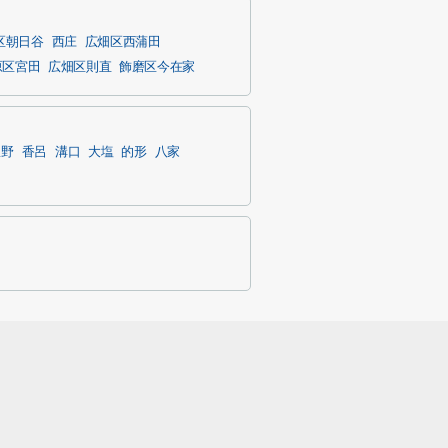
区朝日谷
西庄
広畑区西蒲田
原区宮田
広畑区則直
飾磨区今在家
豊野
香呂
溝口
大塩
的形
八家