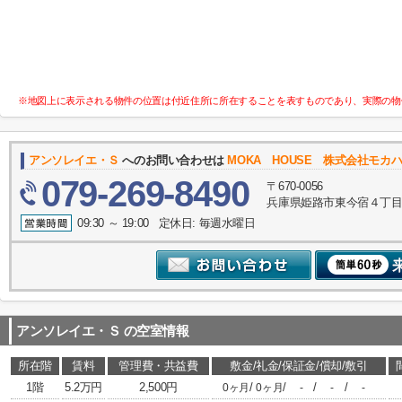
※地図上に表示される物件の位置は付近住所に所在することを表すものであり、実際の物
アンソレイエ・Ｓ
へのお問い合わせは
MOKA HOUSE 株式会社モカ
079-269-8490
〒670-0056
兵庫県姫路市東今宿４丁目
09:30 ～ 19:00 定休日: 毎週水曜日
アンソレイエ・Ｓ
の空室情報
所在階
賃料
管理費・共益費
敷金/礼金/保証金/償却/敷引
1階
5.2万円
2,500円
/
/
/
/
0ヶ月
0ヶ月
-
-
-