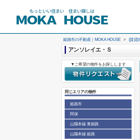
姫路市の不動産｜MOKA HOUSE
>
(賃貸
アンソレイエ・Ｓ
▼ご希望の物件をお探しします
同じエリアの物件
姫路市
阿保
山陽本線 東姫路
山陽本線 姫路