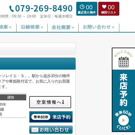
00
00
業時間：
09:30 ～ 19:00
定休日：
毎週水曜日
ソレイエ・Ｓ」。駅から徒歩10分の物件
リアや東姫路付近で、お気に入りのお部屋
ます。
建物
空室情報へ
20年
階建
造