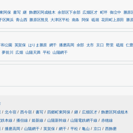
東阿保
書写
継
飾磨区阿成植木
余部区下余部
広畑区才
町坪
御立中
勝原
干区興浜
青山西
勝原区熊見
大津区平松
南条
阿保
砥堀
花田町上原田
勝
平和公園
英賀保
はりま勝原
網干
播磨高岡
余部
太市
京口
野里
砥堀
仁
夢前川
広畑
山陽天満
平松
山陽網干
市
原
/
北今宿
/
西今宿
/
書写
/
四郷町東阿保
/
継
/
広畑区才
/
飾磨区阿成植木
電鉄本線
/
播但線
/
姫新線
/
山陽新幹線
/
山陽電鉄網干線
/
赤穂線
原
/
播磨高岡
/
山陽網干
/
英賀保
/
網干
/
平松
/
亀山
/
京口
/
西飾磨