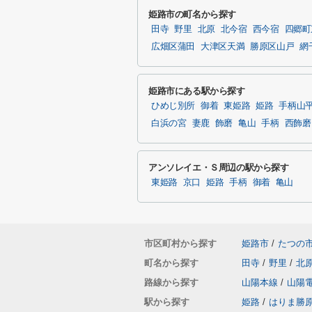
姫路市の町名から探す
田寺
野里
北原
北今宿
西今宿
四郷町
広畑区蒲田
大津区天満
勝原区山戸
網
姫路市にある駅から探す
ひめじ別所
御着
東姫路
姫路
手柄山
白浜の宮
妻鹿
飾磨
亀山
手柄
西飾磨
アンソレイエ・Ｓ周辺の駅から探す
東姫路
京口
姫路
手柄
御着
亀山
市区町村から探す
姫路市
/
たつの
町名から探す
田寺
/
野里
/
北
路線から探す
山陽本線
/
山陽
駅から探す
姫路
/
はりま勝