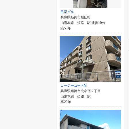
日新ビル
兵庫県姫路市船丘町
山陽本線「姫路」駅 徒歩19分
築58年
コージーコートM
兵庫県姫路市北今宿２丁目
山陽本線「姫路」駅
築29年