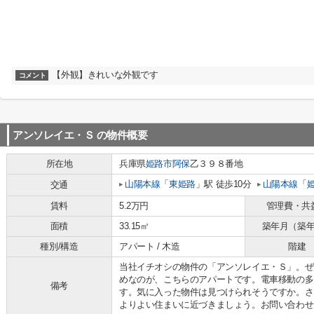
【外観】きれいな外観です
コメント
アンソレイエ・Ｓ
の物件概要
所在地
兵庫県
姫路市
阿保
乙３９８番地
山陽本線
「
東姫路
」駅 徒歩10分
山陽本線
「
交通
賃料
5.2万円
管理費・共
面積
33.15㎡
築年月（築
種別/構造
アパート / 木造
階建
当社イチオシの物件の「アンソレイエ・Ｓ」。ぜ
めなのが、こちらのアパートです。電車移動の多
備考
す。気に入った物件は見つけられそうですか。さ
よりよい住まいに近づきましょう。お問い合わせ