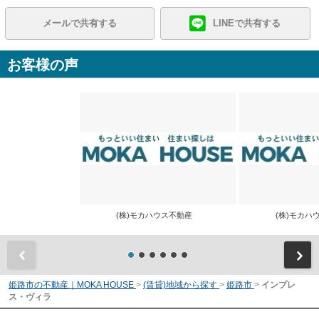
メールで共有する
LINEで共有する
お客様の声
(株)モカハウス不動産
(株)モカ
前
姫路市の不動産｜MOKA HOUSE
>
(賃貸)地域から探す
>
姫路市
>
インプレ
ス・ヴィラ