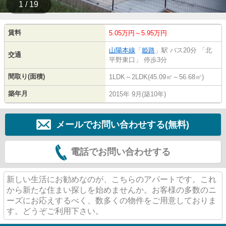
1 / 19
賃料
5.05万円～5.95万円
山陽本線
「
姫路
」駅 バス20分 「北
交通
平野東口」 停歩3分
間取り(面積)
1LDK～2LDK(45.09㎡～56.68㎡)
築年月
2015年 9月(築10年)
メールでお問い合わせする(無料)
電話でお問い合わせする
新しい生活にお勧めなのが、こちらのアパートです。これ
から新たな住まい探しを始めませんか。お客様の多数のニ
ーズにお応えするべく、数多くの物件をご用意しておりま
す。どうぞご利用下さい。