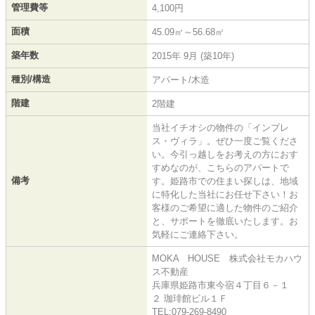
管理費等
4,100円
面積
45.09㎡～56.68㎡
築年数
2015年 9月 (築10年)
種別/構造
アパート/木造
階建
2階建
当社イチオシの物件の「インプレ
ス・ヴィラ」。ぜひ一度ご覧くださ
い。今引っ越しをお考えの方におす
すめなのが、こちらのアパートで
備考
す。姫路市での住まい探しは、地域
に特化した当社にお任せ下さい！お
客様のご希望に適した物件のご紹介
と、サポートを徹底いたします。お
気軽にご連絡下さい。
MOKA HOUSE 株式会社モカハウ
ス不動産
兵庫県姫路市東今宿４丁目６－１
２ 珈琲館ビル１Ｆ
TEL:079-269-8490