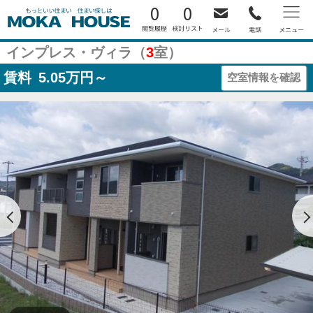
0
0
インプレス・ヴィラ（
3
室）
賃料
5.05
万円～
空室情報を確認