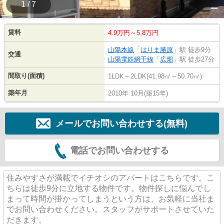
1 / 7
賃料
4.9万円～5.8万円
山陽本線
「
はりま勝原
」駅 徒歩9分
交通
山陽電鉄網干線
「
広畑
」駅 徒歩27分
間取り(面積)
1LDK～2LDK(41.98㎡～50.70㎡)
築年月
2010年 10月(築15年)
メールでお問い合わせする(無料)
電話でお問い合わせする
住みやすさが満載でイチオシのアパートはこちらです。こ
ちらは徒歩9分に立地する物件です。物件探しに悩んでし
まって時間が掛かってしまうという方は、お気軽に当社ま
でお問い合わせください。スタッフがサポートさせていた
だきます。