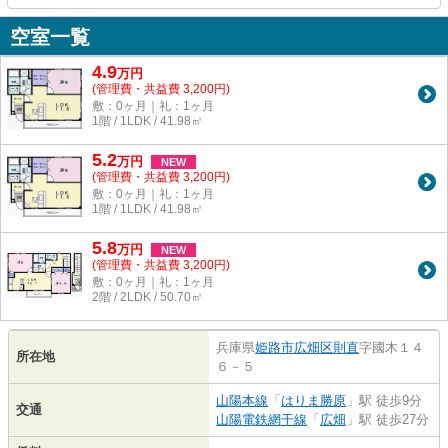
空室一覧
4.9
万
円
(管理費・共益費 3,200円)
敷：0ヶ月｜礼：1ヶ月
1階 / 1LDK / 41.98㎡
5.2
万
円
NEW
(管理費・共益費 3,200円)
敷：0ヶ月｜礼：1ヶ月
1階 / 1LDK / 41.98㎡
5.8
万
円
NEW
(管理費・共益費 3,200円)
敷：0ヶ月｜礼：1ヶ月
2階 / 2LDK / 50.70㎡
兵庫県
姫路市
広畑区則直
字國木１４
所在地
６－５
山陽本線
「
はりま勝原
」駅 徒歩9分
交通
山陽電鉄網干線
「
広畑
」駅 徒歩27分