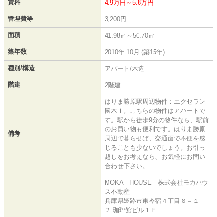
賃料
4.9万円～5.8万円
管理費等
3,200円
面積
41.98㎡～50.70㎡
築年数
2010年 10月 (築15年)
種別/構造
アパート/木造
階建
2階建
はりま勝原駅周辺物件：エクセラン
國木Ⅰ。こちらの物件はアパートで
す。駅から徒歩9分の物件なら、駅前
のお買い物も便利です。はりま勝原
備考
周辺で暮らせば、交通面で不便を感
じることも少ないでしょう。お引っ
越しをお考えなら、お気軽にお問い
合わせ下さい。
MOKA HOUSE 株式会社モカハウ
ス不動産
兵庫県姫路市東今宿４丁目６－１
２ 珈琲館ビル１Ｆ