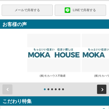
メールで共有する
LINEで共有する
お客様の声
(株)モカハウス不動産
(株)モカ
前
こだわり特集