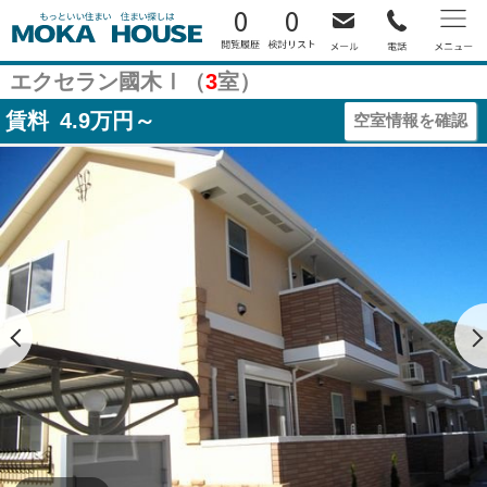
0
0
エクセラン國木Ⅰ（
3
室）
賃料
4.9
万円～
空室情報を確認