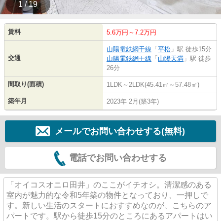
1 / 19
賃料
5.6万円～7.2万円
山陽電鉄網干線
「
平松
」駅 徒歩15分
交通
山陽電鉄網干線
「
山陽天満
」駅 徒歩
26分
間取り(面積)
1LDK～2LDK(45.41㎡～57.48㎡)
築年月
2023年 2月(築3年)
メールでお問い合わせする(無料)
電話でお問い合わせする
「オイコスオニロ田井」のここがイチオシ。清潔感のある
室内が魅力的な令和5年築の物件となっており、一押しで
す。新しい生活のスタートにおすすめなのが、こちらのア
パートです。駅から徒歩15分のところにあるアパートはい