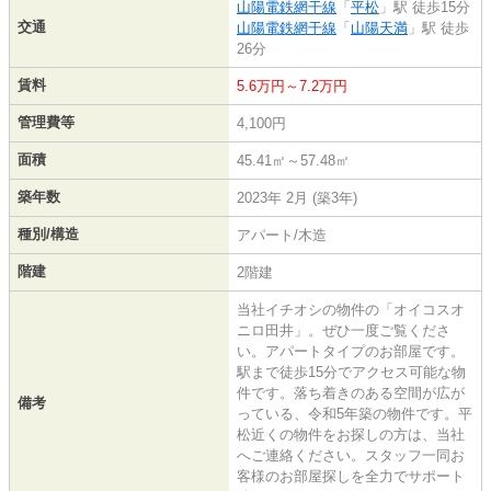
山陽電鉄網干線
「
平松
」駅 徒歩15分
交通
山陽電鉄網干線
「
山陽天満
」駅 徒歩
26分
賃料
5.6万円～7.2万円
管理費等
4,100円
面積
45.41㎡～57.48㎡
築年数
2023年 2月 (築3年)
種別/構造
アパート/木造
階建
2階建
当社イチオシの物件の「オイコスオ
ニロ田井」。ぜひ一度ご覧くださ
い。アパートタイプのお部屋です。
駅まで徒歩15分でアクセス可能な物
件です。落ち着きのある空間が広が
備考
っている、令和5年築の物件です。平
松近くの物件をお探しの方は、当社
へご連絡ください。スタッフ一同お
客様のお部屋探しを全力でサポート