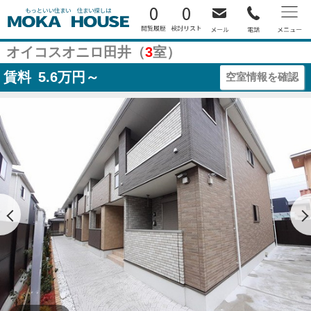
0
0
オイコスオニロ田井（
3
室）
賃料
5.6
万円～
空室情報を確認