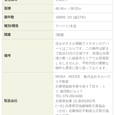
面積
46.06㎡～58.53㎡
築年数
1999年 3月 (築27年)
種別/構造
アパート/木造
階建
2階建
住みやすさが満載でイチオシのアパ
ートはこちらです。この物件は駅ま
で徒歩11分の立地です。快適な住環
備考
境の整った姫路市エリアでお部屋探
しをしませんか。平松付近の素敵な
物件も豊富に取り扱っております。
MOKA HOUSE 株式会社モカハウ
ス不動産
兵庫県姫路市東今宿４丁目６－１
２ 珈琲館ビル１Ｆ
TEL:079-269-8490
取扱会社
兵庫県知事 (2) 第451652号
(一社) 兵庫県宅地建物取引業協会
（公社）近畿地区不動産公正取引協