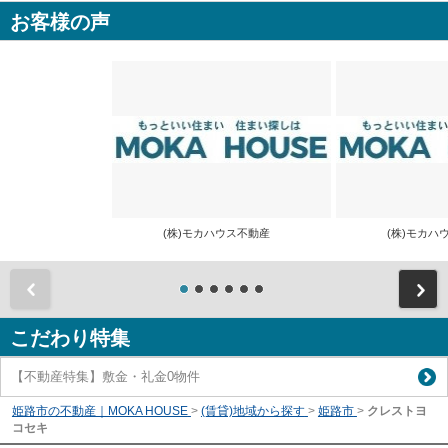
お客様の声
(株)モカハウス不動産
(株)モカ
前
こだわり特集
【不動産特集】敷金・礼金0物件
姫路市の不動産｜MOKA HOUSE
>
(賃貸)地域から探す
>
姫路市
>
クレストヨ
コセキ