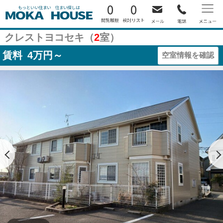
0
0
クレストヨコセキ（
2
室）
賃料
4
万円～
空室情報を確認