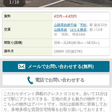
1 / 19
賃料
4万円～4.4万円
山陽電鉄網干線
「
平松
」駅 徒歩11分
交通
山陽本線
「
はりま勝原
」駅 バス8
分 「宮田」 停歩14分
間取り(面積)
2DK～2LDK(46.06㎡～58.53㎡)
築年月
1999年 3月(築27年)
メールでお問い合わせする(無料)
電話でお問い合わせする
こだわりポイント満載のクレストヨコセキ。歩いて11分ほ
どで駅にアクセスできる、立地の良さも魅力の物件です。
こちらの物件はアパートです。当社は姫路市に密着してお
り、多種多様な賃貸住宅情報をお取り扱いしております。