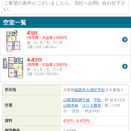
ご希望の条件がございましたら、当社へお問い合わせ下さ
い。
空室一覧
4
万
円
(管理費・共益費 1,900円)
敷：0ヶ月｜礼：0ヶ月
1階 / 2DK / 46.06㎡
4.4
万
円
(管理費・共益費 1,900円)
敷：0ヶ月｜礼：0ヶ月
2階 / 2LDK / 58.53㎡
所在地
兵庫県
姫路市
大津区平松
８８番地１
山陽電鉄網干線
「
平松
」駅 徒歩11分
交通
山陽本線
「
はりま勝原
」駅 バス8
分 「宮田」 停歩14分
賃料
4万円～4.4万円
管理費等
1,900円