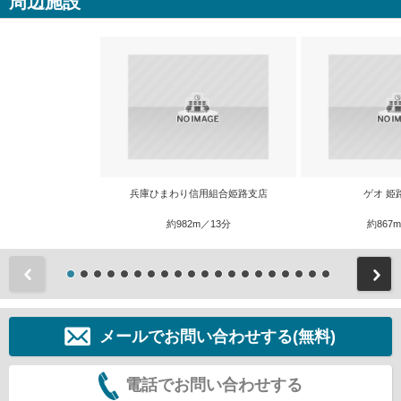
周辺施設
兵庫ひまわり信用組合姫路支店
ゲオ 姫
約982m／13分
約867
前
メールでお問い合わせする(無料)
電話でお問い合わせする