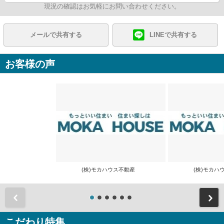
現況の確認はお気軽にお問い合わせください。
メールで共有する
LINEで共有する
お客様の声
(株)モカハウス不動産
(株)モカ
前
こだわり特集