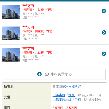
***
万円
(管理費・共益費 ***円)
敷：***｜礼：***
1階 / *** / ***
***
万円
(管理費・共益費 ***円)
敷：***｜礼：***
1階 / *** / ***
***
万円
(管理費・共益費 ***円)
敷：***｜礼：***
3階 / *** / ***
全8件を表示する
所在地
兵庫県
姫路市
福沢町
山陽本線
「
姫路
」駅 徒歩10～12分
交通
山陽電鉄本線
「
手柄
」駅 徒歩19分
賃料
6.9万円～8.5万円