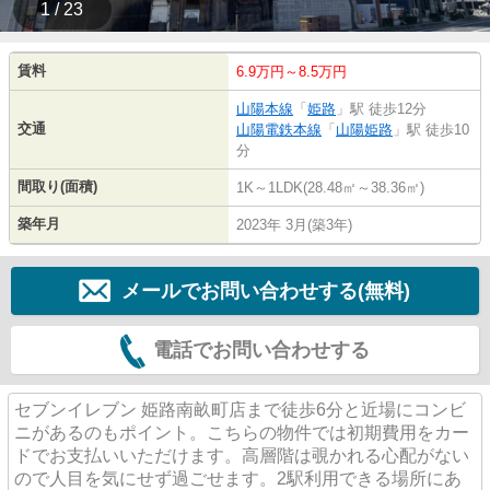
1 / 23
賃料
6.9万円～8.5万円
山陽本線
「
姫路
」駅 徒歩12分
交通
山陽電鉄本線
「
山陽姫路
」駅 徒歩10
分
間取り(面積)
1K～1LDK(28.48㎡～38.36㎡)
築年月
2023年 3月(築3年)
メールでお問い合わせする(無料)
電話でお問い合わせする
セブンイレブン 姫路南畝町店まで徒歩6分と近場にコンビ
ニがあるのもポイント。こちらの物件では初期費用をカー
ドでお支払いいただけます。高層階は覗かれる心配がない
ので人目を気にせず過ごせます。2駅利用できる場所にあ