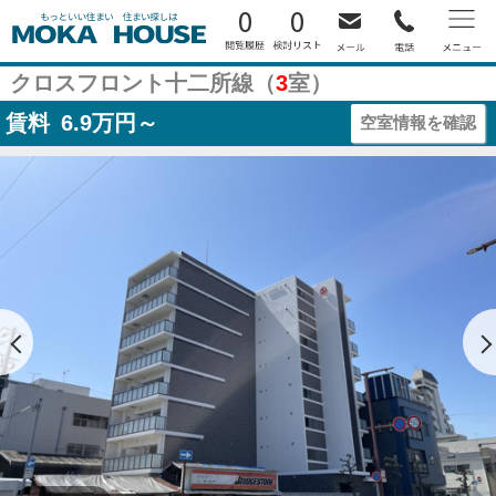
0
0
クロスフロント十二所線（
3
室）
賃料
6.9
万円～
空室情報を確認