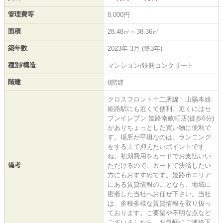
管理費等
8,000円
面積
28.48㎡～38.36㎡
築年数
2023年 3月 (築3年)
種別/構造
マンション/鉄筋コンクリート
階建
8階建
クロスフロント十二所線：山陽本線
姫路駅にも近くて便利。近くにはセ
ブンイレブン 姫路南畝町店(徒歩6分)
がありちょっとした買い物に便利で
す。場所が平坦なのは、ランニング
をする上で抑えたいポイントです
ね。初期費用をカードでお支払いい
備考
ただけるので、カードで決済したい
方にもおすすめです。姫路市エリア
にある賃貸情報のことなら、地域に
密着した当社へお任せ下さい。当社
は、多種多様な賃貸情報を取り扱っ
ております。ご要望や不明な点など
ございましたら、お気軽にご連絡下