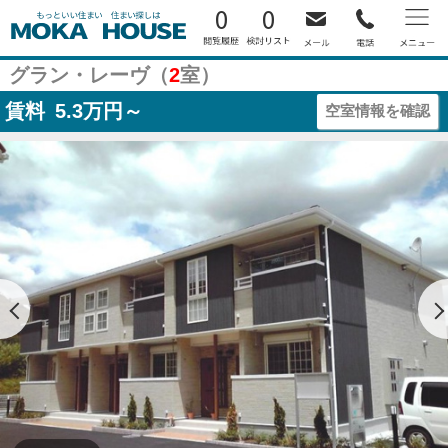
0
0
グラン・レーヴ（
2
室）
賃料
5.3
万円～
空室情報を確認