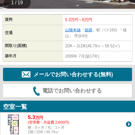
1 / 19
賃料
5.3万円～6万円
山陽本線
「
姫路
」駅 バス19分 「城
交通
山」 停歩4分
間取り(面積)
2DK～2LDK(46.79㎡～58.52㎡)
築年月
2009年 7月(築17年)
メールでお問い合わせする(無料)
電話でお問い合わせする
空室一覧
5.3
万
円
(管理費・共益費 2,600円)
敷：0ヶ月｜礼：1ヶ月
1階 / 2DK / 46.79㎡