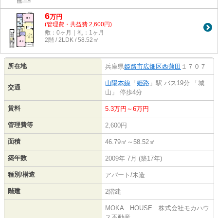
6
万
円
(管理費・共益費 2,600円)
敷：0ヶ月｜礼：1ヶ月
2階 / 2LDK / 58.52㎡
所在地
兵庫県
姫路市
広畑区西蒲田
１７０７
山陽本線
「
姫路
」駅 バス19分 「城
交通
山」 停歩4分
賃料
5.3万円～6万円
管理費等
2,600円
面積
46.79㎡～58.52㎡
築年数
2009年 7月 (築17年)
種別/構造
アパート/木造
階建
2階建
MOKA HOUSE 株式会社モカハウ
ス不動産