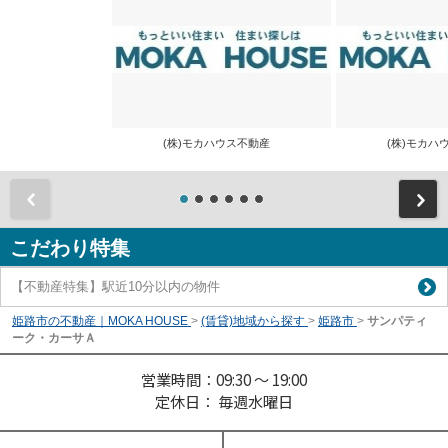
(株)モカハウス不動産
(株)モカ
前
こだわり特集
【不動産特集】駅近10分以内の物件
姫路市の不動産｜MOKA HOUSE
>
(賃貸)地域から探す
>
姫路市
>
サンパティ
ーク・カーサＡ
営業時間：09:30 ～ 19:00
定休日： 毎週水曜日