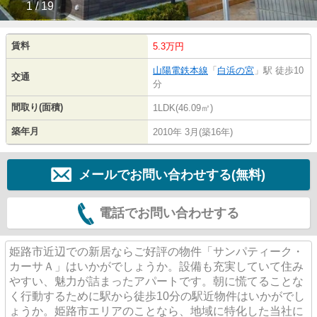
1 / 19
賃料
5.3万円
山陽電鉄本線
「
白浜の宮
」駅 徒歩10
交通
分
間取り(面積)
1LDK(46.09㎡)
築年月
2010年 3月(築16年)
メールでお問い合わせする(無料)
電話でお問い合わせする
姫路市近辺での新居ならご好評の物件「サンパティーク・
カーサＡ」はいかがでしょうか。設備も充実していて住み
やすい、魅力が詰まったアパートです。朝に慌てることな
く行動するために駅から徒歩10分の駅近物件はいかがでし
ょうか。姫路市エリアのことなら、地域に特化した当社に