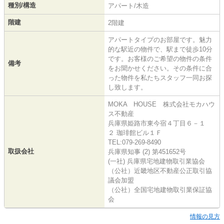
種別/構造
アパート/木造
階建
2階建
アパートタイプのお部屋です。魅力
的な駅近の物件で、駅まで徒歩10分
です。お客様のご希望の物件の条件
備考
をお聞かせください。その条件に合
った物件を私たちスタッフ一同お探
し致します。
MOKA HOUSE 株式会社モカハウ
ス不動産
兵庫県姫路市東今宿４丁目６－１
２ 珈琲館ビル１Ｆ
TEL:079-269-8490
取扱会社
兵庫県知事 (2) 第451652号
(一社) 兵庫県宅地建物取引業協会
（公社）近畿地区不動産公正取引協
議会加盟
（公社）全国宅地建物取引業保証協
会
情報の見方