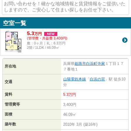
お問い合わせを！確かな地域情報と賃貸情報をご提供いた
しますので、ご安心して住まい探しをお任せ下さい。
空室一覧
5.3
万
円
NEW
(管理費・共益費 3,400円)
敷：0ヶ月｜礼：6.3万円
2階 / 1LDK / 46.09㎡
兵庫県
姫路市
白浜町寺家
１丁目１７
所在地
７番地１
山陽電鉄本線
「
白浜の宮
」駅 徒歩10
交通
分
賃料
5.3万円
管理費等
3,400円
面積
46.09㎡
築年数
2010年 3月 (築16年)