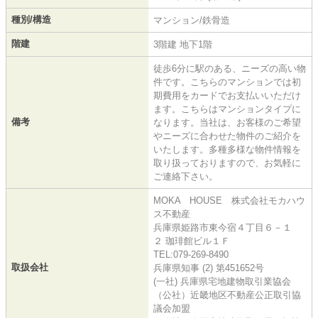
種別/構造
マンション/鉄骨造
階建
3階建 地下1階
徒歩6分に駅のある、ニーズの高い物
件です。こちらのマンションでは初
期費用をカードでお支払いいただけ
ます。こちらはマンションタイプに
備考
なります。当社は、お客様のご希望
やニーズに合わせた物件のご紹介を
いたします。多種多様な物件情報を
取り扱っておりますので、お気軽に
ご連絡下さい。
MOKA HOUSE 株式会社モカハウ
ス不動産
兵庫県姫路市東今宿４丁目６－１
２ 珈琲館ビル１Ｆ
TEL:079-269-8490
取扱会社
兵庫県知事 (2) 第451652号
(一社) 兵庫県宅地建物取引業協会
（公社）近畿地区不動産公正取引協
議会加盟