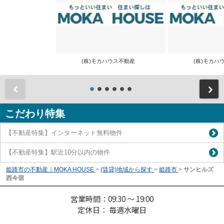
(株)モカハウス不動産
(株)モカ
前
こだわり特集
【不動産特集】インターネット無料物件
【不動産特集】駅近10分以内の物件
姫路市の不動産｜MOKA HOUSE
>
(賃貸)地域から探す
>
姫路市
>
サンヒルズ
西今宿
営業時間：09:30 ～ 19:00
定休日： 毎週水曜日