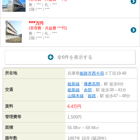
敷：***｜礼：***
1階 / *** / ***
***
万円
(管理費・共益費 ***円)
敷：***｜礼：***
1階 / *** / ***
全6件を表示する
所在地
兵庫県
姫路市
西今宿
３丁目19-49
姫新線
「
播磨高岡
」駅 徒歩6分
交通
姫新線
「
余部
」駅 徒歩38～41分
山陽本線
「
姫路
」駅 徒歩47～48分
賃料
6.4万円
管理費等
1,500円
面積
55.08㎡～59.94㎡
築年数
1997年 10月 (築28年)