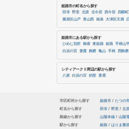
姫路市の町名から探す
田寺
野里
北原
北今宿
西今宿
四郷町
勝原区山戸
青山西
南条
大津区天満
姫路市にある駅から探す
ひめじ別所
御着
東姫路
姫路
手柄山
白浜の宮
妻鹿
飾磨
亀山
手柄
西飾磨
シティアークⅡ周辺の駅から探す
八家
白浜の宮
的形
妻鹿
市区町村から探す
姫路市
/
たつの
町名から探す
田寺
/
野里
/
北
路線から探す
山陽本線
/
山陽
駅から探す
姫路
/
はりま勝