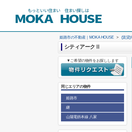
姫路市の不動産｜MOKA HOUSE
>
(賃貸
シティアークⅡ
▼ご希望の物件をお探しします
同じエリアの物件
姫路市
継
山陽電鉄本線 八家