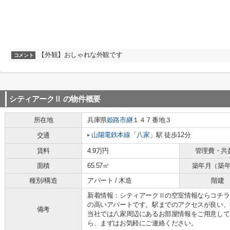
【外観】おしゃれな外観です
コメント
シティアークⅡ
の物件概要
所在地
兵庫県
姫路市
継
１４７番地３
山陽電鉄本線
「
八家
」駅 徒歩12分
交通
賃料
4.9万円
管理費・共
面積
65.57㎡
築年月（築
種別/構造
アパート / 木造
階建
新着情報：シティアークⅡの空室情報ならコチラ
の高いアパートです。駅までのアクセスが良い、
備考
当社では八家周辺にあるお部屋情報をご用意して
ら、まずはお気軽にご連絡ください。