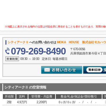
※地図上に表示される物件の位置は付近住所に所在することを表すものであり、実際の物
シティアークⅡ
へのお問い合わせは
MOKA HOUSE 株式会社モカハ
079-269-8490
〒670-0056
兵庫県姫路市東今宿４丁目
09:30 ～ 19:00 定休日: 毎週水曜日
シティアークⅡ
の空室情報
所在階
賃料
管理費・共益費
敷金/礼金/保証金/償却/敷引
2階
4.9万円
2,200円
/
/
/
/
0ヶ月
0ヶ月
-
-
-