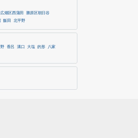
広畑区西蒲田
勝原区朝日谷
宿
飯田
北平野
豊野
香呂
溝口
大塩
的形
八家