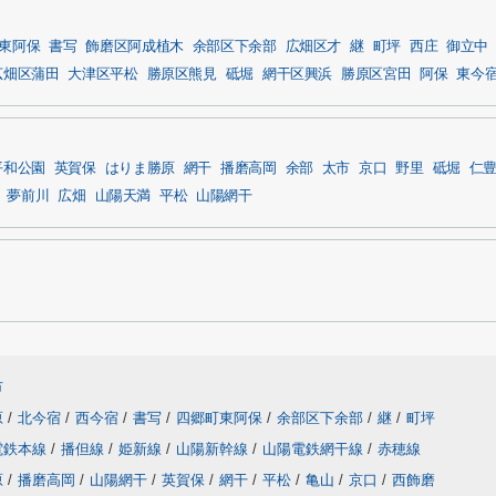
東阿保
書写
飾磨区阿成植木
余部区下余部
広畑区才
継
町坪
西庄
御立中
広畑区蒲田
大津区平松
勝原区熊見
砥堀
網干区興浜
勝原区宮田
阿保
東今
平和公園
英賀保
はりま勝原
網干
播磨高岡
余部
太市
京口
野里
砥堀
仁
夢前川
広畑
山陽天満
平松
山陽網干
市
原
/
北今宿
/
西今宿
/
書写
/
四郷町東阿保
/
余部区下余部
/
継
/
町坪
電鉄本線
/
播但線
/
姫新線
/
山陽新幹線
/
山陽電鉄網干線
/
赤穂線
原
/
播磨高岡
/
山陽網干
/
英賀保
/
網干
/
平松
/
亀山
/
京口
/
西飾磨