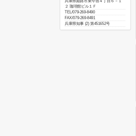
兵庫県姫路市東今宿４丁目６－１
２ 珈琲館ビル１Ｆ
TEL/079-269-8490
FAX/079-269-8491
兵庫県知事 (2) 第451652号