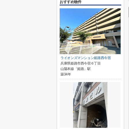
おすすめ物件
ライオンズマンション姫路西今宿
兵庫県姫路市西今宿６丁目
山陽本線「姫路」駅
築34年