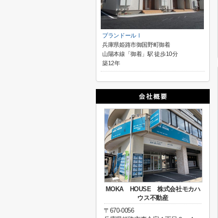
プランドールⅠ
兵庫県姫路市御国野町御着
山陽本線「御着」駅 徒歩10分
築12年
MOKA HOUSE 株式会社モカハ
ウス不動産
〒670-0056