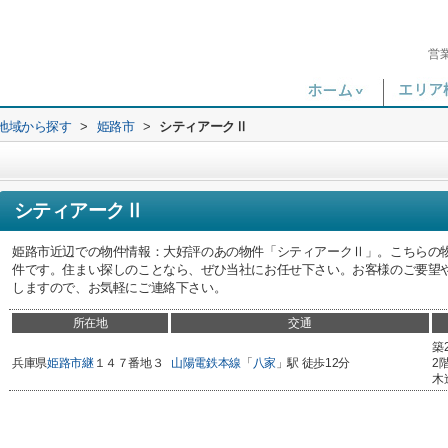
営
)地域から探す
>
姫路市
>
シティアークⅡ
シティアークⅡ
姫路市近辺での物件情報：大好評のあの物件「シティアークⅡ」。こちらの物
件です。住まい探しのことなら、ぜひ当社にお任せ下さい。お客様のご要望
しますので、お気軽にご連絡下さい。
所在地
交通
築
兵庫県
姫路市
継
１４７番地３
山陽電鉄本線
「
八家
」駅 徒歩12分
2
木