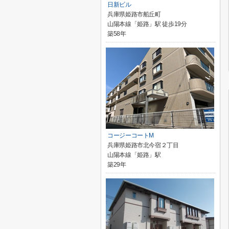
日新ビル
兵庫県姫路市船丘町
山陽本線「姫路」駅 徒歩19分
築58年
コージーコートM
兵庫県姫路市北今宿２丁目
山陽本線「姫路」駅
築29年