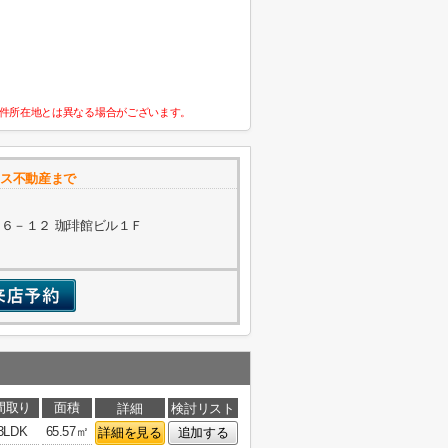
件所在地とは異なる場合がございます。
ウス不動産まで
６－１２ 珈琲館ビル１Ｆ
間取り
面積
詳細
検討リスト
3LDK
65.57㎡
詳細を見る
追加する