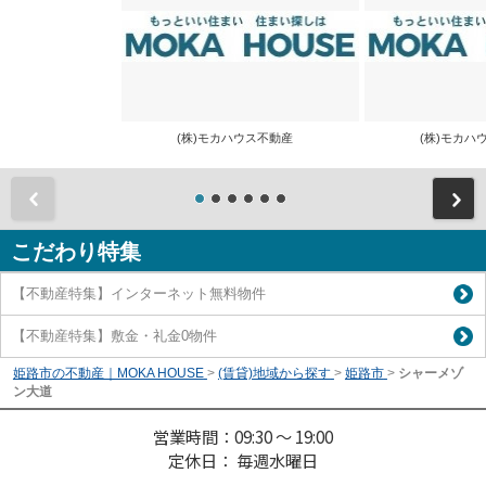
(株)モカハウス不動産
(株)モカ
前
こだわり特集
【不動産特集】インターネット無料物件
【不動産特集】敷金・礼金0物件
姫路市の不動産｜MOKA HOUSE
>
(賃貸)地域から探す
>
姫路市
>
シャーメゾ
ン大道
営業時間：09:30 ～ 19:00
定休日： 毎週水曜日