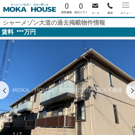
0
0
シャーメゾン大道の過去掲載物件情報
賃料
***
万円
1 / 7