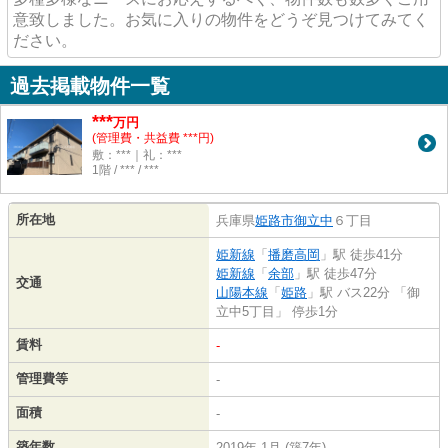
意致しました。お気に入りの物件をどうぞ見つけてみてく
ださい。
過去掲載物件一覧
***
万円
(管理費・共益費 ***円)
敷：***｜礼：***
1階 / *** / ***
所在地
兵庫県
姫路市
御立中
６丁目
姫新線
「
播磨高岡
」駅 徒歩41分
姫新線
「
余部
」駅 徒歩47分
交通
山陽本線
「
姫路
」駅 バス22分 「御
立中5丁目」 停歩1分
賃料
-
管理費等
-
面積
-
築年数
2019年 1月 (築7年)