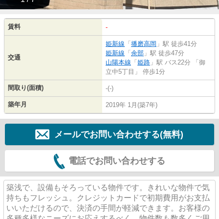
賃料
-
姫新線
「
播磨高岡
」駅 徒歩41分
姫新線
「
余部
」駅 徒歩47分
交通
山陽本線
「
姫路
」駅 バス22分 「御
立中5丁目」 停歩1分
間取り(面積)
-(-)
築年月
2019年 1月(築7年)
メールでお問い合わせする(無料)
電話でお問い合わせする
築浅で、設備もそろっている物件です。きれいな物件で気
持ちもフレッシュ。クレジットカードで初期費用がお支払
いいただけるので、決済の手間が軽減できます。お客様の
多種多様なニーズにお応えするべく、物件数も数多くご用