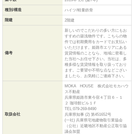
種別/構造
ハイツ/軽量鉄骨
階建
2階建
新しいのでこだわりの多い方にもお
すすめの築浅物件です。こちらの物
件では初期費用をカードでお支払い
いただけます。姫路市エリアにある
備考
賃貸情報のことなら、地域に密着し
た当社へお任せ下さい。当社は、多
種多様な賃貸情報を取り扱っており
ます。ご要望や不明な点などござい
ましたら、お気軽にご連絡下さい。
MOKA HOUSE 株式会社モカハウ
ス不動産
兵庫県姫路市東今宿４丁目６－１
２ 珈琲館ビル１Ｆ
TEL:079-269-8490
取扱会社
兵庫県知事 (2) 第451652号
(一社) 兵庫県宅地建物取引業協会
（公社）近畿地区不動産公正取引協
議会加盟