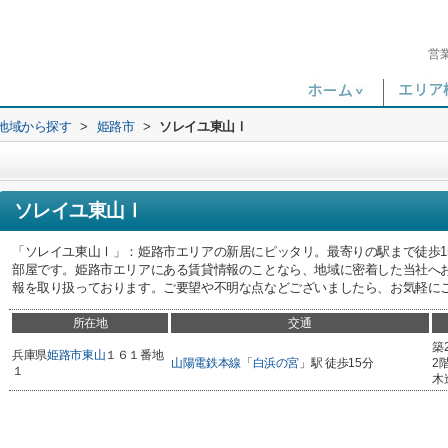
営
)地域から探す
>
姫路市
>
ソレイユ東山Ⅰ
ソレイユ東山Ⅰ
「ソレイユ東山Ⅰ」：姫路市エリアの新居にピッタリ。最寄りの駅まで徒歩1
部屋です。姫路市エリアにある賃貸情報のことなら、地域に密着した当社へ
報を取り扱っております。ご要望や不明な点などございましたら、お気軽に
所在地
交通
築
兵庫県
姫路市
東山
１６１番地
山陽電鉄本線
「
白浜の宮
」駅 徒歩15分
2
１
木