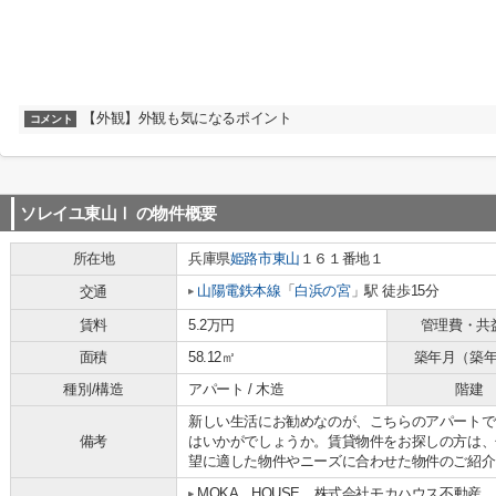
【外観】外観も気になるポイント
コメント
ソレイユ東山Ⅰ
の物件概要
所在地
兵庫県
姫路市
東山
１６１番地１
山陽電鉄本線
「
白浜の宮
」駅 徒歩15分
交通
賃料
5.2万円
管理費・共
面積
58.12㎡
築年月（築
種別/構造
アパート / 木造
階建
新しい生活にお勧めなのが、こちらのアパートで
備考
はいかがでしょうか。賃貸物件をお探しの方は、
望に適した物件やニーズに合わせた物件のご紹介
MOKA HOUSE 株式会社モカハウス不動産