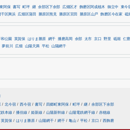
東阿保
書写
町坪
継
余部区下余部
広畑区才
飾磨区阿成植木
御立中
東今
網干区興浜
広畑区蒲田
勝原区熊見
勝原区宮田
勝原区山戸
飾磨区今在家
砥
平和公園
英賀保
はりま勝原
網干
播磨高岡
余部
太市
京口
野里
砥堀
仁
夢前川
広畑
山陽天満
平松
山陽網干
市
原
/
北今宿
/
西今宿
/
書写
/
四郷町東阿保
/
町坪
/
継
/
余部区下余部
電鉄本線
/
播但線
/
姫新線
/
山陽新幹線
/
山陽電鉄網干線
/
赤穂線
英賀保
/
はりま勝原
/
山陽網干
/
網干
/
亀山
/
平松
/
京口
/
西飾磨