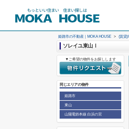
姫路市の不動産｜MOKA HOUSE
>
(賃貸
ソレイユ東山Ⅰ
▼ご希望の物件をお探しします
同じエリアの物件
姫路市
東山
山陽電鉄本線 白浜の宮