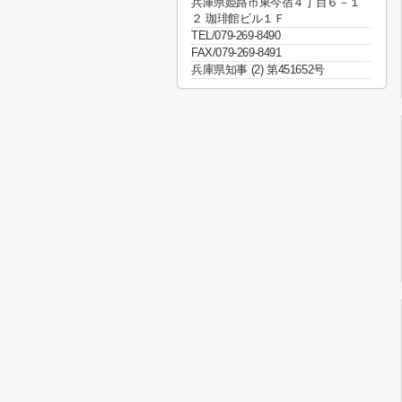
兵庫県姫路市東今宿４丁目６－１
２ 珈琲館ビル１Ｆ
TEL/079-269-8490
FAX/079-269-8491
兵庫県知事 (2) 第451652号