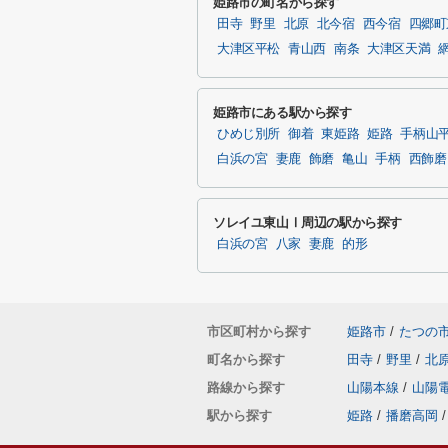
姫路市の町名から探す
田寺
野里
北原
北今宿
西今宿
四郷町
大津区平松
青山西
南条
大津区天満
姫路市にある駅から探す
ひめじ別所
御着
東姫路
姫路
手柄山
白浜の宮
妻鹿
飾磨
亀山
手柄
西飾磨
ソレイユ東山Ⅰ周辺の駅から探す
白浜の宮
八家
妻鹿
的形
市区町村から探す
姫路市
/
たつの
町名から探す
田寺
/
野里
/
北
路線から探す
山陽本線
/
山陽
駅から探す
姫路
/
播磨高岡
/