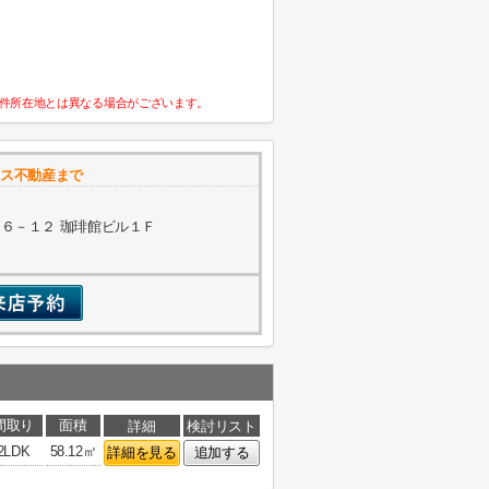
件所在地とは異なる場合がございます。
ウス不動産まで
６－１２ 珈琲館ビル１Ｆ
間取り
面積
詳細
検討リスト
2LDK
58.12㎡
詳細を見る
追加する