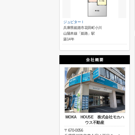
ジュピターⅠ
兵庫県姫路市花田町小川
山陽本線「姫路」駅
築14年
MOKA HOUSE 株式会社モカハ
ウス不動産
〒670-0056