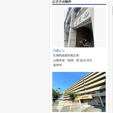
おすすめ物件
日新ビル
兵庫県姫路市船丘町
山陽本線「姫路」駅 徒歩19分
築58年