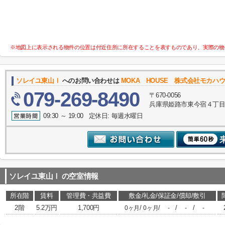
※地図上に表示される物件の位置は付近住所に所在することを表すものであり、実際の物
ソレイユ東山Ⅰ
へのお問い合わせは
MOKA HOUSE 株式会社モカハ
079-269-8490
〒670-0056
兵庫県姫路市東今宿４丁目
09:30 ～ 19:00 定休日: 毎週水曜日
ソレイユ東山Ⅰ
の空室情報
所在階
賃料
管理費・共益費
敷金/礼金/保証金/償却/敷引
2階
5.2万円
1,700円
/
/
/
/
0ヶ月
0ヶ月
-
-
-