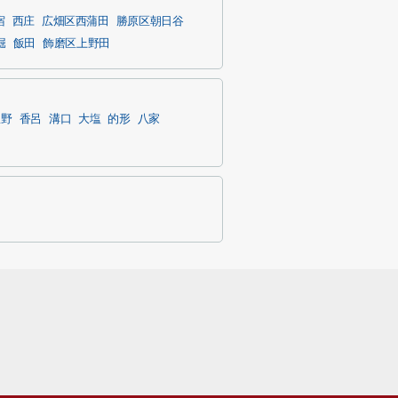
宿
西庄
広畑区西蒲田
勝原区朝日谷
堀
飯田
飾磨区上野田
豊野
香呂
溝口
大塩
的形
八家