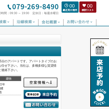
00
00
業時間：
09:30 ～ 19:00
定休日：
毎週水曜日
5分のアパートです。アパートタイプのお
お任せ下さい。当社は、多種多様な賃貸情
ご連絡下さい。
建物
空室情報へ
22年
階建
造