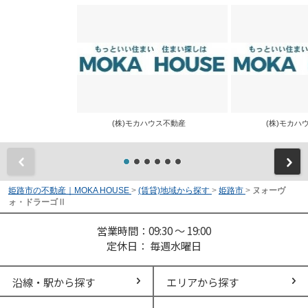
(株)モカハウス不動産
(株)モカ
前
姫路市の不動産｜MOKA HOUSE
>
(賃貸)地域から探す
>
姫路市
>
ヌォーヴ
ォ・ドラーゴⅡ
営業時間：09:30 ～ 19:00
定休日： 毎週水曜日
沿線・駅から探す
エリアから探す