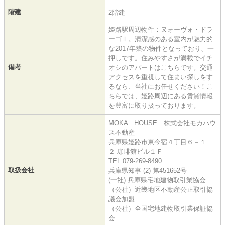
階建
2階建
姫路駅周辺物件：ヌォーヴォ・ドラ
ーゴⅡ。清潔感のある室内が魅力的
な2017年築の物件となっており、一
押しです。住みやすさが満載でイチ
備考
オシのアパートはこちらです。交通
アクセスを重視して住まい探しをす
るなら、当社にお任せください！こ
ちらでは、姫路周辺にある賃貸情報
を豊富に取り扱っております。
MOKA HOUSE 株式会社モカハウ
ス不動産
兵庫県姫路市東今宿４丁目６－１
２ 珈琲館ビル１Ｆ
TEL:079-269-8490
取扱会社
兵庫県知事 (2) 第451652号
(一社) 兵庫県宅地建物取引業協会
（公社）近畿地区不動産公正取引協
議会加盟
（公社）全国宅地建物取引業保証協
会