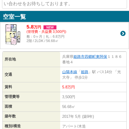
い合わせをお待ちしております。
空室一覧
5.8
万
円
NEW
(管理費・共益費 3,500円)
敷：0ヶ月｜礼：6.8万円
2階 / 2LDK / 56.68㎡
兵庫県
姫路市
四郷町東阿保
１１８６
所在地
番地４
山陽本線
「
姫路
」駅 バス14分 「光
交通
大寺」 停歩1分
賃料
5.8万円
管理費等
3,500円
面積
56.68㎡
築年数
2017年 5月 (築9年)
種別/構造
アパート/木造