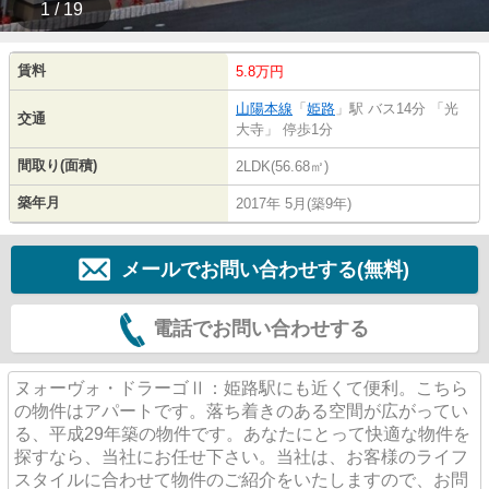
1 / 19
賃料
5.8万円
山陽本線
「
姫路
」駅 バス14分 「光
交通
大寺」 停歩1分
間取り(面積)
2LDK(56.68㎡)
築年月
2017年 5月(築9年)
メールでお問い合わせする(無料)
電話でお問い合わせする
ヌォーヴォ・ドラーゴⅡ：姫路駅にも近くて便利。こちら
の物件はアパートです。落ち着きのある空間が広がってい
る、平成29年築の物件です。あなたにとって快適な物件を
探すなら、当社にお任せ下さい。当社は、お客様のライフ
スタイルに合わせて物件のご紹介をいたしますので、お問