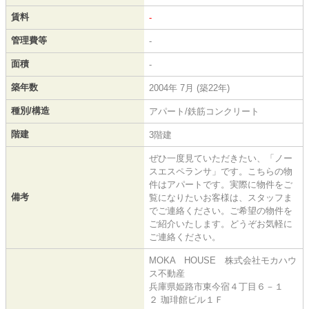
賃料
-
管理費等
-
面積
-
築年数
2004年 7月 (築22年)
種別/構造
アパート/鉄筋コンクリート
階建
3階建
ぜひ一度見ていただきたい、「ノー
スエスペランサ」です。こちらの物
件はアパートです。実際に物件をご
備考
覧になりたいお客様は、スタッフま
でご連絡ください。ご希望の物件を
ご紹介いたします。どうぞお気軽に
ご連絡ください。
MOKA HOUSE 株式会社モカハウ
ス不動産
兵庫県姫路市東今宿４丁目６－１
２ 珈琲館ビル１Ｆ