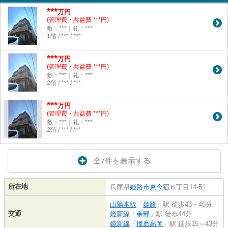
***
万円
(管理費・共益費 ***円)
敷：***｜礼：***
1階 / *** / ***
***
万円
(管理費・共益費 ***円)
敷：***｜礼：***
2階 / *** / ***
***
万円
(管理費・共益費 ***円)
敷：***｜礼：***
2階 / *** / ***
全7件を表示する
所在地
兵庫県
姫路市
東今宿
６丁目14-51
山陽本線
「
姫路
」駅 徒歩43～45分
交通
姫新線
「
余部
」駅 徒歩44分
姫新線
「
播磨高岡
」駅 徒歩15～43分