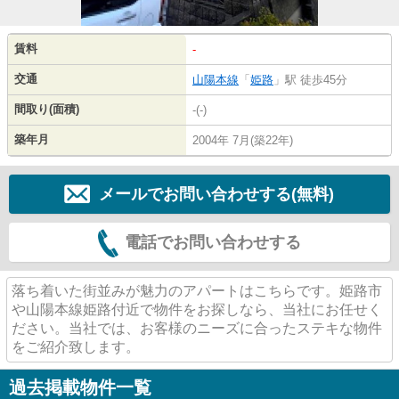
賃料
-
交通
山陽本線
「
姫路
」駅 徒歩45分
間取り(面積)
-(-)
築年月
2004年 7月(築22年)
メールでお問い合わせする(無料)
電話でお問い合わせする
落ち着いた街並みが魅力のアパートはこちらです。姫路市
や山陽本線姫路付近で物件をお探しなら、当社にお任せく
ださい。当社では、お客様のニーズに合ったステキな物件
をご紹介致します。
過去掲載物件一覧