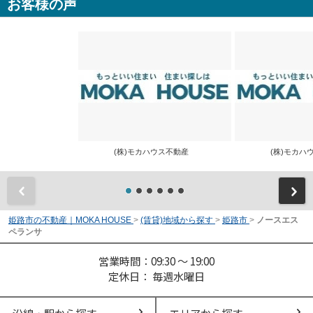
お客様の声
(株)モカハウス不動産
(株)モカ
前
姫路市の不動産｜MOKA HOUSE
>
(賃貸)地域から探す
>
姫路市
>
ノースエス
ペランサ
営業時間：09:30 ～ 19:00
定休日： 毎週水曜日