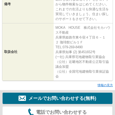
備考
から物件検索をはじめてください。
これまでの生活よりも快適な生活を
実現していきましょう。住まい探し
のサポートをさせて下さい。
MOKA HOUSE 株式会社モカハウ
ス不動産
兵庫県姫路市東今宿４丁目６－１
２ 珈琲館ビル１Ｆ
TEL:079-269-8490
取扱会社
兵庫県知事 (2) 第451652号
(一社) 兵庫県宅地建物取引業協会
（公社）近畿地区不動産公正取引協
議会加盟
（公社）全国宅地建物取引業保証協
会
情報の見方
メールでお問い合わせする(無料)
電話でお問い合わせする