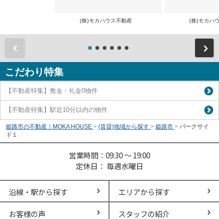
(株)モカハウス不動産
(株)モカ
前
こだわり特集
【不動産特集】敷金・礼金0物件
【不動産特集】駅近10分以内の物件
姫路市の不動産｜MOKA HOUSE
>
(賃貸)地域から探す
>
姫路市
>
パークサイ
ド１
営業時間：09:30 ～ 19:00
定休日： 毎週水曜日
沿線・駅から探す
エリアから探す
お客様の声
スタッフの紹介