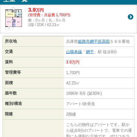
3.9
万
円
(管理費・共益費 1,700円)
敷：0ヶ月｜礼：0ヶ月
1階 / 2DK / 42.23㎡
所在地
兵庫県
姫路市
網干区高田
５６６番地
交通
山陽本線
「
網干
」駅 徒歩8分
賃料
3.9万円
管理費等
1,700円
面積
42.23㎡
築年数
1996年 8月 (築30年)
種別/構造
アパート/鉄骨造
階建
2階建
こちらの物件はアパートです。駅か
ら徒歩8分のアパートで、電車での通
勤にも便利な立地です。ぜひコチラ