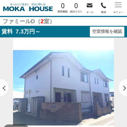
0
0
ファミールD（
2
室）
賃料
7.3
万円～
空室情報を確認