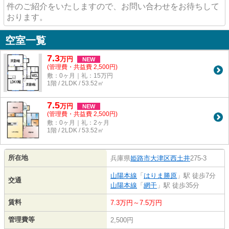
件のご紹介をいたしますので、お問い合わせをお待ちして
おります。
空室一覧
7.3
万
円
NEW
(管理費・共益費 2,500円)
敷：0ヶ月｜礼：15万円
1階 / 2LDK / 53.52㎡
7.5
万
円
NEW
(管理費・共益費 2,500円)
敷：0ヶ月｜礼：2ヶ月
1階 / 2LDK / 53.52㎡
所在地
兵庫県
姫路市
大津区西土井
275-3
山陽本線
「
はりま勝原
」駅 徒歩7分
交通
山陽本線
「
網干
」駅 徒歩35分
賃料
7.3万円～7.5万円
管理費等
2,500円