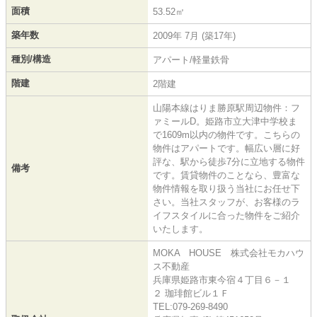
面積
53.52㎡
築年数
2009年 7月 (築17年)
種別/構造
アパート/軽量鉄骨
階建
2階建
山陽本線はりま勝原駅周辺物件：フ
ァミールD。姫路市立大津中学校ま
で1609m以内の物件です。こちらの
物件はアパートです。幅広い層に好
評な、駅から徒歩7分に立地する物件
備考
です。賃貸物件のことなら、豊富な
物件情報を取り扱う当社にお任せ下
さい。当社スタッフが、お客様のラ
イフスタイルに合った物件をご紹介
いたします。
MOKA HOUSE 株式会社モカハウ
ス不動産
兵庫県姫路市東今宿４丁目６－１
２ 珈琲館ビル１Ｆ
TEL:079-269-8490