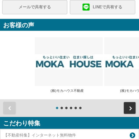
メールで共有する
LINEで共有する
お客様の声
(株)モカハウス不動産
(株)モカ
前
こだわり特集
【不動産特集】インターネット無料物件