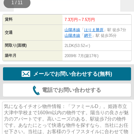
1 / 11
賃料
7.3万円～7.5万円
山陽本線
「
はりま勝原
」駅 徒歩7分
交通
山陽本線
「
網干
」駅 徒歩35分
間取り(面積)
2LDK(53.52㎡)
築年月
2009年 7月(築17年)
メールでお問い合わせする(無料)
電話でお問い合わせする
気になるイチオシ物件情報：「ファミールD」。姫路市立
大津中学校まで1609m以内の物件です。陽当りの良さが魅
力のアパートです。高いニーズのある、駅徒歩7分の物件
です。あなたにとって快適な物件を探すなら、当社にお任
せ下さい。当社は、お客様のライフスタイルに合わせて物