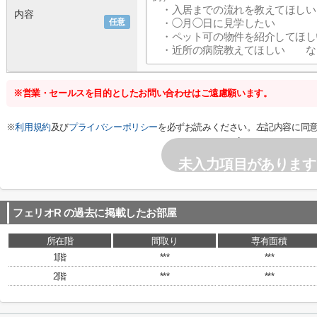
内容
任意
※営業・セールスを目的としたお問い合わせはご遠慮願います。
※
利用規約
及び
プライバシーポリシー
を必ずお読みください。左記内容に同
い。
未入力項目があります
フェリオR
の過去に掲載したお部屋
所在階
間取り
専有面積
1階
***
***
2階
***
***