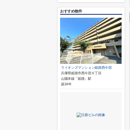
おすすめ物件
ライオンズマンション姫路西今宿
兵庫県姫路市西今宿６丁目
山陽本線「姫路」駅
築34年