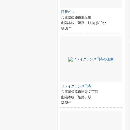
日新ビル
兵庫県姫路市船丘町
山陽本線「姫路」駅 徒歩19分
築58年
フレイグランス田寺
兵庫県姫路市田寺７丁目
山陽本線「姫路」駅
築28年