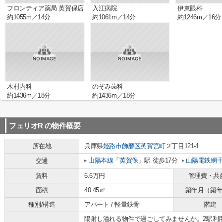
フロンティア薬局 英賀保店
入江病院
伊東眼科
約1055m／14分
約1061m／14分
約1246m／16分
木村内科
のぞみ歯科
約1436m／18分
約1436m／18分
フェリオR
の物件概要
所在地
兵庫県
姫路市
飾磨区英賀宮町
２丁目121-1
山陽本線
「
英賀保
」駅 徒歩17分
山陽電鉄網
交通
賃料
6.6万円
管理費・共
面積
40.45㎡
築年月（築
種別/構造
アパート / 軽量鉄骨
階建
陽射し溢れる物件で過ごしてみませんか。2駅利