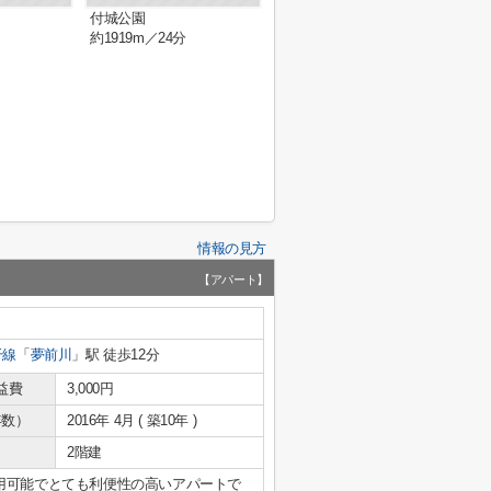
付城公園
約1919m／24分
情報の見方
【アパート】
干線
「
夢前川
」駅 徒歩12分
益費
3,000円
年数）
2016年 4月 ( 築10年 )
2階建
用可能でとても利便性の高いアパートで