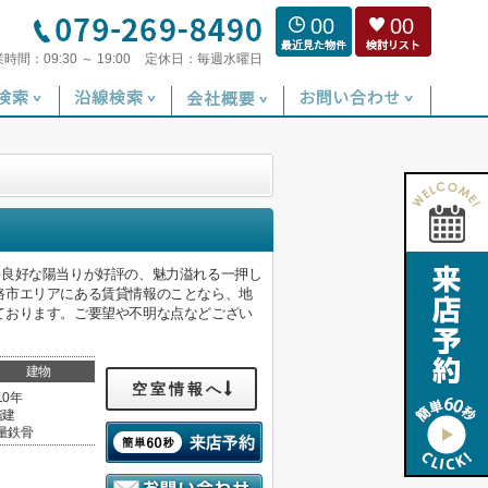
00
00
業時間：
09:30 ～ 19:00
定休日：
毎週水曜日
。良好な陽当りが好評の、魅力溢れる一押し
路市エリアにある賃貸情報のことなら、地
ております。ご要望や不明な点などござい
建物
空室情報へ
10年
階建
量鉄骨