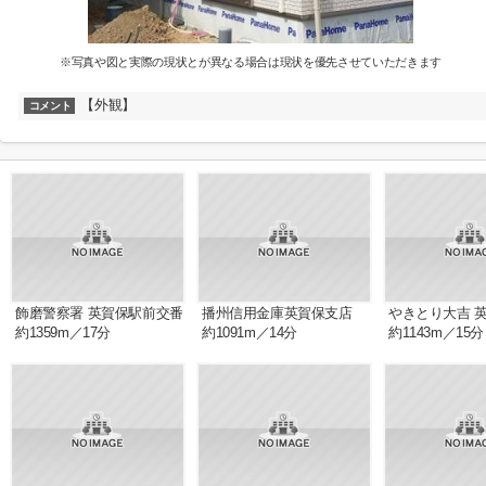
※写真や図と実際の現状とが異なる場合は現状を優先させていただきます
【外観】
コメント
飾磨警察署 英賀保駅前交番
播州信用金庫英賀保支店
やきとり大吉 
約1359m／17分
約1091m／14分
約1143m／15分