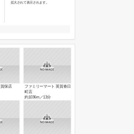
拡大されて表示されます。
英賀保店
ファミリーマート 英賀春日
町店
約1036m／13分