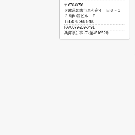
〒670-0056
兵庫県姫路市東今宿４丁目６－１
２ 珈琲館ビル１Ｆ
TEL/079-269-8490
FAX/079-269-8491
兵庫県知事 (2) 第451652号