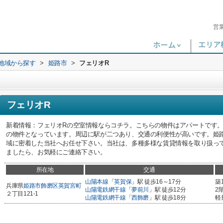
営
)地域から探す
>
姫路市
>
フェリオR
フェリオR
新着情報：フェリオRの空室情報ならコチラ。こちらの物件はアパートです
の物件となっています。周辺に駅が二つあり、交通の利便性が高いです。姫
域に密着した当社へお任せ下さい。当社は、多種多様な賃貸情報を取り扱っ
ましたら、お気軽にご連絡下さい。
所在地
交通
山陽本線
「
英賀保
」駅 徒歩16～17分
築
兵庫県
姫路市
飾磨区英賀宮町
山陽電鉄網干線
「
夢前川
」駅 徒歩12分
2
２丁目121-1
山陽電鉄網干線
「
西飾磨
」駅 徒歩18分
軽