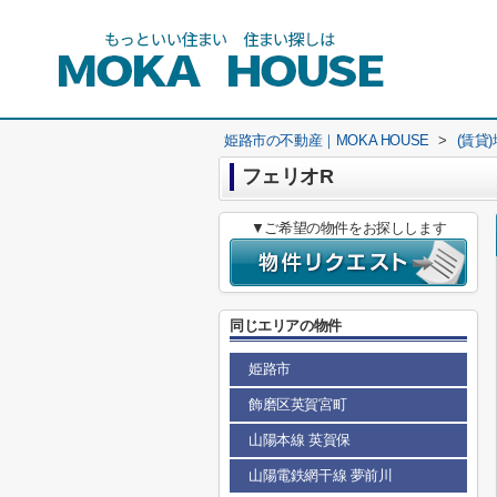
姫路市の不動産｜MOKA HOUSE
>
(賃貸
フェリオR
▼ご希望の物件をお探しします
同じエリアの物件
姫路市
飾磨区英賀宮町
山陽本線 英賀保
山陽電鉄網干線 夢前川