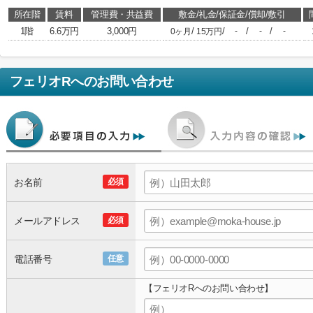
所在階
賃料
管理費・共益費
敷金/礼金/保証金/償却/敷引
1階
6.6万円
3,000円
/
/
/
/
0ヶ月
15万円
-
-
-
フェリオR
へのお問い合わせ
お名前
必須
メールアドレス
必須
電話番号
任意
【フェリオRへのお問い合わせ】