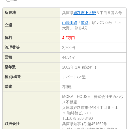
所在地
兵庫県
姫路市
上大野
６丁目５番８号
山陽本線
「
姫路
」駅 バス25分 「上
交通
大野」 停歩4分
賃料
4.2万円
管理費等
2,200円
面積
44.34㎡
築年数
2002年 2月 (築24年)
種別/構造
アパート/木造
階建
2階建
MOKA HOUSE 株式会社モカハウ
ス不動産
兵庫県姫路市東今宿４丁目６－１
２ 珈琲館ビル１Ｆ
TEL:079-269-8490
取扱会社
兵庫県知事 (2) 第451652号