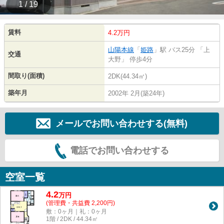
1 / 19
賃料
4.2万円
山陽本線
「
姫路
」駅 バス25分 「上
交通
大野」 停歩4分
間取り(面積)
2DK(44.34㎡)
築年月
2002年 2月(築24年)
メールでお問い合わせする(無料)
電話でお問い合わせする
空室一覧
4.2
万
円
(管理費・共益費 2,200円)
敷：0ヶ月｜礼：0ヶ月
1階 / 2DK / 44.34㎡