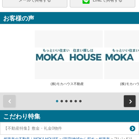
メールで共有する
LINEで共有する
お客様の声
(株)モカハウス不動産
(株)モカ
前
こだわり特集
【不動産特集】敷金・礼金0物件
姫路市の不動産｜MOKA HOUSE
>
(賃貸)地域から探す
>
姫路市
>
フレンドリ