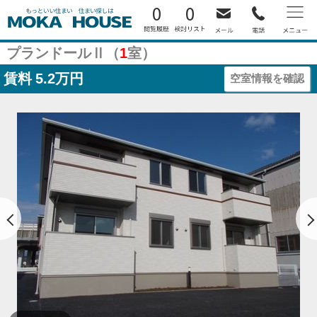
0
0
プランドールⅡ（
1
室）
賃料
5.2万円
空室情報を確認