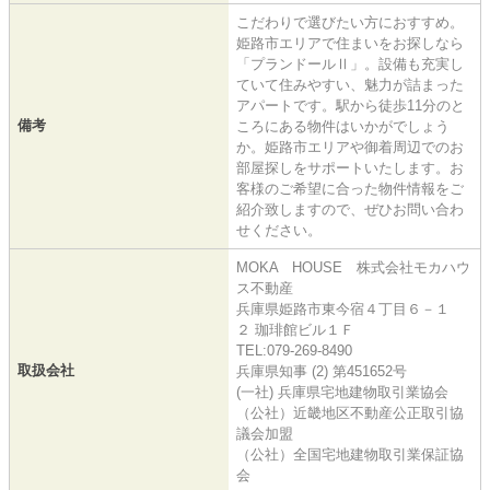
こだわりで選びたい方におすすめ。
姫路市エリアで住まいをお探しなら
「プランドールⅡ」。設備も充実し
ていて住みやすい、魅力が詰まった
アパートです。駅から徒歩11分のと
備考
ころにある物件はいかがでしょう
か。姫路市エリアや御着周辺でのお
部屋探しをサポートいたします。お
客様のご希望に合った物件情報をご
紹介致しますので、ぜひお問い合わ
せください。
MOKA HOUSE 株式会社モカハウ
ス不動産
兵庫県姫路市東今宿４丁目６－１
２ 珈琲館ビル１Ｆ
TEL:079-269-8490
取扱会社
兵庫県知事 (2) 第451652号
(一社) 兵庫県宅地建物取引業協会
（公社）近畿地区不動産公正取引協
議会加盟
（公社）全国宅地建物取引業保証協
会