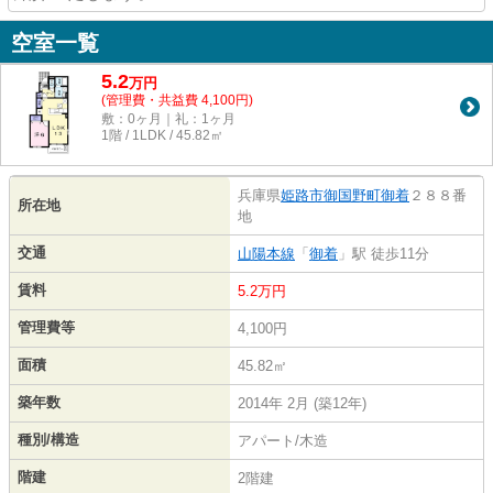
空室一覧
5.2
万
円
(管理費・共益費 4,100円)
敷：0ヶ月｜礼：1ヶ月
1階 / 1LDK / 45.82㎡
兵庫県
姫路市
御国野町御着
２８８番
所在地
地
交通
山陽本線
「
御着
」駅 徒歩11分
賃料
5.2万円
管理費等
4,100円
面積
45.82㎡
築年数
2014年 2月 (築12年)
種別/構造
アパート/木造
階建
2階建