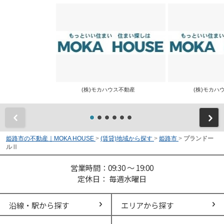
(株)モカハウス不動産
(株)モカ
前
姫路市の不動産｜MOKA HOUSE
>
(賃貸)地域から探す
>
姫路市
>
プランドー
ルⅡ
営業時間：09:30 ～ 19:00
定休日： 毎週水曜日
沿線・駅から探す
エリアから探す