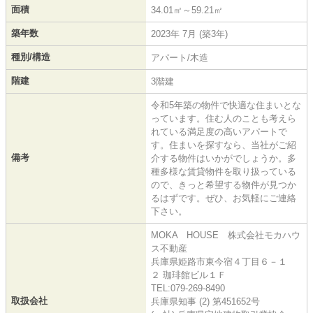
面積
34.01㎡～59.21㎡
築年数
2023年 7月 (築3年)
種別/構造
アパート/木造
階建
3階建
令和5年築の物件で快適な住まいとな
っています。住む人のことも考えら
れている満足度の高いアパートで
す。住まいを探すなら、当社がご紹
備考
介する物件はいかがでしょうか。多
種多様な賃貸物件を取り扱っている
ので、きっと希望する物件が見つか
るはずです。ぜひ、お気軽にご連絡
下さい。
MOKA HOUSE 株式会社モカハウ
ス不動産
兵庫県姫路市東今宿４丁目６－１
２ 珈琲館ビル１Ｆ
TEL:079-269-8490
取扱会社
兵庫県知事 (2) 第451652号