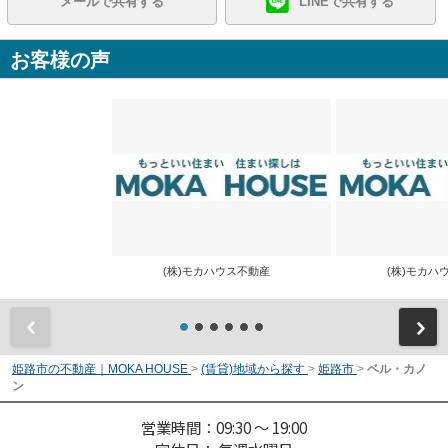
メールで共有する
LINEで共有する
お客様の声
(株)モカハウス不動産
(株)モカ
前
姫路市の不動産｜MOKA HOUSE
>
(賃貸)地域から探す
>
姫路市
>
ベル・カノ
ン
営業時間：09:30 ～ 19:00