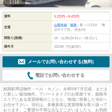
1 / 19
賃料
5.2万円～6.4万円
山陽本線
「
姫路
」駅 バス21分 「御
交通
立中５丁目」 停歩2分
間取り(面積)
1K～1LDK(34.01㎡～59.21㎡)
築年月
2023年 7月(築3年)
メールでお問い合わせする(無料)
電話でお問い合わせする
姫路駅周辺物件：ベル・カノン。令和5年7月完成、まだま
だ新しい築浅物件。アパートタイプのお部屋です。姫路市
エリアにある賃貸情報のことなら、地域に密着した当社へ
お任せ下さい。当社は、多種多様な賃貸情報を取り扱って
おります。ご要望や不明な点などございましたら、お気軽