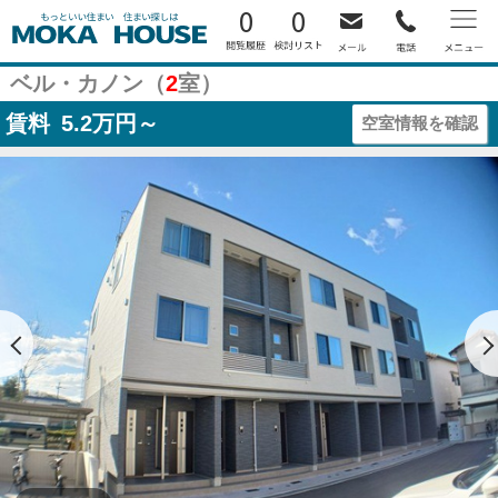
0
0
ベル・カノン（
2
室）
賃料
5.2
万円～
空室情報を確認