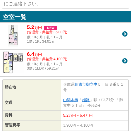
にご連絡下さい。
空室一覧
5.2
万
円
NEW
(管理費・共益費 3,900円)
敷：0ヶ月｜礼：1ヶ月
1階 / 1K / 34.01㎡
6.4
万
円
(管理費・共益費 4,100円)
敷：0ヶ月｜礼：1ヶ月
3階 / 1LDK / 59.21㎡
兵庫県
姫路市
御立中
５丁目３番５１
所在地
号
山陽本線
「
姫路
」駅 バス21分 「御
交通
立中５丁目」 停歩2分
賃料
5.2万円～6.4万円
管理費等
3,900円～4,100円