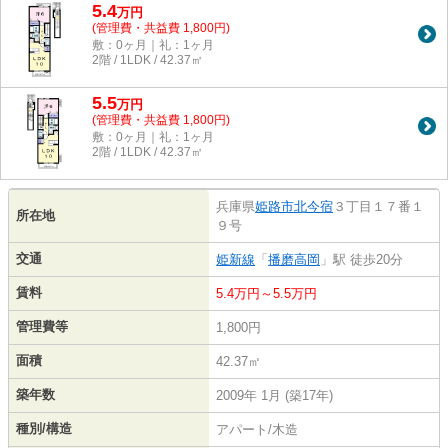
5.4
万
円
(管理費・共益費 1,800円)
敷：0ヶ月｜礼：1ヶ月
2階 / 1LDK / 42.37㎡
5.5
万
円
(管理費・共益費 1,800円)
敷：0ヶ月｜礼：1ヶ月
2階 / 1LDK / 42.37㎡
兵庫県
姫路市
北今宿
３丁目１７番１
所在地
９号
交通
姫新線
「
播磨高岡
」駅 徒歩20分
賃料
5.4万円～5.5万円
管理費等
1,800円
面積
42.37㎡
築年数
2009年 1月 (築17年)
種別/構造
アパート/木造