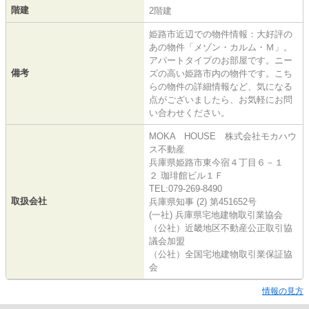
階建
2階建
姫路市近辺での物件情報：大好評の
あの物件「メゾン・カルム・Ｍ」。
アパートタイプのお部屋です。ニー
備考
ズの高い姫路市内の物件です。こち
らの物件の詳細情報など、気になる
点がございましたら、お気軽にお問
い合わせください。
MOKA HOUSE 株式会社モカハウ
ス不動産
兵庫県姫路市東今宿４丁目６－１
２ 珈琲館ビル１Ｆ
TEL:079-269-8490
取扱会社
兵庫県知事 (2) 第451652号
(一社) 兵庫県宅地建物取引業協会
（公社）近畿地区不動産公正取引協
議会加盟
（公社）全国宅地建物取引業保証協
会
情報の見方