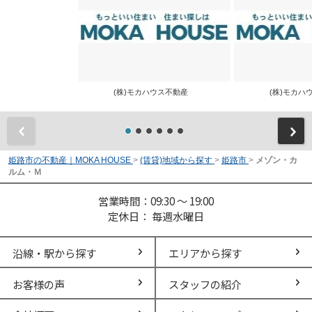
(株)モカハウス不動産
(株)モカ
前
姫路市の不動産｜MOKA HOUSE
>
(賃貸)地域から探す
>
姫路市
>
メゾン・カ
ルム・Ｍ
営業時間：09:30 ～ 19:00
定休日： 毎週水曜日
沿線・駅から探す
エリアから探す
お客様の声
スタッフの紹介