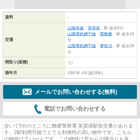
賃料
-
山陽本線
「
英賀保
」駅 徒歩5分
山陽電鉄網干線
「
西飾磨
」駅 徒歩19
交通
分
山陽電鉄網干線
「
夢前川
」駅 徒歩28
分
間取り(面積)
-(-)
築年月
1997年 4月(築29年)
メールでお問い合わせする(無料)
電話でお問い合わせする
歩いて5分のところに飾磨警察署 英賀保駅前交番がありま
す。2駅利用可能でとても利便性の高い物件です。こちら
の物件はアパートです。この物件は窓からの陽当りも良