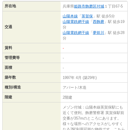
所在地
兵庫県
姫路市
飾磨区付城
１丁目67-5
山陽本線
「
英賀保
」駅 徒歩5分
山陽電鉄網干線
「
西飾磨
」駅 徒歩19
交通
分
山陽電鉄網干線
「
夢前川
」駅 徒歩28
分
賃料
-
管理費等
-
面積
-
築年数
1997年 4月 (築29年)
種別/構造
アパート/木造
階建
2階建
メゾン付城：山陽本線英賀保駅にも
近くて便利。飾磨警察署 英賀保駅前
交番が357mのところにあります。
様々な場所へのアクセスがしやすく
なる2駅利用可能な物件です。こちら