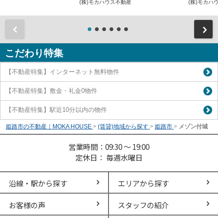
(株)モカハウス不動産
(株)モカ
前
こだわり特集
【不動産特集】インターネット無料物件
【不動産特集】敷金・礼金0物件
【不動産特集】駅近10分以内の物件
姫路市の不動産｜MOKA HOUSE
>
(賃貸)地域から探す
>
姫路市
>
メゾン付城
営業時間：09:30 ～ 19:00
定休日： 毎週水曜日
沿線・駅から探す
エリアから探す
お客様の声
スタッフの紹介