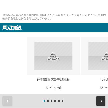
※地図上に表示される物件の位置は付近住所に所在することを表すものであり、実際の
物件所在地とは異なる場合がございます。
周辺施設
飾磨警察署 英賀保駅前交番
のぞ
約357m／5分
約400
前