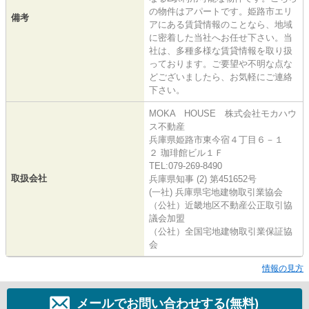
の物件はアパートです。姫路市エリ
備考
アにある賃貸情報のことなら、地域
に密着した当社へお任せ下さい。当
社は、多種多様な賃貸情報を取り扱
っております。ご要望や不明な点な
どございましたら、お気軽にご連絡
下さい。
MOKA HOUSE 株式会社モカハウ
ス不動産
兵庫県姫路市東今宿４丁目６－１
２ 珈琲館ビル１Ｆ
TEL:079-269-8490
取扱会社
兵庫県知事 (2) 第451652号
(一社) 兵庫県宅地建物取引業協会
（公社）近畿地区不動産公正取引協
議会加盟
（公社）全国宅地建物取引業保証協
会
情報の見方
メールでお問い合わせする(無料)