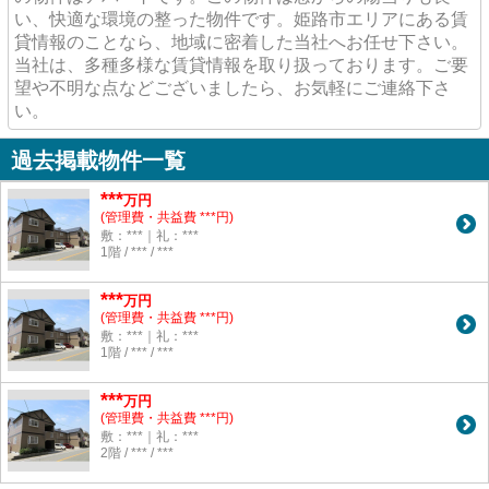
い、快適な環境の整った物件です。姫路市エリアにある賃
貸情報のことなら、地域に密着した当社へお任せ下さい。
当社は、多種多様な賃貸情報を取り扱っております。ご要
望や不明な点などございましたら、お気軽にご連絡下さ
い。
過去掲載物件一覧
***
万円
(管理費・共益費 ***円)
敷：***｜礼：***
1階 / *** / ***
***
万円
(管理費・共益費 ***円)
敷：***｜礼：***
1階 / *** / ***
***
万円
(管理費・共益費 ***円)
敷：***｜礼：***
2階 / *** / ***