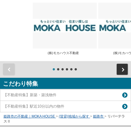
(株)モカハウス不動産
(株)モカ
前
こだわり特集
【不動産特集】新築・築浅物件
【不動産特集】駅近10分以内の物件
姫路市の不動産｜MOKA HOUSE
>
(賃貸)地域から探す
>
姫路市
>
リバーテラ
スⅡ