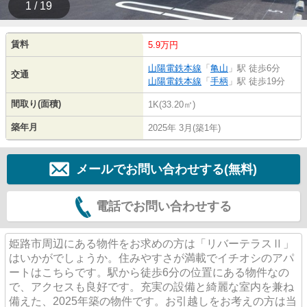
1 / 19
賃料
5.9万円
山陽電鉄本線
「
亀山
」駅 徒歩6分
交通
山陽電鉄本線
「
手柄
」駅 徒歩19分
間取り(面積)
1K(33.20㎡)
築年月
2025年 3月(築1年)
メールでお問い合わせする(無料)
電話でお問い合わせする
姫路市周辺にある物件をお求めの方は「リバーテラスⅡ」
はいかがでしょうか。住みやすさが満載でイチオシのアパ
ートはこちらです。駅から徒歩6分の位置にある物件なの
で、アクセスも良好です。充実の設備と綺麗な室内を兼ね
備えた、2025年築の物件です。お引越しをお考えの方は当