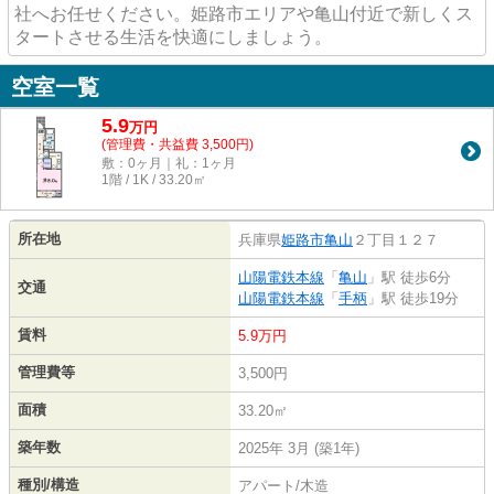
社へお任せください。姫路市エリアや亀山付近で新しくス
タートさせる生活を快適にしましょう。
空室一覧
5.9
万
円
(管理費・共益費 3,500円)
敷：0ヶ月｜礼：1ヶ月
1階 / 1K / 33.20㎡
所在地
兵庫県
姫路市
亀山
２丁目１２７
山陽電鉄本線
「
亀山
」駅 徒歩6分
交通
山陽電鉄本線
「
手柄
」駅 徒歩19分
賃料
5.9万円
管理費等
3,500円
面積
33.20㎡
築年数
2025年 3月 (築1年)
種別/構造
アパート/木造