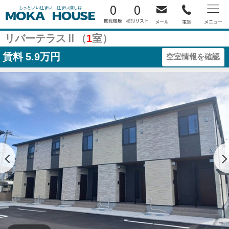
0
0
リバーテラスⅡ（
1
室）
賃料
5.9万円
空室情報を確認