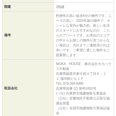
階建
2階建
利便性の高い徒歩6分の物件です。ニ
ーズの高い、2025年築の物件で、オ
シャレな室内が魅力的。新しい生活
のスタートにおすすめなのが、こち
備考
らのアパートです。お求めのエリア
の中からお探しの物件が見つからな
い場合は、当社までご連絡頂ければ
幸いです。ご希望に適した物件をご
提案致します。
MOKA HOUSE 株式会社モカハウ
ス不動産
兵庫県姫路市東今宿４丁目６－１
２ 珈琲館ビル１Ｆ
TEL:079-269-8490
取扱会社
兵庫県知事 (2) 第451652号
(一社) 兵庫県宅地建物取引業協会
（公社）近畿地区不動産公正取引協
議会加盟
（公社）全国宅地建物取引業保証協
会