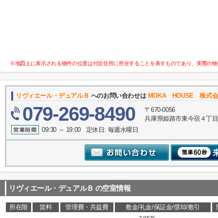
※地図上に表示される物件の位置は付近住所に所在することを表すものであり、実際の物
リヴィエール・デュアルＢ
へのお問い合わせは
MOKA HOUSE 株
079-269-8490
〒670-0056
兵庫県姫路市東今宿４丁目
09:30 ～ 19:00 定休日: 毎週水曜日
リヴィエール・デュアルＢ
の空室情報
所在階
賃料
管理費・共益費
敷金/礼金/保証金/償却/敷引