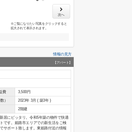
次へ
※ご覧になりたい写真をクリックすると
拡大されて表示されます。
情報の見方
【アパート】
益費
3,500円
年数）
2023年 3月 ( 築3年 )
2階建
新居にピッタリ。令和5年築の物件で快適
トです。姫路市エリアでの新生活をご検
でサポート致します。東姫路付近の情報