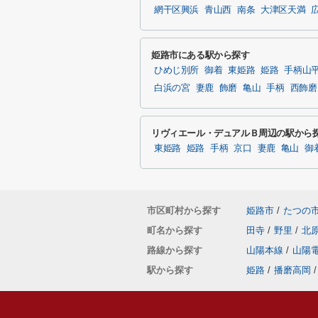
網干区興浜
青山西
南条
大津区天満
姫路市にある駅から探す
ひめじ別所
御着
東姫路
姫路
手柄山
白浜の宮
妻鹿
飾磨
亀山
手柄
西飾磨
リヴィエール・デュアルＢ周辺の駅から
東姫路
姫路
手柄
京口
妻鹿
亀山
御
市区町村から探す
姫路市
/
たつの
町名から探す
田寺
/
野里
/
北
路線から探す
山陽本線
/
山陽
駅から探す
姫路
/
播磨高岡
/