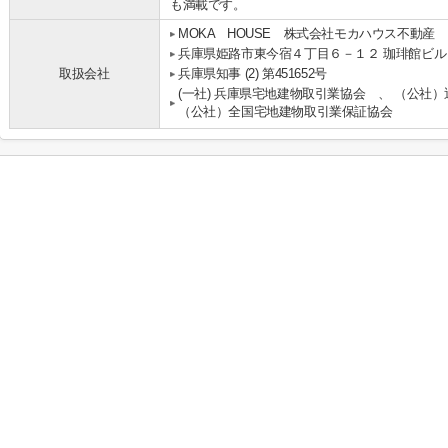
も満載です。
MOKA HOUSE 株式会社モカハウス不動産
兵庫県姫路市東今宿４丁目６－１２ 珈琲館ビル
取扱会社
兵庫県知事 (2) 第451652号
(一社) 兵庫県宅地建物取引業協会 、 （公社
（公社）全国宅地建物取引業保証協会