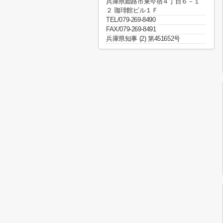
兵庫県姫路市東今宿４丁目６－１
２ 珈琲館ビル１Ｆ
TEL/079-269-8490
FAX/079-269-8491
兵庫県知事 (2) 第451652号