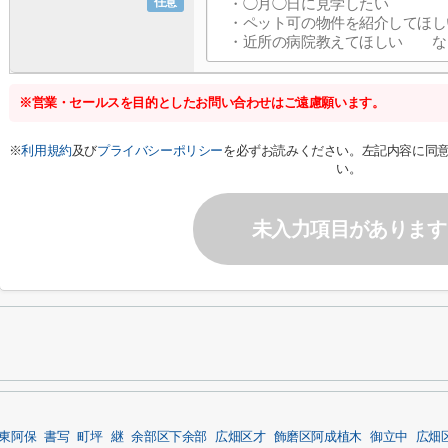
任意
※営業・セールスを目的としたお問い合わせはご遠慮願います。
※
利用規約
及び
プライバシーポリシー
を必ずお読みください。左記内容に同
い。
未入力項目があります
東阿保
書写
町坪
継
余部区下余部
広畑区才
飾磨区阿成植木
御立中
広畑