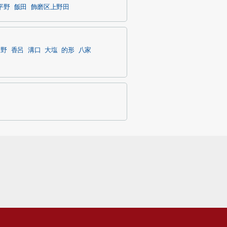
平野
飯田
飾磨区上野田
豊野
香呂
溝口
大塩
的形
八家