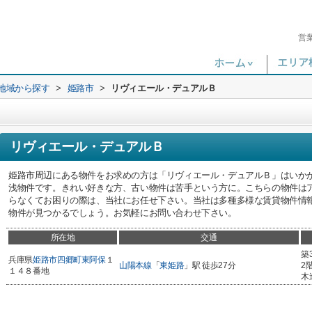
営
)地域から探す
>
姫路市
>
リヴィエール・デュアルＢ
リヴィエール・デュアルＢ
姫路市周辺にある物件をお求めの方は「リヴィエール・デュアルＢ」はいか
浅物件です。きれい好きな方、古い物件は苦手という方に。こちらの物件は
らなくてお困りの際は、当社にお任せ下さい。当社は多種多様な賃貸物件情
物件が見つかるでしょう。お気軽にお問い合わせ下さい。
所在地
交通
築
兵庫県
姫路市
四郷町東阿保
１
山陽本線
「
東姫路
」駅 徒歩27分
2
１４８番地
木