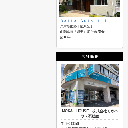
Ｂｅｌｌｅ Ｓｏｌｅｉｌ Ⅲ
兵庫県姫路市勝原区丁
山陽本線「網干」駅 徒歩25分
築16年
MOKA HOUSE 株式会社モカハ
ウス不動産
〒670-0056