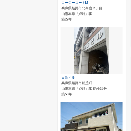
コージーコートM
兵庫県姫路市北今宿２丁目
山陽本線「姫路」駅
築29年
日新ビル
兵庫県姫路市船丘町
山陽本線「姫路」駅 徒歩19分
築58年