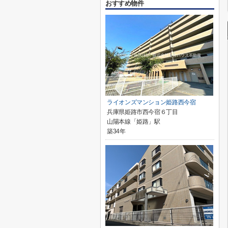
おすすめ物件
ライオンズマンション姫路西今宿
兵庫県姫路市西今宿６丁目
山陽本線「姫路」駅
築34年