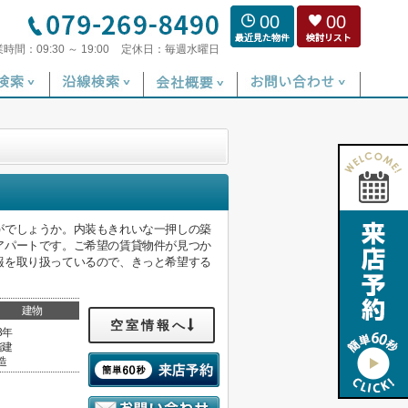
00
00
業時間：
09:30 ～ 19:00
定休日：
毎週水曜日
がでしょうか。内装もきれいな一押しの築
アパートです。ご希望の賃貸物件が見つか
報を取り扱っているので、きっと希望する
建物
空室情報へ
3年
階建
造