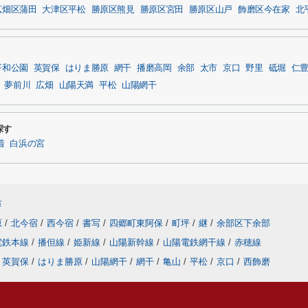
広畑区蒲田
大津区平松
勝原区熊見
勝原区宮田
勝原区山戸
飾磨区今在家
北
平和公園
英賀保
はりま勝原
網干
播磨高岡
余部
太市
京口
野里
砥堀
仁
夢前川
広畑
山陽天満
平松
山陽網干
探す
着
白浜の宮
市
原
/
北今宿
/
西今宿
/
書写
/
四郷町東阿保
/
町坪
/
継
/
余部区下余部
電鉄本線
/
播但線
/
姫新線
/
山陽新幹線
/
山陽電鉄網干線
/
赤穂線
英賀保
/
はりま勝原
/
山陽網干
/
網干
/
亀山
/
平松
/
京口
/
西飾磨