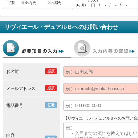
7.85万
2階
6.85万円
3,500円
/
/
/
/
0ヶ月
円
-
-
-
リヴィエール・デュアルＢ
へのお問い合わせ
お名前
必須
メールアドレス
必須
電話番号
任意
【リヴィエール・デュアルＢへのお問い合
内容