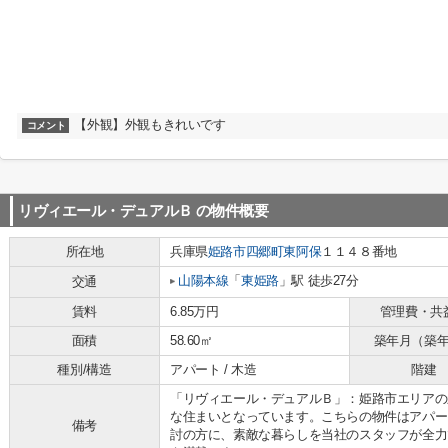
【外観】外観もきれいです
コメント
リヴィエール・デュアルＢ
の物件概要
所在地
兵庫県
姫路市
四郷町東阿保
１１４８番地
山陽本線
「
東姫路
」駅 徒歩27分
交通
賃料
6.85万円
管理費・共
面積
58.60㎡
築年月（築
種別/構造
アパート / 木造
階建
「リヴィエール・デュアルＢ」：姫路市エリアの
な住まいとなっています。こちらの物件はアパー
備考
討の方に、素敵な暮らしを当社のスタッフが全力