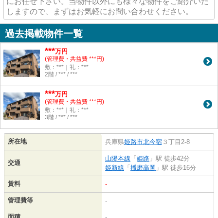
にお任せ下さい。当物件以外にも様々な物件をご紹介いた
しますので、まずはお気軽にお問い合わせください。
過去掲載物件一覧
***
万円
(管理費・共益費 ***円)
敷：***｜礼：***
2階 / *** / ***
***
万円
(管理費・共益費 ***円)
敷：***｜礼：***
3階 / *** / ***
所在地
兵庫県
姫路市
北今宿
３丁目2-8
山陽本線
「
姫路
」駅 徒歩42分
交通
姫新線
「
播磨高岡
」駅 徒歩16分
賃料
-
管理費等
-
面積
-