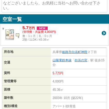
などございましたら、お気軽に当社へお問い合わせ下さ
い。
空室一覧
5.7
万
円
NEW
(管理費・共益費 4,000円)
敷：1ヶ月｜礼：0ヶ月
2階 / 1LDK / 45.36㎡
所在地
兵庫県
姫路市
白浜町神田
２丁目
山陽電鉄本線
「
白浜の宮
」駅 徒歩15
交通
分
賃料
5.7万円
管理費等
4,000円
面積
45.36㎡
築年数
2003年 10月 (築22年)
種別/構造
アパート/鉄骨造