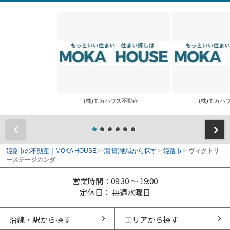
(株)モカハウス不動産
(株)モカ
前
姫路市の不動産｜MOKA HOUSE
>
(賃貸)地域から探す
>
姫路市
>
ヴィクトリ
ーステージカンダ
営業時間：09:30 ～ 19:00
定休日： 毎週水曜日
沿線・駅から探す
エリアから探す