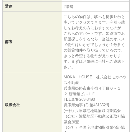
階建
2階建
こちらの物件は、駅へも徒歩15分と
歩いてアクセスできます。今引っ越
しをお考えの方におすすめなのが、
こちらのアパートです。姫路市でお
部屋探しをするなら、当社のオスス
備考
メ物件はいかがでしょうか？数多く
の賃貸物件を取り扱っているので、
きっと希望する物件が見つかりま
す。まずはお気軽に当社へご連絡下
さい。
MOKA HOUSE 株式会社モカハウ
ス不動産
兵庫県姫路市東今宿４丁目６－１
２ 珈琲館ビル１Ｆ
TEL:079-269-8490
取扱会社
兵庫県知事 (2) 第451652号
(一社) 兵庫県宅地建物取引業協会
（公社）近畿地区不動産公正取引協
議会加盟
（公社）全国宅地建物取引業保証協