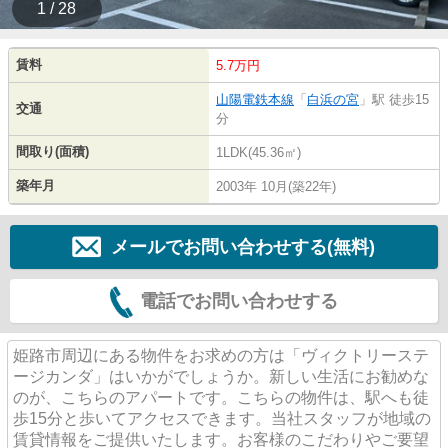
1 / 28
賃料
5.7万円
山陽電鉄本線
「
白浜の宮
」駅 徒歩15
交通
分
間取り(面積)
1LDK(45.36㎡)
築年月
2003年 10月(築22年)
メールでお問い合わせする(無料)
電話でお問い合わせする
姫路市周辺にある物件をお求めの方は「ヴィクトリーステ
ージカンダ」はいかがでしょうか。新しい生活にお勧めな
のが、こちらのアパートです。こちらの物件は、駅へも徒
歩15分と歩いてアクセスできます。当社スタッフが地域の
賃貸情報をご提供いたします。お客様のこだわりやご要望