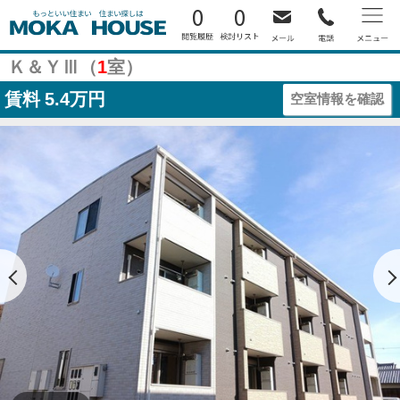
0
0
Ｋ＆ＹⅢ（
1
室）
賃料
5.4万円
空室情報を確認