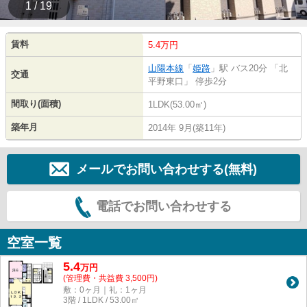
1 / 19
賃料
5.4万円
山陽本線
「
姫路
」駅 バス20分 「北
交通
平野東口」 停歩2分
間取り(面積)
1LDK(53.00㎡)
築年月
2014年 9月(築11年)
メールでお問い合わせする(無料)
電話でお問い合わせする
空室一覧
5.4
万
円
(管理費・共益費 3,500円)
敷：0ヶ月｜礼：1ヶ月
3階 / 1LDK / 53.00㎡