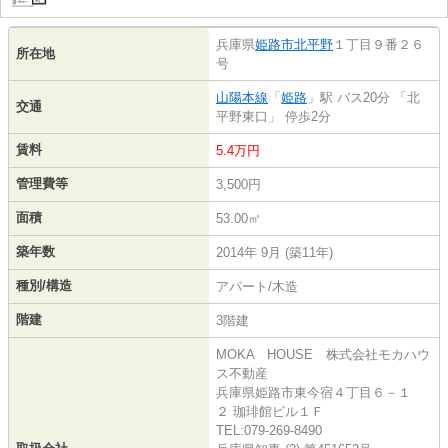
兵庫県
姫路市
北平野
１丁目９番２６
所在地
号
山陽本線
「
姫路
」駅 バス20分 「北
交通
平野東口」 停歩2分
賃料
5.4万円
管理費等
3,500円
面積
53.00㎡
築年数
2014年 9月 (築11年)
種別/構造
アパート/木造
階建
3階建
MOKA HOUSE 株式会社モカハウ
ス不動産
兵庫県姫路市東今宿４丁目６－１
２ 珈琲館ビル１Ｆ
TEL:079-269-8490