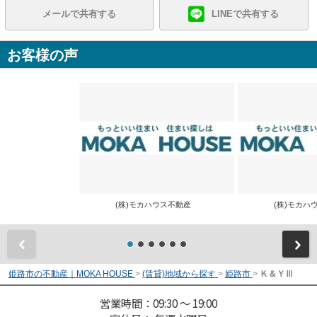
メールで共有する
LINEで共有する
お客様の声
(株)モカハウス不動産
(株)モカ
前
姫路市の不動産｜MOKA HOUSE
>
(賃貸)地域から探す
>
姫路市
>
Ｋ＆ＹⅢ
営業時間：09:30 ～ 19:00