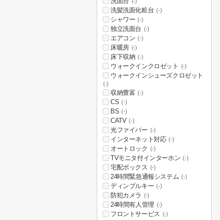
洗面台
(-)
洗髪洗面化粧台
(-)
シャワー
(-)
独立洗面台
(-)
エアコン
(-)
床暖房
(-)
床下収納
(-)
ウォークインクロゼット
(-)
ウォークインシューズクロゼット
(-)
収納豊富
(-)
CS
(-)
BS
(-)
CATV
(-)
光ファイバー
(-)
インターネット対応
(-)
オートロック
(-)
TVモニタ付インターホン
(-)
宅配ボックス
(-)
24時間緊急通報システム
(-)
ディンプルキー
(-)
防犯カメラ
(-)
24時間有人管理
(-)
フロントサービス
(-)