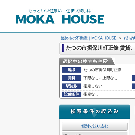
姫路市の不動産｜MOKA HOUSE
>
(賃貸
たつの市揖保川町正條 賃貸
地域
たつの市揖保川町正條
賃料
下限なし～上限なし
駅徒歩
指定しない
設備条件
指定なし
種別で絞り込む