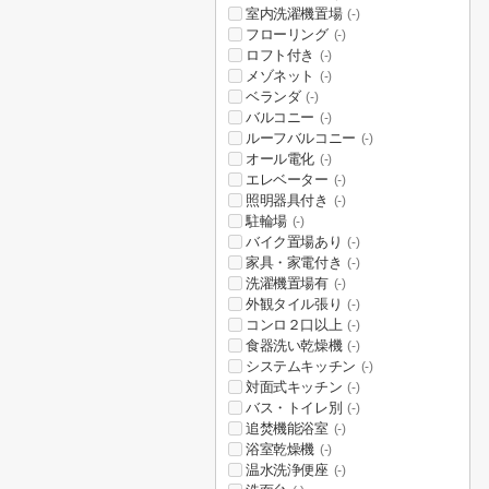
室内洗濯機置場
(-)
フローリング
(-)
ロフト付き
(-)
メゾネット
(-)
ベランダ
(-)
バルコニー
(-)
ルーフバルコニー
(-)
オール電化
(-)
エレベーター
(-)
照明器具付き
(-)
駐輪場
(-)
バイク置場あり
(-)
家具・家電付き
(-)
洗濯機置場有
(-)
外観タイル張り
(-)
コンロ２口以上
(-)
食器洗い乾燥機
(-)
システムキッチン
(-)
対面式キッチン
(-)
バス・トイレ別
(-)
追焚機能浴室
(-)
浴室乾燥機
(-)
温水洗浄便座
(-)