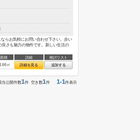
造
しならお気軽にお問い合わせ下さい。歩い
の良さも魅力の物件です。新しい生活の
面積
詳細
検討リスト
1.66㎡
詳細を見る
追加する
1
1
1-1
該当公開件数
件 空き数
件
件表示