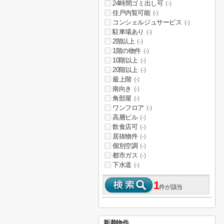
24時間ゴミ出し可
(-)
住戸内覧可能
(-)
コンシェルジュサービス
(-)
駐車場あり
(-)
2階以上
(-)
1階の物件
(-)
10階以上
(-)
20階以上
(-)
最上階
(-)
南向き
(-)
角部屋
(-)
ワンフロア
(-)
高層ビル
(-)
飲食店可
(-)
居抜物件
(-)
個別空調
(-)
都市ガス
(-)
下水道
(-)
1
件が該当
新着物件