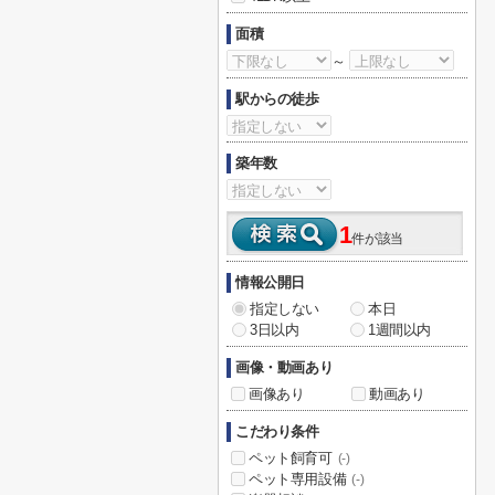
面積
～
駅からの徒歩
築年数
1
件が該当
情報公開日
指定しない
本日
3日以内
1週間以内
画像・動画あり
画像あり
動画あり
こだわり条件
ペット飼育可
(-)
ペット専用設備
(-)