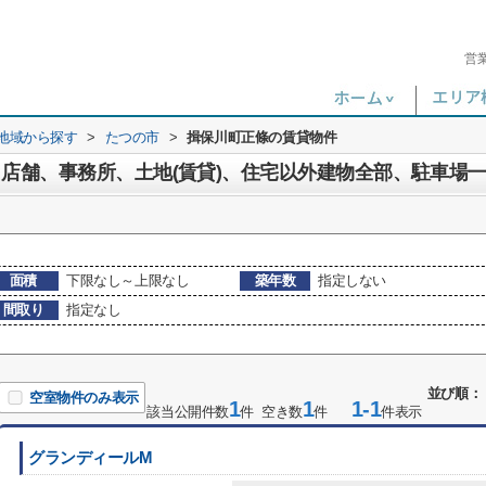
営
)地域から探す
>
たつの市
>
揖保川町正條の賃貸物件
、店舗、事務所、土地(賃貸)、住宅以外建物全部、駐車場
面積
下限なし～上限なし
築年数
指定しない
間取り
指定なし
並び順：
空室物件のみ表示
1
1
1-1
該当公開件数
件 空き数
件
件表示
グランディールM