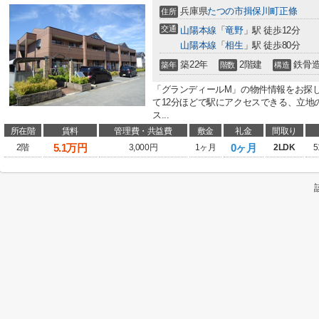
兵庫県
たつの市
揖保川町正條
住所
交通
山陽本線
「
竜野
」駅 徒歩12分
山陽本線
「
相生
」駅 徒歩80分
築22年
2階建
鉄骨
築年
階数
構造
「グランディールM」の物件情報をお探
て12分ほどで駅にアクセスできる、立地
ス...
所在階
賃料
管理費・共益費
敷金
礼金
間取り
5.1
万円
0ヶ月
2階
3,000円
1ヶ月
2LDK
5