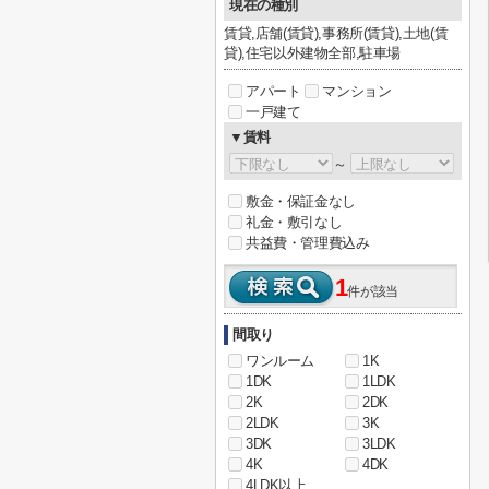
現在の種別
賃貸,店舗(賃貸),事務所(賃貸),土地(賃
貸),住宅以外建物全部,駐車場
アパート
マンション
一戸建て
▼賃料
～
敷金・保証金なし
礼金・敷引なし
共益費・管理費込み
1
件が該当
間取り
ワンルーム
1K
1DK
1LDK
2K
2DK
2LDK
3K
3DK
3LDK
4K
4DK
4LDK以上