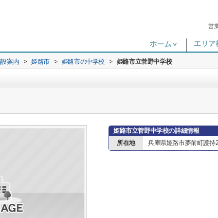
営
施設案内
>
姫路市
>
姫路市の中学校
>
姫路市立菅野中学校
姫路市立菅野中学校の詳細情報
所在地
兵庫県姫路市夢前町護持29