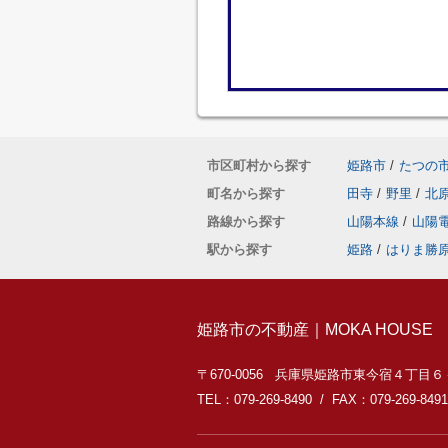
市区町村から探す
姫路市
/
たつの
町名から探す
田寺
/
野里
/
北
路線から探す
山陽本線
/
山陽
駅から探す
姫路
/
はりま勝
姫路市の不動産｜MOKA HOUSE
〒670-0056 兵庫県姫路市東今宿４丁目
TEL：079-269-8490 / FAX：079-269-8491