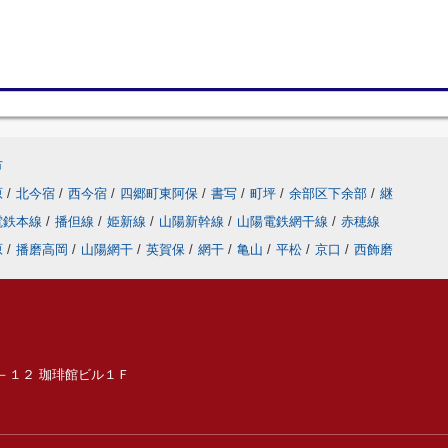
市
原
/
北今宿
/
西今宿
/
四郷町東阿保
/
書写
/
町坪
/
余部区下余部
/
継
電鉄本線
/
播但線
/
姫新線
/
山陽新幹線
/
山陽電鉄網干線
/
赤穂線
原
/
播磨高岡
/
山陽網干
/
英賀保
/
網干
/
亀山
/
平松
/
京口
/
西飾磨
６－１２ 珈琲館ビル１Ｆ