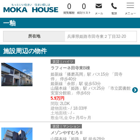
0
0
一釉
所在地
兵庫県姫路市田寺東２丁目32-20
施設周辺の物件
賃貸｜ハイツ
ラフィーネ田寺東B棟
姫新線「播磨高岡」駅 バス15分 「田寺
停」 停歩40分
姫新線「余部」駅 徒歩53分
山陽本線「姫路」駅 バス25分 「市立図書館
安室分館前」 停歩6分
5.9万円
間取:
2LDK
建物面積:
- / 18.03坪
土地面積:
- / -
敷金/礼金:
0ヶ月/0ヶ月
賃貸｜マンション
メゾンやすむろⅡ
山陽本線「姫路」駅 徒歩28分