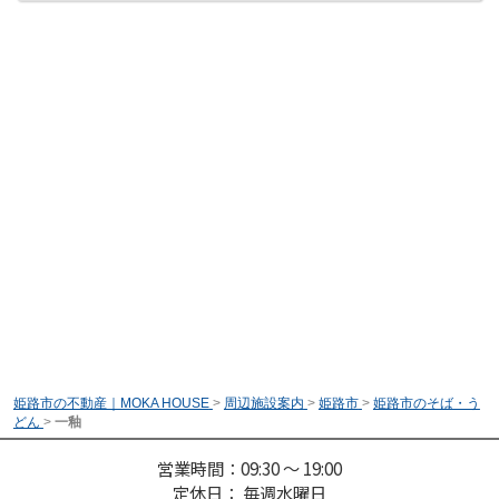
姫路市の不動産｜MOKA HOUSE
>
周辺施設案内
>
姫路市
>
姫路市のそば・う
どん
>
一釉
営業時間：09:30 ～ 19:00
定休日： 毎週水曜日