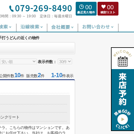
00
00
業時間：
09:30 ～ 19:00
定休日：
毎週水曜日
手打うどんの近くの物件
表示件数：
10
2
1-10
公開件数
件 販売数
件
件表示
コンクリート
チラ。こちらの物件はマンションです。あ
にお任せ下さい。当社は、お客様のラ...