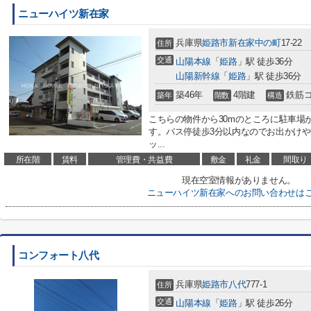
ニューハイツ新在家
兵庫県
姫路市
新在家中の町
17-22
住所
交通
山陽本線
「
姫路
」駅 徒歩36分
山陽新幹線
「
姫路
」駅 徒歩36分
築46年
4階建
鉄筋
築年
階数
構造
こちらの物件から30mのところに駐車場
す。バス停徒歩3分以内なのでお出かけ
ッ...
所在階
賃料
管理費・共益費
敷金
礼金
間取り
現在空室情報がありません。
ニューハイツ新在家へのお問い合わせは
コンフォート八代
兵庫県
姫路市
八代
777-1
住所
交通
山陽本線
「
姫路
」駅 徒歩26分