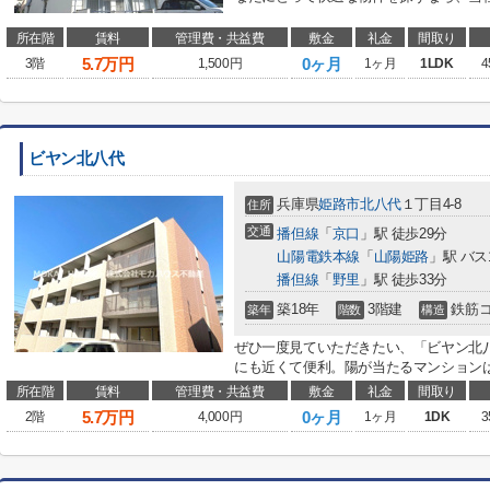
所在階
賃料
管理費・共益費
敷金
礼金
間取り
5.7
万円
0ヶ月
3階
1,500円
1ヶ月
1LDK
4
ビヤン北八代
兵庫県
姫路市
北八代
１丁目4-8
住所
交通
播但線
「
京口
」駅 徒歩29分
山陽電鉄本線
「
山陽姫路
」駅 バス
播但線
「
野里
」駅 徒歩33分
築18年
3階建
鉄筋
築年
階数
構造
ぜひ一度見ていただきたい、「ビヤン北
にも近くて便利。陽が当たるマンションは
所在階
賃料
管理費・共益費
敷金
礼金
間取り
5.7
万円
0ヶ月
2階
4,000円
1ヶ月
1DK
3