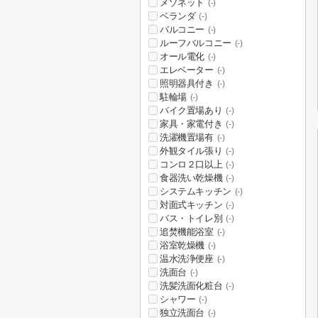
メゾネット
(-)
ベランダ
(-)
バルコニー
(-)
ルーフバルコニー
(-)
オール電化
(-)
エレベーター
(-)
照明器具付き
(-)
駐輪場
(-)
バイク置場あり
(-)
家具・家電付き
(-)
洗濯機置場有
(-)
外観タイル張り
(-)
コンロ２口以上
(-)
食器洗い乾燥機
(-)
システムキッチン
(-)
対面式キッチン
(-)
バス・トイレ別
(-)
追焚機能浴室
(-)
浴室乾燥機
(-)
温水洗浄便座
(-)
洗面台
(-)
洗髪洗面化粧台
(-)
シャワー
(-)
独立洗面台
(-)