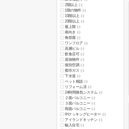
2階以上
(-)
1階の物件
(-)
10階以上
(-)
20階以上
(-)
最上階
(-)
南向き
(-)
角部屋
(-)
ワンフロア
(-)
高層ビル
(-)
飲食店可
(-)
居抜物件
(-)
個別空調
(-)
都市ガス
(-)
下水道
(-)
ペット相談
(-)
リフォーム済
(-)
24時間換気システム
(-)
２面バルコニー
(-)
３面バルコニー
(-)
両面バルコニー
(-)
IHクッキングヒーター
(-)
アイランドキッチン
(-)
輸入住宅
(-)