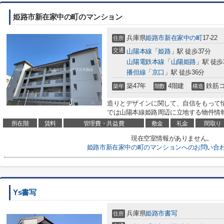
姫路市新在家中の町のマンション
兵庫県
姫路市
新在家中の町
17-22
住所
交通
山陽本線
「
姫路
」駅 徒歩37分
山陽電鉄本線
「
山陽姫路
」駅 徒歩
播但線
「
京口
」駅 徒歩36分
築47年
4階建
鉄筋
築年
階数
構造
造りとデザインに関して、自信をもって
では山陽本線姫路周辺に立地する物件情報
所在階
賃料
管理費・共益費
敷金
礼金
間取り
現在空室情報がありません。
姫路市新在家中の町のマンションへのお問い合
Ys書写
兵庫県
姫路市
書写
住所