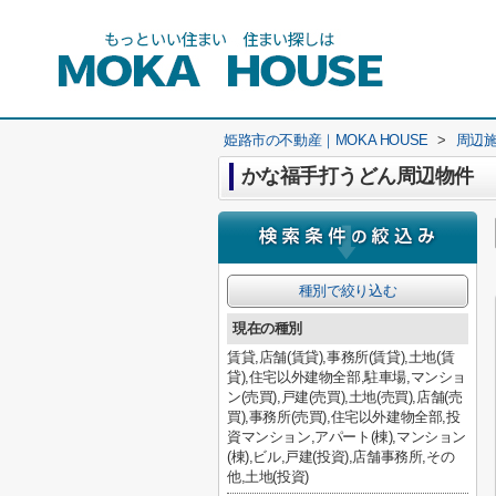
姫路市の不動産｜MOKA HOUSE
>
周辺
かな福手打うどん周辺物件
種別で絞り込む
現在の種別
賃貸,店舗(賃貸),事務所(賃貸),土地(賃
貸),住宅以外建物全部,駐車場,マンショ
ン(売買),戸建(売買),土地(売買),店舗(売
買),事務所(売買),住宅以外建物全部,投
資マンション,アパート(棟),マンション
(棟),ビル,戸建(投資),店舗事務所,その
他,土地(投資)