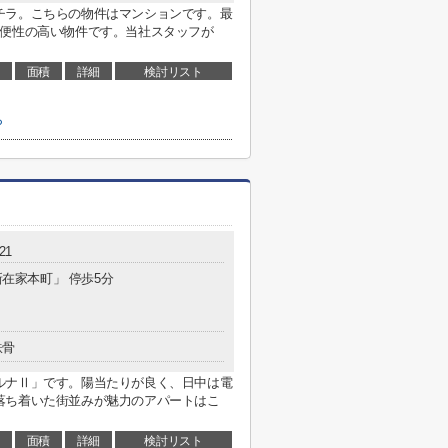
チラ。こちらの物件はマンションです。最
利便性の高い物件です。当社スタッフが
面積
詳細
検討リスト
ら
21
新在家本町」 停歩5分
鉄骨
ルナⅡ」です。陽当たりが良く、日中は電
落ち着いた街並みが魅力のアパートはこ
面積
詳細
検討リスト