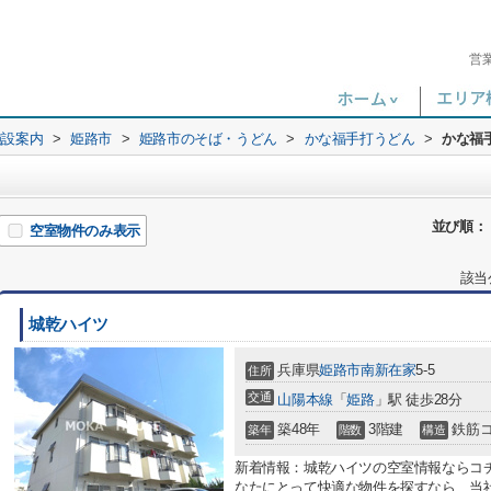
営
施設案内
>
姫路市
>
姫路市のそば・うどん
>
かな福手打うどん
>
かな福
並び順：
空室物件のみ表示
該当
城乾ハイツ
兵庫県
姫路市
南新在家
5-5
住所
交通
山陽本線
「
姫路
」駅 徒歩28分
築48年
3階建
鉄筋
築年
階数
構造
新着情報：城乾ハイツの空室情報ならコ
なたにとって快適な物件を探すなら、当社