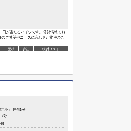
」。日が当たるハイツです。賃貸情報でお
様のご希望やニーズに合わせた物件のご
面積
詳細
検討リスト
城西小」 停歩5分
27分
鉄骨