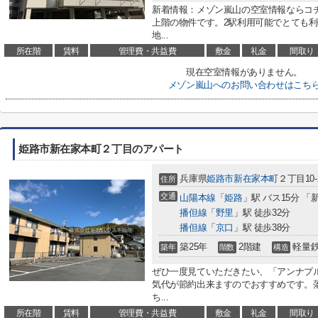
新着情報：メゾン嵐山の空室情報ならコ
上階の物件です。2駅利用可能でとても
地...
所在階
賃料
管理費・共益費
敷金
礼金
間取り
現在空室情報がありません。
メゾン嵐山へのお問い合わせはこち
姫路市新在家本町２丁目のアパート
兵庫県
姫路市
新在家本町
２丁目10-
住所
交通
山陽本線
「
姫路
」駅 バス15分 「
播但線
「
野里
」駅 徒歩32分
播但線
「
京口
」駅 徒歩38分
築25年
2階建
軽量
築年
階数
構造
ぜひ一度見ていただきたい、「アンナプ
気代が節約出来ますのでおすすめです。
ち...
所在階
賃料
管理費・共益費
敷金
礼金
間取り