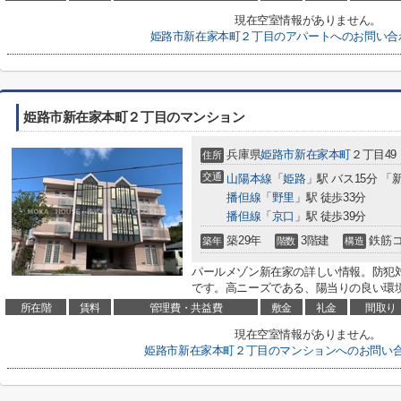
現在空室情報がありません。
姫路市新在家本町２丁目のアパートへのお問い合
姫路市新在家本町２丁目のマンション
兵庫県
姫路市
新在家本町
２丁目49
住所
交通
山陽本線
「
姫路
」駅 バス15分 
播但線
「
野里
」駅 徒歩33分
播但線
「
京口
」駅 徒歩39分
築29年
3階建
鉄筋
築年
階数
構造
パールメゾン新在家の詳しい情報。防犯
です。高ニーズである、陽当りの良い環境
所在階
賃料
管理費・共益費
敷金
礼金
間取り
現在空室情報がありません。
姫路市新在家本町２丁目のマンションへのお問い