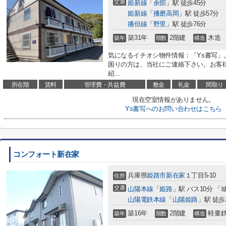
交通
姫新線
「
余部
」駅 徒歩45分
姫新線
「
播磨高岡
」駅 徒歩57分
播但線
「
野里
」駅 徒歩76分
築31年
2階建
木造
築年
階数
構造
気になるイチオシ物件情報：「Ys書写
困りの方は、当社にご連絡下さい。お客
紹...
所在階
賃料
管理費・共益費
敷金
礼金
間取り
現在空室情報がありません。
Ys書写へのお問い合わせはこちら
コンフォート新在家
兵庫県
姫路市
新在家
１丁目5-10
住所
交通
山陽本線
「
姫路
」駅 バス10分 「
山陽電鉄本線
「
山陽姫路
」駅 徒歩
築16年
2階建
軽量
築年
階数
構造