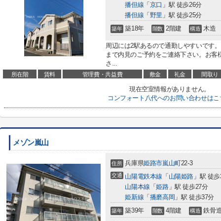
播但線
「
京口
」駅 徒歩26分
播但線
「
野里
」駅 徒歩25分
築18年
2階建
木造
築年
階数
構造
周辺には2駅あるので通勤しやすいです
まで内見のご予約をご連絡下さい。お客
さ...
所在階
賃料
管理費・共益費
敷金
礼金
間取り
現在空室情報がありません。
コンフォート八代へのお問い合わせはこ
メゾン嵐山
兵庫県
姫路市
嵐山町
22-3
住所
交通
山陽電鉄本線
「
山陽姫路
」駅 徒歩
山陽本線
「
姫路
」駅 徒歩27分
姫新線
「
播磨高岡
」駅 徒歩37分
築39年
4階建
鉄骨
築年
階数
構造