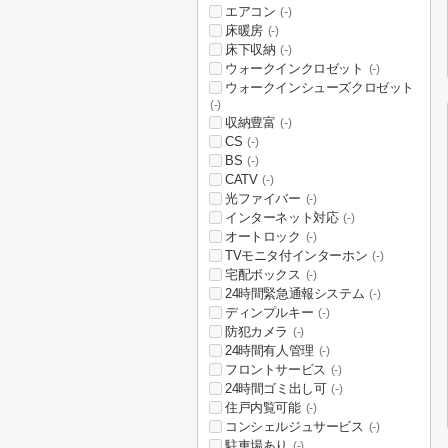
エアコン
(-)
床暖房
(-)
床下収納
(-)
ウォークインクロゼット
(-)
ウォークインシューズクロゼット
(-)
収納豊富
(-)
CS
(-)
BS
(-)
CATV
(-)
光ファイバー
(-)
インターネット対応
(-)
オートロック
(-)
TVモニタ付インターホン
(-)
宅配ボックス
(-)
24時間緊急通報システム
(-)
ディンプルキー
(-)
防犯カメラ
(-)
24時間有人管理
(-)
フロントサービス
(-)
24時間ゴミ出し可
(-)
住戸内覧可能
(-)
コンシェルジュサービス
(-)
駐車場あり
(-)