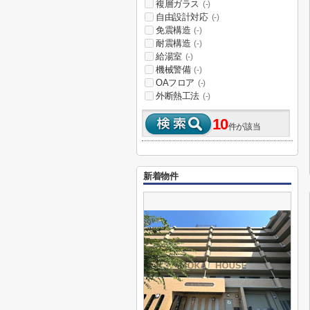
複層ガラス
(-)
自由設計対応
(-)
免震構造
(-)
耐震構造
(-)
給湯室
(-)
機械警備
(-)
OAフロア
(-)
外断熱工法
(-)
10
件が該当
新着物件