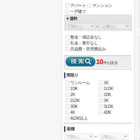
アパート
マンション
一戸建て
▼賃料
～
敷金・保証金なし
礼金・敷引なし
共益費・管理費込み
10
件が該当
間取り
ワンルーム
1K
1DK
1LDK
2K
2DK
2LDK
3K
3DK
3LDK
4K
4DK
4LDK以上
面積
～