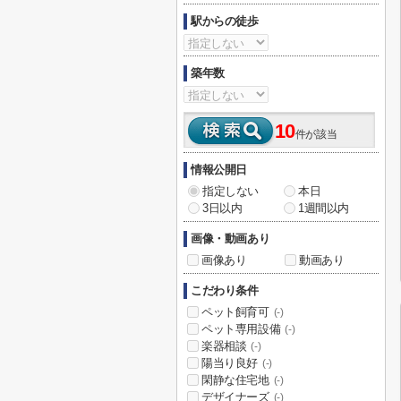
駅からの徒歩
築年数
10
件が該当
情報公開日
指定しない
本日
3日以内
1週間以内
画像・動画あり
画像あり
動画あり
こだわり条件
ペット飼育可
(-)
ペット専用設備
(-)
楽器相談
(-)
陽当り良好
(-)
閑静な住宅地
(-)
デザイナーズ
(-)