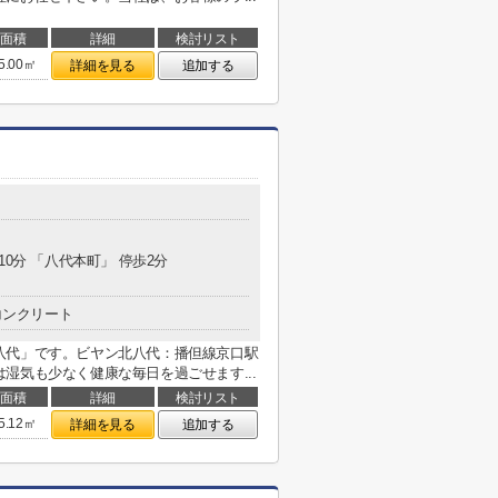
面積
詳細
検討リスト
5.00㎡
詳細を見る
追加する
10分 「八代本町」 停歩2分
コンクリート
八代」です。ビヤン北八代：播但線京口駅
湿気も少なく健康な毎日を過ごせます...
面積
詳細
検討リスト
5.12㎡
詳細を見る
追加する