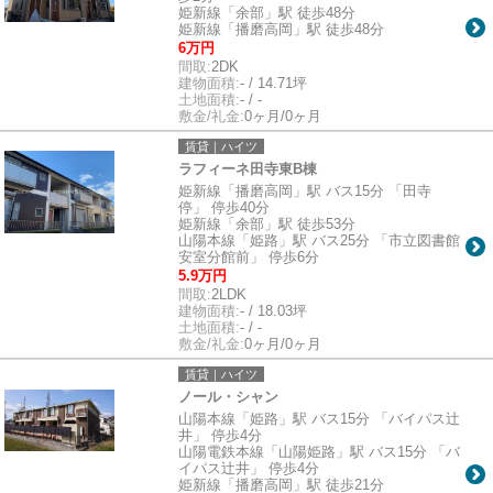
姫新線「余部」駅 徒歩48分
姫新線「播磨高岡」駅 徒歩48分
6万円
間取:
2DK
建物面積:
- / 14.71坪
土地面積:
- / -
敷金/礼金:
0ヶ月/0ヶ月
賃貸｜ハイツ
ラフィーネ田寺東B棟
姫新線「播磨高岡」駅 バス15分 「田寺
停」 停歩40分
姫新線「余部」駅 徒歩53分
山陽本線「姫路」駅 バス25分 「市立図書館
安室分館前」 停歩6分
5.9万円
間取:
2LDK
建物面積:
- / 18.03坪
土地面積:
- / -
敷金/礼金:
0ヶ月/0ヶ月
賃貸｜ハイツ
ノール・シャン
山陽本線「姫路」駅 バス15分 「バイパス辻
井」 停歩4分
山陽電鉄本線「山陽姫路」駅 バス15分 「バ
イパス辻井」 停歩4分
姫新線「播磨高岡」駅 徒歩21分