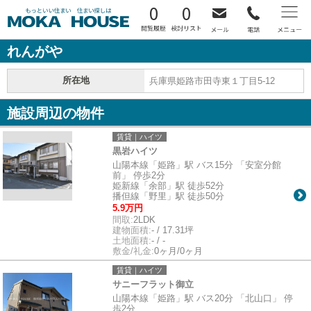
0
0
れんがや
所在地
兵庫県姫路市田寺東１丁目5-12
施設周辺の物件
賃貸｜ハイツ
黒岩ハイツ
山陽本線「姫路」駅 バス15分 「安室分館
前」 停歩2分
姫新線「余部」駅 徒歩52分
播但線「野里」駅 徒歩50分
5.9万円
間取:
2LDK
建物面積:
- / 17.31坪
土地面積:
- / -
敷金/礼金:
0ヶ月/0ヶ月
賃貸｜ハイツ
サニーフラット御立
山陽本線「姫路」駅 バス20分 「北山口」 停
歩2分