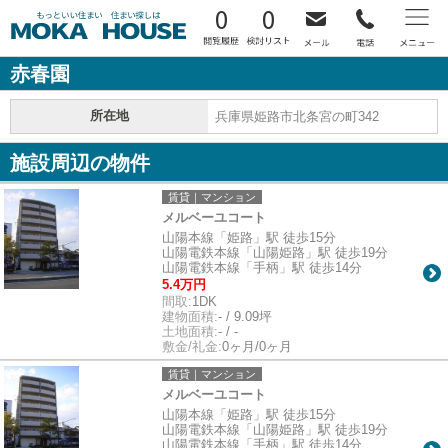
0
0
赤春園
所在地
兵庫県姫路市北条宮の町342
施設周辺の物件
賃貸｜マンション
メルベーユコート
山陽本線「姫路」駅 徒歩15分
山陽電鉄本線「山陽姫路」駅 徒歩19分
山陽電鉄本線「手柄」駅 徒歩14分
5.4万円
間取:
1DK
建物面積:
- / 9.09坪
土地面積:
- / -
敷金/礼金:
0ヶ月/0ヶ月
賃貸｜マンション
メルベーユコート
山陽本線「姫路」駅 徒歩15分
山陽電鉄本線「山陽姫路」駅 徒歩19分
山陽電鉄本線「手柄」駅 徒歩14分