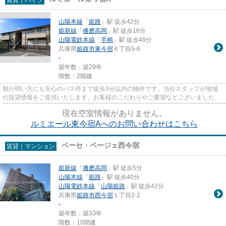
山陽本線
「
姫路
」駅 徒歩42分
姫新線
「
播磨高岡
」駅 徒歩16分
山陽電鉄本線
「
手柄
」駅 徒歩49分
兵庫県
姫路市
東今宿
６丁目5-6
-
築年数：築29年
階数：2階建
朝が弱い方にも安心のバス停まで徒歩3分以内の物件です。当社スタッフが地域
の賃貸情報をご提供いたします。お客様のこだわりやご要望などございました
ら、お気軽に当社へお問い合わせ...
現在空室情報がありません。
ルミエール東今宿Aへのお問い合わせはこちら
ベーセ・ベージェ西今宿
賃貸｜マンション
姫新線
「
播磨高岡
」駅 徒歩5分
山陽本線
「
姫路
」駅 徒歩40分
山陽電鉄本線
「
山陽姫路
」駅 徒歩42分
兵庫県
姫路市
西今宿
１丁目2-2
-
築年数：築33年
階数：10階建