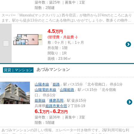
築年数：築25年 ｜募集中：
1室
階数：2階建
スーパー「Maxvalu(マックスバリュ) 西今宿店」が物件から374mのところにあり
ます。駅から徒歩13分のところにある物件はいかがでしょうか。数多くの物件を
ご用意しております。お客様...
4.5
万
円
(管理費・共益費 -)
敷：0ヶ月｜礼：1ヶ月
所在階：1階
間取り：1R
面積：23.96㎡
あづみマンション
賃貸｜マンション
山陽本線
「
姫路
」駅 バス15分 「北今宿南口」 停歩1分
山陽電鉄本線
「
山陽姫路
」駅 バス15分 「北今宿南
口」 停歩1分
姫新線
「
播磨高岡
」駅 徒歩15分
兵庫県
姫路市
東今宿
２丁目6-19
6.1
6.2
万円～
万円
築年数：築36年 ｜募集中：
3室
階数：5階建
あづみマンションの詳しい情報。エレベーター付き物件です。2駅利用可能な利