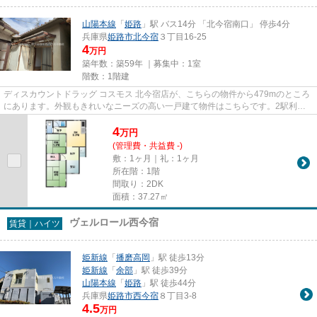
山陽本線
「
姫路
」駅 バス14分 「北今宿南口」 停歩4分
兵庫県
姫路市
北今宿
３丁目16-25
4
万円
築年数：築59年 ｜募集中：
1室
階数：1階建
ディスカウントドラッグ コスモス 北今宿店が、こちらの物件から479mのところ
にあります。外観もきれいなニーズの高い一戸建て物件はこちらです。2駅利用
可能でとても利便性の高い一戸...
4
万
円
(管理費・共益費 -)
敷：1ヶ月｜礼：1ヶ月
所在階：1階
間取り：2DK
面積：37.27㎡
ヴェルロール西今宿
賃貸｜ハイツ
姫新線
「
播磨高岡
」駅 徒歩13分
姫新線
「
余部
」駅 徒歩39分
山陽本線
「
姫路
」駅 徒歩44分
兵庫県
姫路市
西今宿
８丁目3-8
4.5
万円