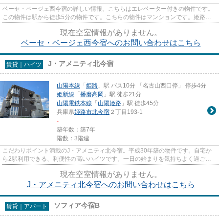
ベーセ・ベージェ西今宿の詳しい情報。こちらはエレベーター付きの物件です。
この物件は駅から徒歩5分の物件です。こちらの物件はマンションです。姫路市
エリアにある賃貸情報のことな...
現在空室情報がありません。
ベーセ・ベージェ西今宿へのお問い合わせはこちら
J・アメニティ北今宿
賃貸｜ハイツ
山陽本線
「
姫路
」駅 バス10分 「名古山西口停」 停歩4分
姫新線
「
播磨高岡
」駅 徒歩21分
山陽電鉄本線
「
山陽姫路
」駅 徒歩45分
兵庫県
姫路市
北今宿
２丁目193-1
-
築年数：築7年
階数：3階建
こだわりポイント満載のJ・アメニティ北今宿。平成30年築の物件です。自宅か
ら2駅利用できる、利便性の高いハイツです。一日の始まりを気持ちよく過ごせ
る陽当たりの良い物件です。で...
現在空室情報がありません。
J・アメニティ北今宿へのお問い合わせはこちら
ソフィア今宿B
賃貸｜アパート