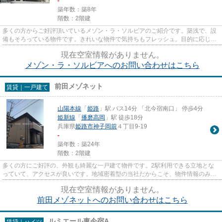
-
築年数：築8年
階数：2階建
多くの方からご好評頂いているメゾン・ラ・ソルビアのご紹介です。築浅で、設
備もそろっている物件です。きれいな物件で気持ちもフレッシュ。目的に応じて
駅を選べることが、2駅利用で...
現在空室情報がありません。
メゾン・ラ・ソルビアへのお問い合わせはこちら
前田メゾネット
賃貸｜一戸建て
山陽本線
「
姫路
」駅 バス14分 「北今宿南口」 停歩4分
姫新線
「
播磨高岡
」駅 徒歩18分
兵庫県
姫路市
神子岡前
４丁目9-19
-
築年数：築24年
階数：2階建
多くの方にご好評の、外観も綺麗な一戸建て物件です。2駅利用できる立地とな
っていて、アクセスが良いです。地域密着型の当社だからこそ、物件情報のみな
らず姫路市や山陽本線姫路付近...
現在空室情報がありません。
前田メゾネットへのお問い合わせはこちら
ルミエール東今宿A
賃貸｜ハイツ