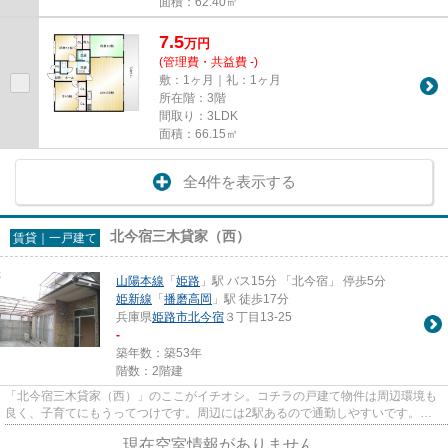
面積：62.40㎡
7.5
万
円
(管理費・共益費 -)
敷：1ヶ月｜礼：1ヶ月
所在階：3階
間取り：3LDK
面積：66.15㎡
全4件を表示する
北今宿三木貸家（西）
賃貸｜一戸建て
山陽本線
「
姫路
」駅 バス15分 「北今宿」 停歩5分
姫新線
「
播磨高岡
」駅 徒歩17分
兵庫県
姫路市
北今宿
３丁目13-25
-
築年数：築53年
階数：2階建
「北今宿三木貸家（西）」のここがイチオシ。コチラの戸建て物件は周辺環境も
良く、子育てにもうってつけです。周辺には2駅あるので通勤しやすいです。あ
なたにとってベストな物件を見...
現在空室情報がありません。