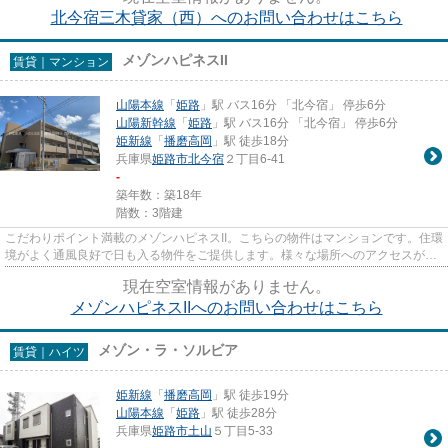
北今宿三木貸家（西）へのお問い合わせはこちら
メゾンハピネスII
賃貸｜マンション
山陽本線
「
姫路
」駅 バス16分 「北今宿」 停歩6分
山陽新幹線
「
姫路
」駅 バス16分 「北今宿」 停歩6分
姫新線
「
播磨高岡
」駅 徒歩18分
兵庫県
姫路市
北今宿
２丁目6-41
-
築年数：築18年
階数：3階建
こだわりポイント満載のメゾンハピネスII。こちらの物件はマンションです。住環
境がよく通風良好で日も入る物件をご提供します。様々な場所へのアクセスがし
やすくなる2駅利用可能な物...
現在空室情報がありません。
メゾンハピネスIIへのお問い合わせはこちら
メゾン・ラ・ソルビア
賃貸｜ハイツ
姫新線
「
播磨高岡
」駅 徒歩19分
山陽本線
「
姫路
」駅 徒歩28分
兵庫県
姫路市
土山
５丁目5-33