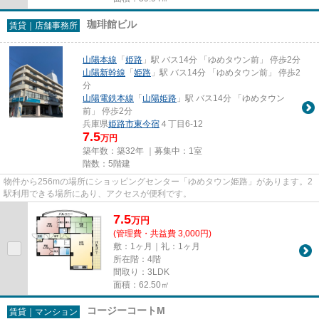
珈琲館ビル
賃貸｜店舗事務所
山陽本線
「
姫路
」駅 バス14分 「ゆめタウン前」 停歩2分
山陽新幹線
「
姫路
」駅 バス14分 「ゆめタウン前」 停歩2
分
山陽電鉄本線
「
山陽姫路
」駅 バス14分 「ゆめタウン
前」 停歩2分
兵庫県
姫路市
東今宿
４丁目6-12
7.5
万円
築年数：築32年 ｜募集中：
1室
階数：5階建
物件から256mの場所にショッピングセンター「ゆめタウン姫路」があります。2
駅利用できる場所にあり、アクセスが便利です。
7.5
万
円
(管理費・共益費 3,000円)
敷：1ヶ月｜礼：1ヶ月
所在階：4階
間取り：3LDK
面積：62.50㎡
コージーコートM
賃貸｜マンション