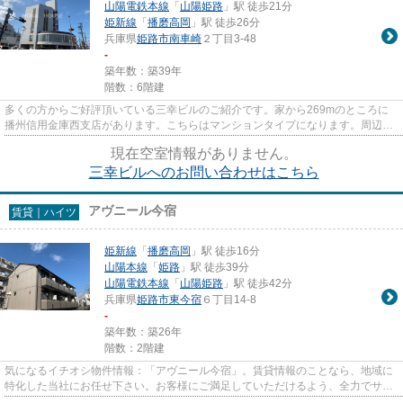
山陽電鉄本線
「
山陽姫路
」駅 徒歩21分
姫新線
「
播磨高岡
」駅 徒歩26分
兵庫県
姫路市
南車崎
２丁目3-48
-
築年数：築39年
階数：6階建
多くの方からご好評頂いている三幸ビルのご紹介です。家から269mのところに
播州信用金庫西支店があります。こちらはマンションタイプになります。周辺に
駅が二つあり、交通の利便性が...
現在空室情報がありません。
三幸ビルへのお問い合わせはこちら
アヴニール今宿
賃貸｜ハイツ
姫新線
「
播磨高岡
」駅 徒歩16分
山陽本線
「
姫路
」駅 徒歩39分
山陽電鉄本線
「
山陽姫路
」駅 徒歩42分
兵庫県
姫路市
東今宿
６丁目14-8
-
築年数：築26年
階数：2階建
気になるイチオシ物件情報：「アヴニール今宿」。賃貸情報のことなら、地域に
特化した当社にお任せ下さい。お客様にご満足していただけるよう、全力でサポ
ート致します。また、ご希望...