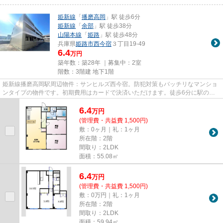
姫新線
「
播磨高岡
」駅 徒歩6分
姫新線
「
余部
」駅 徒歩38分
山陽本線
「
姫路
」駅 徒歩48分
兵庫県
姫路市
西今宿
３丁目19-49
6.4
万円
築年数：築28年 ｜募集中：
2室
階数：3階建 地下1階
姫新線播磨高岡駅周辺物件：サンヒルズ西今宿。防犯対策もバッチリなマンショ
ンタイプの物件です。初期費用はカードで決済いただけます。徒歩6分に駅のあ
る、ニーズの高い物件です。当...
6.4
万
円
(管理費・共益費 1,500円)
敷：0ヶ月｜礼：1ヶ月
所在階：2階
間取り：2LDK
面積：55.08㎡
6.4
万
円
(管理費・共益費 1,500円)
敷：0万円｜礼：1ヶ月
所在階：2階
間取り：2LDK
面積：59.94㎡