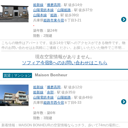
姫新線
「
播磨高岡
」駅 徒歩14分
山陽電鉄本線
「
山陽姫路
」駅 徒歩37分
山陽本線
「
姫路
」駅 徒歩39分
兵庫県
姫路市
東今宿
６丁目3-21
-
築年数：築24年
階数：2階建
こちらの物件はアパートです。徒歩14分で駅へのアクセスができる物件です。物
件のお問い合わせはお気軽にご連絡ください。お探しいただいた物件でご不明な
点がございました場合もお気...
現在空室情報がありません。
ソフィア今宿Bへのお問い合わせはこちら
Maison Bonheur
賃貸｜マンション
姫新線
「
播磨高岡
」駅 徒歩12分
姫新線
「
余部
」駅 徒歩35分
山陽電鉄本線
「
山陽姫路
」駅 徒歩49分
兵庫県
姫路市
西今宿
８丁目6-33
-
築年数：築6年
階数：3階建
新着情報：MAISON BONHEURの空室情報ならコチラ。歩いて74mの場所に、