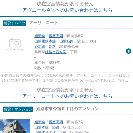
現在空室情報がありません。
アヴニール今宿へのお問い合わせはこちら
アーリ コート
賃貸｜ハイツ
姫新線
「
播磨高岡
」駅 徒歩8分
山陽電鉄本線
「
山陽姫路
」駅 徒歩38分
姫新線
「
姫路
」駅 徒歩41分
兵庫県
姫路市
西今宿
３丁目
-
築年数：築28年
階数：2階建
姫路市近辺での物件情報：大好評のあの物件「アーリ コート」。こちらは徒歩
8分に立地する物件です。まだ気になる物件が見つからないのであれば、当社に
ご連絡ください！豊富な賃貸物...
現在空室情報がありません。
アーリ コートへのお問い合わせはこちら
姫路市東今宿５丁目のマンション
賃貸｜マンション
姫新線
「
播磨高岡
」駅 徒歩7分
山陽本線
「
姫路
」駅 徒歩36分
山陽電鉄本線
「
手柄
」駅 徒歩47分