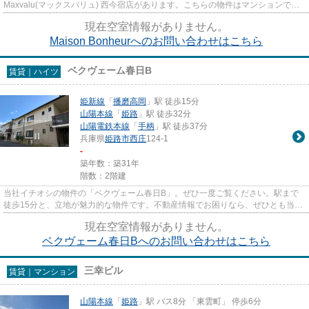
Maxvalu(マックスバリュ) 西今宿店があります。こちらの物件はマンションで
す。駅までのアクセスが良い、徒歩12分...
現在空室情報がありません。
Maison Bonheurへのお問い合わせはこちら
ベクヴェーム春日B
賃貸｜ハイツ
姫新線
「
播磨高岡
」駅 徒歩15分
山陽本線
「
姫路
」駅 徒歩32分
山陽電鉄本線
「
手柄
」駅 徒歩37分
兵庫県
姫路市
西庄
124-1
-
築年数：築31年
階数：2階建
当社イチオシの物件の「ベクヴェーム春日B」。ぜひ一度ご覧ください。駅まで
徒歩15分と、立地が魅力的な物件です。不動産情報でお困りなら、ぜひとも当社
にお問い合わせください。数多...
現在空室情報がありません。
ベクヴェーム春日Bへのお問い合わせはこちら
三幸ビル
賃貸｜マンション
山陽本線
「
姫路
」駅 バス8分 「東雲町」 停歩6分