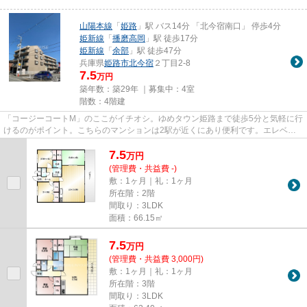
山陽本線
「
姫路
」駅 バス14分 「北今宿南口」 停歩4分
姫新線
「
播磨高岡
」駅 徒歩17分
姫新線
「
余部
」駅 徒歩47分
兵庫県
姫路市
北今宿
２丁目2-8
7.5
万円
築年数：築29年 ｜募集中：
4室
階数：4階建
「コージーコートM」のここがイチオシ。ゆめタウン姫路まで徒歩5分と気軽に行
けるのがポイント。こちらのマンションは2駅が近くにあり便利です。エレベー
ター付きの物件です。当社スタ...
7.5
万
円
(管理費・共益費 -)
敷：1ヶ月｜礼：1ヶ月
所在階：2階
間取り：3LDK
面積：66.15㎡
7.5
万
円
(管理費・共益費 3,000円)
敷：1ヶ月｜礼：1ヶ月
所在階：3階
間取り：3LDK