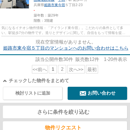
兵庫県
姫路市
東今宿
５丁目2-23
-
築年数：築29年
階数：3階建
気になるイチオシ物件情報：「アイランド東今宿」。こだわりの条件として多
い、駅徒歩7分の物件です。造りとデザインに関して、自信をもって情報を提供
できるマンションです。条件の中...
現在空室情報がありません。
姫路市東今宿５丁目のマンションへのお問い合わせはこちら
該当公開件数
30
件 販売数
12
件
1-20
件表示
1
2
<<前へ
次へ>>
最初
チェックした物件をまとめて
検討リストに追加
お問い合わせ
さらに条件を絞り込む
物件リクエスト