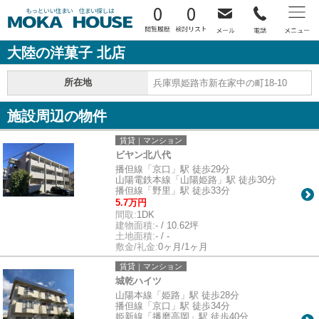
0
0
大陸の洋菓子 北店
所在地
兵庫県姫路市新在家中の町18-10
施設周辺の物件
賃貸｜マンション
ビヤン北八代
播但線「京口」駅 徒歩29分
山陽電鉄本線「山陽姫路」駅 徒歩30分
播但線「野里」駅 徒歩33分
5.7万円
間取:
1DK
建物面積:
- / 10.62坪
土地面積:
- / -
敷金/礼金:
0ヶ月/1ヶ月
賃貸｜マンション
城乾ハイツ
山陽本線「姫路」駅 徒歩28分
播但線「京口」駅 徒歩34分
姫新線「播磨高岡」駅 徒歩40分