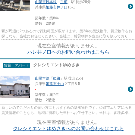
山陽電鉄本線
「
手柄
」駅 徒歩28分
兵庫県
姫路市
井ノ口
16-1
-
築年数：築8年
階数：2階建
駅が周辺に2つあるので行動範囲が広がります。築3年の築浅物件。賃貸物件をお
探しなら、当社にお任せください。当社は、賃貸物件を豊富に取り扱っておりま
す。お客様のご希望に適した...
現在空室情報がありません。
ハレ井ノ口へのお問い合わせはこちら
クレシミエントゆめさき
賃貸｜アパート
山陽本線
「
姫路
」駅 徒歩25分
兵庫県
姫路市
土山
２丁目8-5
-
築年数：築7年
階数：2階建
新しいのでこだわりの多い方にもおすすめの築浅物件です。姫路市エリアにある
賃貸情報のことなら、地域に密着した当社へお任せ下さい。当社は、多種多様な
賃貸情報を取り扱っておりま...
現在空室情報がありません。
クレシミエントゆめさきへのお問い合わせはこちら