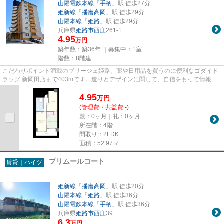
山陽電鉄本線
「
手柄
」駅 徒歩27分
姫新線
「
播磨高岡
」駅 徒歩29分
山陽本線
「
姫路
」駅 徒歩29分
兵庫県
姫路市
西庄
261-1
4.95
万円
築年数：築36年 ｜募集中：
1室
階数：8階建
こだわりポイント満載のブリージェ姫路。薬や日用品を買うのに便利なゴダイド
ラッグ 新岡田店まで403mです。造りとデザインに関して、自信をもって情報を
提供できるマンションです。ご...
4.95
万
円
(管理費・共益費 -)
敷：0ヶ月｜礼：0ヶ月
所在階：4階
間取り：2LDK
面積：52.97㎡
プリムールコート
賃貸｜ハイツ
姫新線
「
播磨高岡
」駅 徒歩20分
山陽本線
「
姫路
」駅 徒歩36分
山陽電鉄本線
「
手柄
」駅 徒歩36分
兵庫県
姫路市
西庄
39
6.3
万円