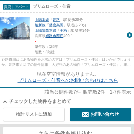
プリムローズ・佳音
賃貸｜アパート
山陽本線
「
姫路
」駅 徒歩35分
姫新線
「
播磨高岡
」駅 徒歩20分
山陽電鉄本線
「
手柄
」駅 徒歩34分
兵庫県
姫路市
西庄
400-1
-
築年数：築6年
階数：3階建
姫路市周辺にある物件をお求めの方は「プリムローズ・佳音」はいかがでしょう
か。姫路市近辺での物件情報：大好評のあの物件「プリムローズ・佳音」。築6
年のイチオシ物件はこちらです...
現在空室情報がありません。
プリムローズ・佳音へのお問い合わせはこちら
該当公開件数
7
件 販売数
2
件
1-7
件表示
チェックした物件をまとめて
検討リストに追加
お問い合わせ
さらに条件を絞り込む