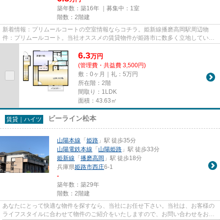
築年数：築16年 ｜募集中：
1室
階数：2階建
新着情報：プリムールコートの空室情報ならコチラ。姫新線播磨高岡駅周辺物
件：プリムールコート。当社オススメの賃貸物件が姫路市に数多く立地していま
す。多種多様な物件を取り扱っ...
6.3
万
円
(管理費・共益費 3,500円)
敷：0ヶ月｜礼：5万円
所在階：2階
間取り：1LDK
面積：43.63㎡
ビーライン松本
賃貸｜ハイツ
山陽本線
「
姫路
」駅 徒歩35分
山陽電鉄本線
「
山陽姫路
」駅 徒歩33分
姫新線
「
播磨高岡
」駅 徒歩18分
兵庫県
姫路市
西庄
6-1
-
築年数：築29年
階数：2階建
あなたにとって快適な物件を探すなら、当社にお任せ下さい。当社は、お客様の
ライフスタイルに合わせて物件のご紹介をいたしますので、お問い合わせをお待