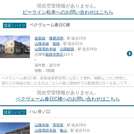
ちしております。
現在空室情報がありません。
ビーライン松本へのお問い合わせはこちら
ベクヴェーム春日C棟
賃貸｜ハイツ
姫新線
「
播磨高岡
」駅 徒歩15分
山陽本線
「
姫路
」駅 徒歩32分
山陽電鉄本線
「
山陽姫路
」駅 徒歩34分
兵庫県
姫路市
西庄
124-1
-
築年数：築31年
階数：2階建
ベクヴェーム春日C棟：姫新線播磨高岡にも近くて便利。物騒なこのご時世に。
通行人の視線が気になる方はこちらの最上階物件で心配無用な日々を送って下さ
い。駅まで徒歩15分とお出かけ...
現在空室情報がありません。
ベクヴェーム春日C棟へのお問い合わせはこちら
ハレ井ノ口
賃貸｜ハイツ
山陽本線
「
英賀保
」駅 徒歩28分
山陽電鉄本線
「
亀山
」駅 徒歩31分