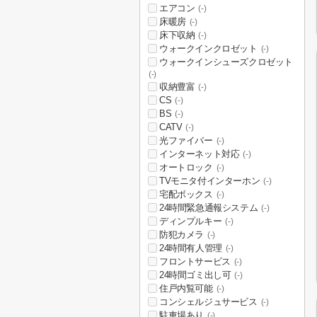
エアコン
(-)
床暖房
(-)
床下収納
(-)
ウォークインクロゼット
(-)
ウォークインシューズクロゼット
(-)
収納豊富
(-)
CS
(-)
BS
(-)
CATV
(-)
光ファイバー
(-)
インターネット対応
(-)
オートロック
(-)
TVモニタ付インターホン
(-)
宅配ボックス
(-)
24時間緊急通報システム
(-)
ディンプルキー
(-)
防犯カメラ
(-)
24時間有人管理
(-)
フロントサービス
(-)
24時間ゴミ出し可
(-)
住戸内覧可能
(-)
コンシェルジュサービス
(-)
駐車場あり
(-)