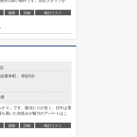
利便性の高い物件です。当社スタッフが
面積
詳細
検討リスト
ら
21
新在家本町」 停歩5分
鉄骨
ルナⅡ」です。陽当たりが良く、日中は電
落ち着いた街並みが魅力のアパートはこ
面積
詳細
検討リスト