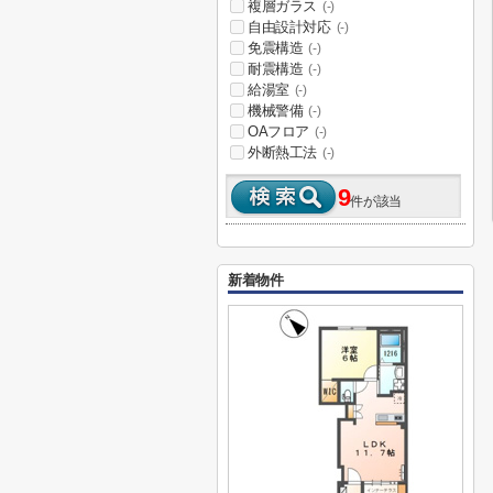
複層ガラス
(-)
自由設計対応
(-)
免震構造
(-)
耐震構造
(-)
給湯室
(-)
機械警備
(-)
OAフロア
(-)
外断熱工法
(-)
9
件が該当
新着物件