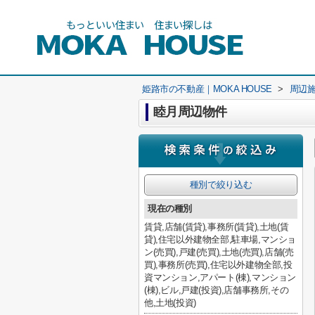
姫路市の不動産｜MOKA HOUSE
>
周辺
睦月周辺物件
種別で絞り込む
現在の種別
賃貸,店舗(賃貸),事務所(賃貸),土地(賃
貸),住宅以外建物全部,駐車場,マンショ
ン(売買),戸建(売買),土地(売買),店舗(売
買),事務所(売買),住宅以外建物全部,投
資マンション,アパート(棟),マンション
(棟),ビル,戸建(投資),店舗事務所,その
他,土地(投資)