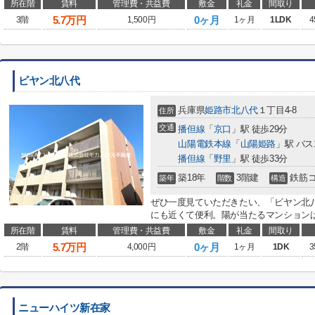
所在階
賃料
管理費・共益費
敷金
礼金
間取り
5.7
万円
0ヶ月
3階
1,500円
1ヶ月
1LDK
4
ビヤン北八代
兵庫県
姫路市
北八代
１丁目4-8
住所
交通
播但線
「
京口
」駅 徒歩29分
山陽電鉄本線
「
山陽姫路
」駅 バス
播但線
「
野里
」駅 徒歩33分
築18年
3階建
鉄筋
築年
階数
構造
ぜひ一度見ていただきたい、「ビヤン北
にも近くて便利。陽が当たるマンションは
所在階
賃料
管理費・共益費
敷金
礼金
間取り
5.7
万円
0ヶ月
2階
4,000円
1ヶ月
1DK
3
ニューハイツ新在家