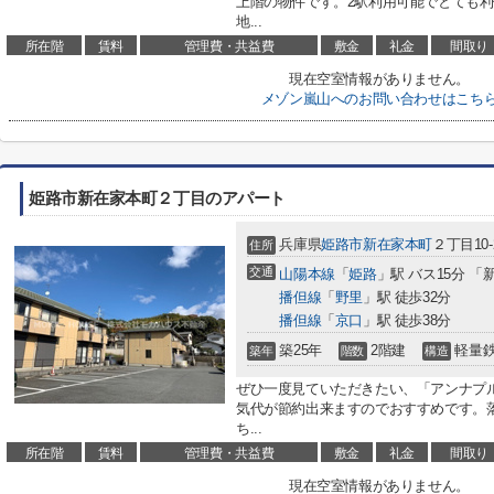
上階の物件です。2駅利用可能でとても
地...
所在階
賃料
管理費・共益費
敷金
礼金
間取り
現在空室情報がありません。
メゾン嵐山へのお問い合わせはこち
姫路市新在家本町２丁目のアパート
兵庫県
姫路市
新在家本町
２丁目10-
住所
交通
山陽本線
「
姫路
」駅 バス15分 「
播但線
「
野里
」駅 徒歩32分
播但線
「
京口
」駅 徒歩38分
築25年
2階建
軽量
築年
階数
構造
ぜひ一度見ていただきたい、「アンナプ
気代が節約出来ますのでおすすめです。
ち...
所在階
賃料
管理費・共益費
敷金
礼金
間取り
現在空室情報がありません。