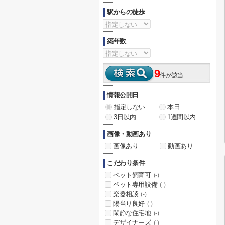
駅からの徒歩
築年数
9
件が該当
情報公開日
指定しない
本日
3日以内
1週間以内
画像・動画あり
画像あり
動画あり
こだわり条件
ペット飼育可
(-)
ペット専用設備
(-)
楽器相談
(-)
陽当り良好
(-)
閑静な住宅地
(-)
デザイナーズ
(-)