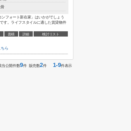
鉄骨
コンフォート新在家」はいかがでしょう
利です。ライフスタイルに適した賃貸物件
面積
詳細
検討リスト
こちら
9
2
1-9
該当公開件数
件 販売数
件
件表示