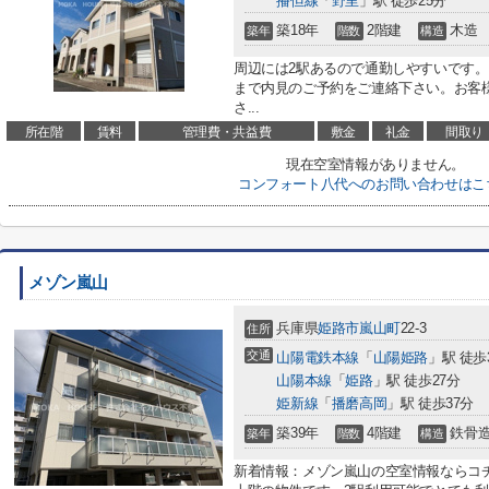
播但線
「
野里
」駅 徒歩25分
築18年
2階建
木造
築年
階数
構造
周辺には2駅あるので通勤しやすいです
まで内見のご予約をご連絡下さい。お客
さ...
所在階
賃料
管理費・共益費
敷金
礼金
間取り
現在空室情報がありません。
コンフォート八代へのお問い合わせはこ
メゾン嵐山
兵庫県
姫路市
嵐山町
22-3
住所
交通
山陽電鉄本線
「
山陽姫路
」駅 徒歩
山陽本線
「
姫路
」駅 徒歩27分
姫新線
「
播磨高岡
」駅 徒歩37分
築39年
4階建
鉄骨
築年
階数
構造
新着情報：メゾン嵐山の空室情報ならコ