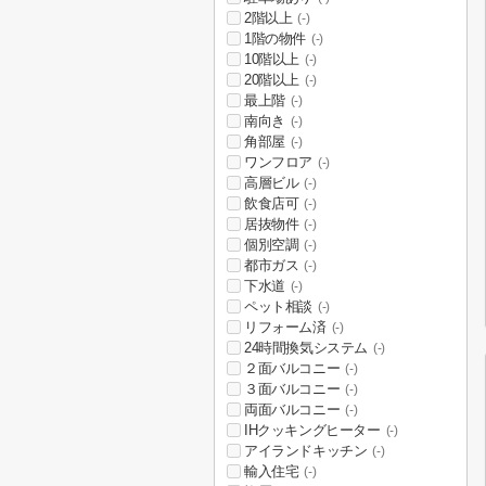
2階以上
(-)
1階の物件
(-)
10階以上
(-)
20階以上
(-)
最上階
(-)
南向き
(-)
角部屋
(-)
ワンフロア
(-)
高層ビル
(-)
飲食店可
(-)
居抜物件
(-)
個別空調
(-)
都市ガス
(-)
下水道
(-)
ペット相談
(-)
リフォーム済
(-)
24時間換気システム
(-)
２面バルコニー
(-)
３面バルコニー
(-)
両面バルコニー
(-)
IHクッキングヒーター
(-)
アイランドキッチン
(-)
輸入住宅
(-)