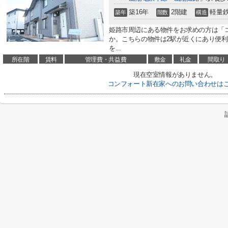
築16年
2階建
軽量
築年
階数
構造
姫路市周辺にある物件をお求めの方は「
か。こちらの物件は2駅が近くにあり便
を...
所在階
賃料
管理費・共益費
敷金
礼金
間取り
現在空室情報がありません。
コンフォート新在家へのお問い合わせは