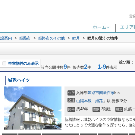
営
施設案内
>
姫路市
>
姫路市のその他
>
睦月
>
睦月の近くの物件
並び順：
空室物件のみ表示
9
2
1-9
該当公開件数
件 販売数
件
件表示
城乾ハイツ
兵庫県
姫路市
南新在家
5-5
住所
交通
山陽本線
「
姫路
」駅 徒歩28分
築48年
3階建
鉄筋
築年
階数
構造
新着情報：城乾ハイツの空室情報ならコ
なたにとって快適な物件を探すなら、当社