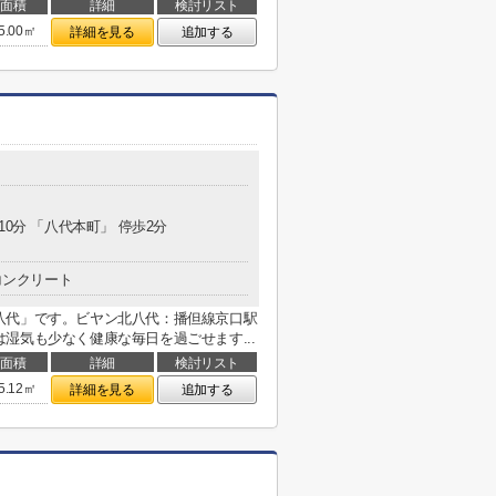
面積
詳細
検討リスト
5.00㎡
詳細を見る
追加する
10分 「八代本町」 停歩2分
コンクリート
八代」です。ビヤン北八代：播但線京口駅
湿気も少なく健康な毎日を過ごせます...
面積
詳細
検討リスト
5.12㎡
詳細を見る
追加する