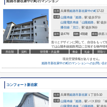
姫路市新在家中の町のマンション
兵庫県
姫路市
新在家中の町
17-22
住所
交通
山陽本線
「
姫路
」駅 徒歩37分
山陽電鉄本線
「
山陽姫路
」駅 徒歩
播但線
「
京口
」駅 徒歩36分
築47年
4階建
鉄筋
築年
階数
構造
造りとデザインに関して、自信をもって
では山陽本線姫路周辺に立地する物件情報
所在階
賃料
管理費・共益費
敷金
礼金
間取り
現在空室情報がありません。
姫路市新在家中の町のマンションへのお問い合
コンフォート新在家
兵庫県
姫路市
新在家
１丁目5-10
住所
交通
山陽本線
「
姫路
」駅 バス10分 「
山陽電鉄本線
「
山陽姫路
」駅 徒歩