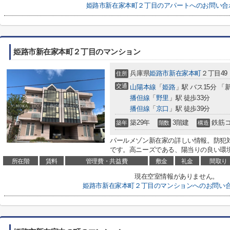
姫路市新在家本町２丁目のアパートへのお問い合
姫路市新在家本町２丁目のマンション
兵庫県
姫路市
新在家本町
２丁目49
住所
交通
山陽本線
「
姫路
」駅 バス15分 
播但線
「
野里
」駅 徒歩33分
播但線
「
京口
」駅 徒歩39分
築29年
3階建
鉄筋
築年
階数
構造
パールメゾン新在家の詳しい情報。防犯
です。高ニーズである、陽当りの良い環境
所在階
賃料
管理費・共益費
敷金
礼金
間取り
現在空室情報がありません。
姫路市新在家本町２丁目のマンションへのお問い