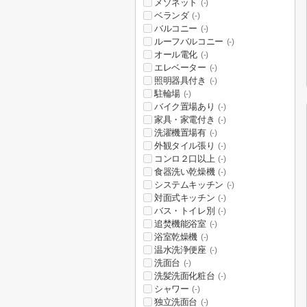
メゾネット
(-)
ベランダ
(-)
バルコニー
(-)
ルーフバルコニー
(-)
オール電化
(-)
エレベーター
(-)
照明器具付き
(-)
駐輪場
(-)
バイク置場あり
(-)
家具・家電付き
(-)
洗濯機置場有
(-)
外観タイル張り
(-)
コンロ２口以上
(-)
食器洗い乾燥機
(-)
システムキッチン
(-)
対面式キッチン
(-)
バス・トイレ別
(-)
追焚機能浴室
(-)
浴室乾燥機
(-)
温水洗浄便座
(-)
洗面台
(-)
洗髪洗面化粧台
(-)
シャワー
(-)
独立洗面台
(-)