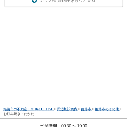
近くの売買物件をもっと見る
姫路市の不動産｜MOKA HOUSE
>
周辺施設案内
>
姫路市
>
姫路市のその他
>
お好み焼き・たかた
営業時間：09:30 ～ 19:00