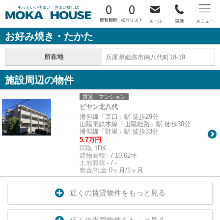
0
0
お好み焼き・たかた
所在地
兵庫県姫路市南八代町18-19
施設周辺の物件
賃貸｜マンション
ビヤン北八代
播但線「京口」駅 徒歩29分
山陽電鉄本線「山陽姫路」駅 徒歩30分
播但線「野里」駅 徒歩33分
5.7万円
間取:
1DK
建物面積:
- / 10.62坪
土地面積:
- / -
敷金/礼金:
0ヶ月/1ヶ月
近くの賃貸物件をもっと見る