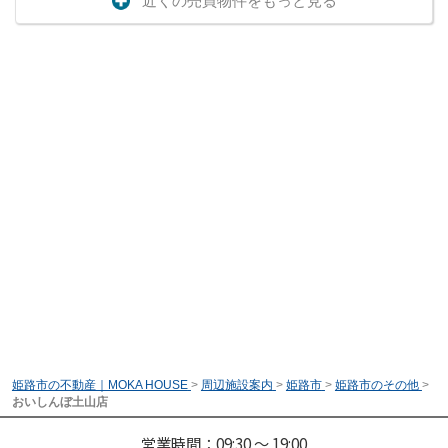
近くの売買物件をもっと見る
姫路市の不動産｜MOKA HOUSE
>
周辺施設案内
>
姫路市
>
姫路市のその他
>
おいしんぼ土山店
営業時間：09:30 ～ 19:00