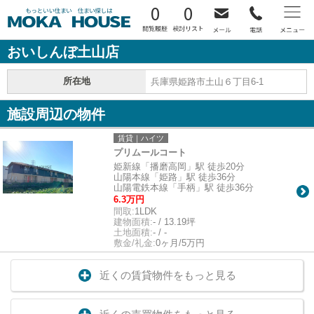
0
0
おいしんぼ土山店
所在地
兵庫県姫路市土山６丁目6-1
施設周辺の物件
賃貸｜ハイツ
プリムールコート
姫新線「播磨高岡」駅 徒歩20分
山陽本線「姫路」駅 徒歩36分
山陽電鉄本線「手柄」駅 徒歩36分
6.3万円
間取:
1LDK
建物面積:
- / 13.19坪
土地面積:
- / -
敷金/礼金:
0ヶ月/5万円
近くの賃貸物件をもっと見る