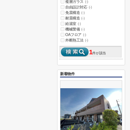
複層ガラス
(-)
自由設計対応
(-)
免震構造
(-)
耐震構造
(-)
給湯室
(-)
機械警備
(-)
OAフロア
(-)
外断熱工法
(-)
1
件が該当
新着物件