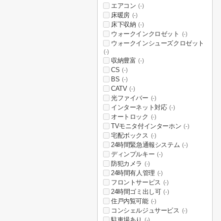
エアコン
(-)
床暖房
(-)
床下収納
(-)
ウォークインクロゼット
(-)
ウォークインシューズクロゼット
(-)
収納豊富
(-)
CS
(-)
BS
(-)
CATV
(-)
光ファイバー
(-)
インターネット対応
(-)
オートロック
(-)
TVモニタ付インターホン
(-)
宅配ボックス
(-)
24時間緊急通報システム
(-)
ディンプルキー
(-)
防犯カメラ
(-)
24時間有人管理
(-)
フロントサービス
(-)
24時間ゴミ出し可
(-)
住戸内覧可能
(-)
コンシェルジュサービス
(-)
駐車場あり
(-)