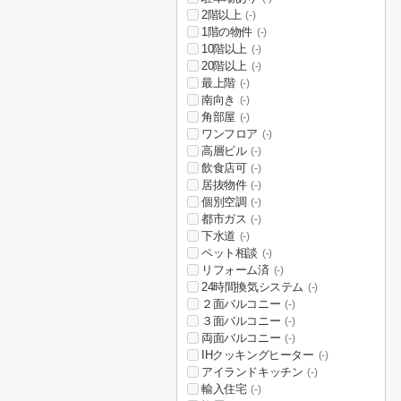
2階以上
(-)
1階の物件
(-)
10階以上
(-)
20階以上
(-)
最上階
(-)
南向き
(-)
角部屋
(-)
ワンフロア
(-)
高層ビル
(-)
飲食店可
(-)
居抜物件
(-)
個別空調
(-)
都市ガス
(-)
下水道
(-)
ペット相談
(-)
リフォーム済
(-)
24時間換気システム
(-)
２面バルコニー
(-)
３面バルコニー
(-)
両面バルコニー
(-)
IHクッキングヒーター
(-)
アイランドキッチン
(-)
輸入住宅
(-)