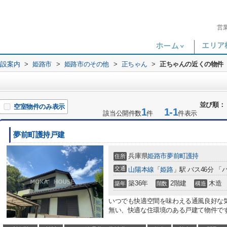
営
施設案内
>
姫路市
>
姫路市のその他
>
正ちゃん
>
正ちゃんの近くの物件
並び順：
空室物件のみ表示
1
1-1
該当公開件数
件
件表示
夢前町護持戸建
兵庫県
姫路市
夢前町護持
住所
交通
山陽本線
「
姫路
」駅 バス46分 「
築36年
2階建
木造
築年
階数
構造
いつでも快適空間を味わえる通風良好な
無い、快適な住環境のある戸建て物件です