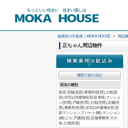
姫路市の不動産｜MOKA HOUSE
>
周辺
正ちゃん周辺物件
種別で絞り込む
現在の種別
賃貸,店舗(賃貸),事務所(賃貸),土地(賃
貸),住宅以外建物全部,駐車場,マンショ
ン(売買),戸建(売買),土地(売買),店舗(売
買),事務所(売買),住宅以外建物全部,投
資マンション,アパート(棟),マンション
(棟),ビル,戸建(投資),店舗事務所,その
他,土地(投資)