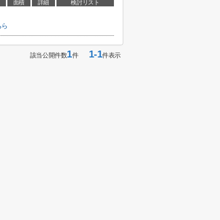
面積
詳細
検討リスト
ちら
1
1-1
該当公開件数
件
件表示