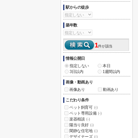
駅からの徒歩
築年数
1
件が該当
情報公開日
指定しない
本日
3日以内
1週間以内
画像・動画あり
画像あり
動画あり
こだわり条件
ペット飼育可
(-)
ペット専用設備
(-)
楽器相談
(-)
陽当り良好
(-)
閑静な住宅地
(-)
デザイナーズ
(-)