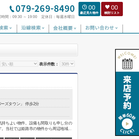
00
00
業時間：
09:30 ～ 19:00
定休日：
毎週水曜日
表示件数：
バーズタウン」 停歩2分
気持ちよい物件。設備も間取りも申し分の
。当社では姫路市の物件から周辺地域...