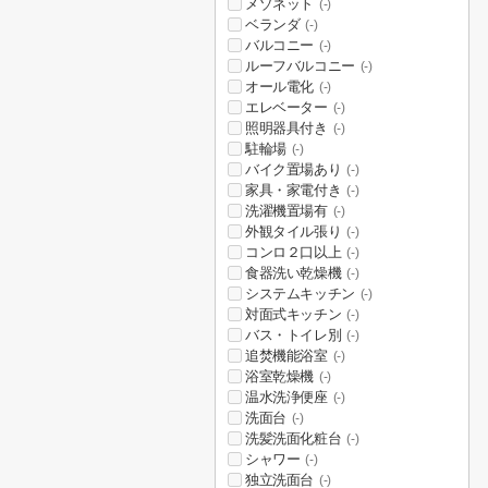
メゾネット
(-)
ベランダ
(-)
バルコニー
(-)
ルーフバルコニー
(-)
オール電化
(-)
エレベーター
(-)
照明器具付き
(-)
駐輪場
(-)
バイク置場あり
(-)
家具・家電付き
(-)
洗濯機置場有
(-)
外観タイル張り
(-)
コンロ２口以上
(-)
食器洗い乾燥機
(-)
システムキッチン
(-)
対面式キッチン
(-)
バス・トイレ別
(-)
追焚機能浴室
(-)
浴室乾燥機
(-)
温水洗浄便座
(-)
洗面台
(-)
洗髪洗面化粧台
(-)
シャワー
(-)
独立洗面台
(-)