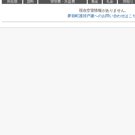
所在階
賃料
管理費・共益費
敷金
礼金
間取り
現在空室情報がありません。
夢前町護持戸建へのお問い合わせはこ