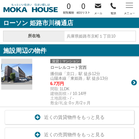
0
0
ローソン 姫路市川橋通店
所在地
兵庫県姫路市京町１丁目10
施設周辺の物件
賃貸｜マンション
ローレルコート宮西
播但線「京口」駅 徒歩12分
山陽本線「東姫路」駅 徒歩13分
6.7万円
間取:
1LDK
建物面積:
- / 10.14坪
土地面積:
- / -
敷金/礼金:
0ヶ月/2ヶ月
近くの賃貸物件をもっと見る
近くの売買物件をもっと見る