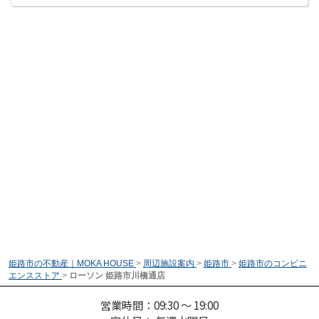
姫路市の不動産｜MOKA HOUSE
>
周辺施設案内
>
姫路市
>
姫路市のコンビニ
エンスストア
>
ローソン 姫路市川橋通店
営業時間：09:30 ～ 19:00